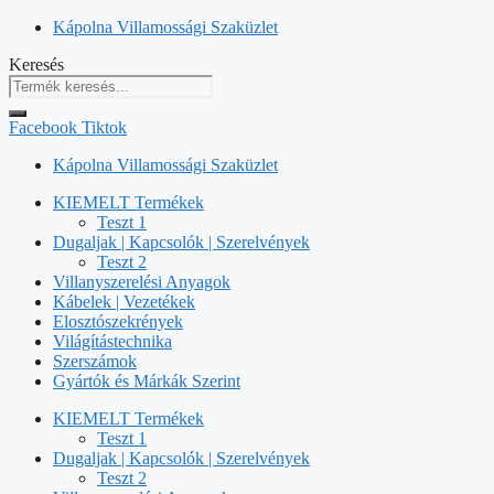
Kilépés
Kápolna Villamossági Szaküzlet
a
Keresés
tartalomba
Facebook
Tiktok
Kápolna Villamossági Szaküzlet
KIEMELT Termékek
Teszt 1
Dugaljak | Kapcsolók | Szerelvények
Teszt 2
Villanyszerelési Anyagok
Kábelek | Vezetékek
Elosztószekrények
Világítástechnika
Szerszámok
Gyártók és Márkák Szerint
KIEMELT Termékek
Teszt 1
Dugaljak | Kapcsolók | Szerelvények
Teszt 2