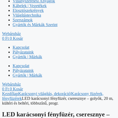
Villanyszerelési Anyagok
Kábelek | Vezetékek
Elosztószekrények
Világítástechnika
Szerszámok
Gyártók és Márkák Szerint
Webáruház
0
Ft
0
Kosár
Kapcsolat
Pályázataink
Gyártók | Márkák
Kapcsolat
Pályázataink
Gyártók | Márkák
Webáruház
0
Ft
0
Kosár
Kezdőlap
Karácsonyi világítás, dekoráció|Karácsony füzérek,
fényfüzérek
LED karácsonyi fényfüzér, cseresznye – golyók, 20 m,
kültéri és beltéri, többszínű, progr.
LED karácsonyi fényfüzér, cseresznye –