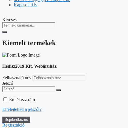
Kapcsolati ív
Keresés
Kiemelt termékek
Hédisz2019 Kft. Webáruház
Felhasználó név
Jelszó
Emlékezz rám
Elfelejtetted a jelszót?
Regisztráció