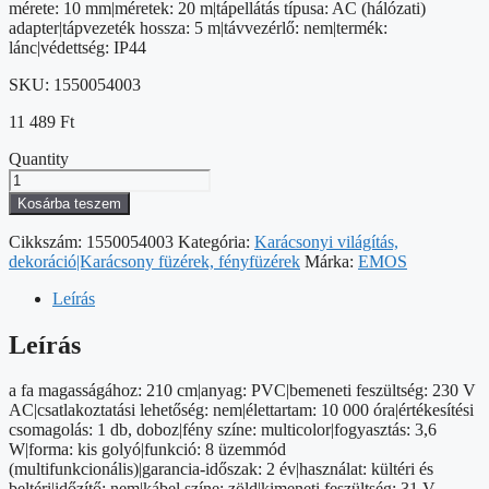
mérete: 10 mm|méretek: 20 m|tápellátás típusa: AC (hálózati)
adapter|tápvezeték hossza: 5 m|távvezérlő: nem|termék:
lánc|védettség: IP44
SKU:
1550054003
11 489
Ft
Quantity
LED
karácsonyi
Kosárba teszem
fényfüzér,
cseresznye
Cikkszám:
1550054003
Kategória:
Karácsonyi világítás,
–
dekoráció|Karácsony füzérek, fényfüzérek
Márka:
EMOS
golyók,
20
Leírás
m,
kültéri
Leírás
és
beltéri,
a fa magasságához: 210 cm|anyag: PVC|bemeneti feszültség: 230 V
többszínű,
AC|csatlakoztatási lehetőség: nem|élettartam: 10 000 óra|értékesítési
progr.
csomagolás: 1 db, doboz|fény színe: multicolor|fogyasztás: 3,6
mennyiség
W|forma: kis golyó|funkció: 8 üzemmód
(multifunkcionális)|garancia-időszak: 2 év|használat: kültéri és
beltéri|időzítő: nem|kábel színe: zöld|kimeneti feszültség: 31 V