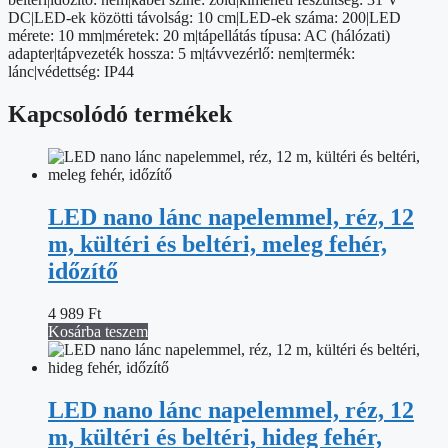
DC|LED-ek közötti távolság: 10 cm|LED-ek száma: 200|LED
mérete: 10 mm|méretek: 20 m|tápellátás típusa: AC (hálózati)
adapter|tápvezeték hossza: 5 m|távvezérlő: nem|termék:
lánc|védettség: IP44
Kapcsolódó termékek
LED nano lánc napelemmel, réz, 12
m, kültéri és beltéri, meleg fehér,
időzítő
4 989
Ft
Kosárba teszem
LED nano lánc napelemmel, réz, 12
m, kültéri és beltéri, hideg fehér,