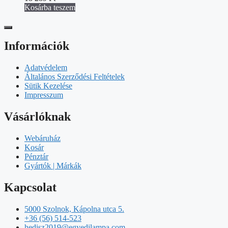
Kosárba teszem
Információk
Adatvédelem
Általános Szerződési Feltételek
Sütik Kezelése
Impresszum
Vásárlóknak
Webáruház
Kosár
Pénztár
Gyártók | Márkák
Kapcsolat
5000 Szolnok, Kápolna utca 5.
+36 (56) 514-523
hedisz2019@egyedilampa.com