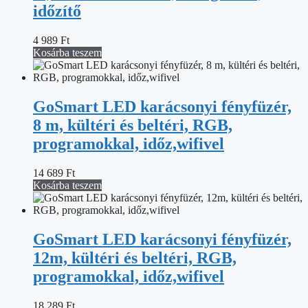
időzítő
4 989
Ft
Kosárba teszem
GoSmart LED karácsonyi fényfüzér,
8 m, kültéri és beltéri, RGB,
programokkal, időz,wifivel
14 689
Ft
Kosárba teszem
GoSmart LED karácsonyi fényfüzér,
12m, kültéri és beltéri, RGB,
programokkal, időz,wifivel
18 289
Ft