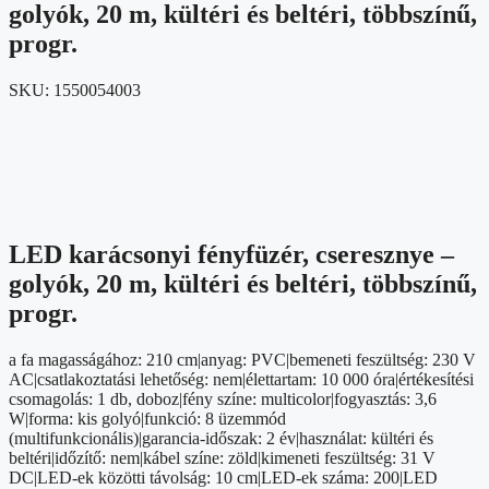
golyók, 20 m, kültéri és beltéri, többszínű,
progr.
SKU:
1550054003
LED karácsonyi fényfüzér, cseresznye –
golyók, 20 m, kültéri és beltéri, többszínű,
progr.
a fa magasságához: 210 cm|anyag: PVC|bemeneti feszültség: 230 V
AC|csatlakoztatási lehetőség: nem|élettartam: 10 000 óra|értékesítési
csomagolás: 1 db, doboz|fény színe: multicolor|fogyasztás: 3,6
W|forma: kis golyó|funkció: 8 üzemmód
(multifunkcionális)|garancia-időszak: 2 év|használat: kültéri és
beltéri|időzítő: nem|kábel színe: zöld|kimeneti feszültség: 31 V
DC|LED-ek közötti távolság: 10 cm|LED-ek száma: 200|LED