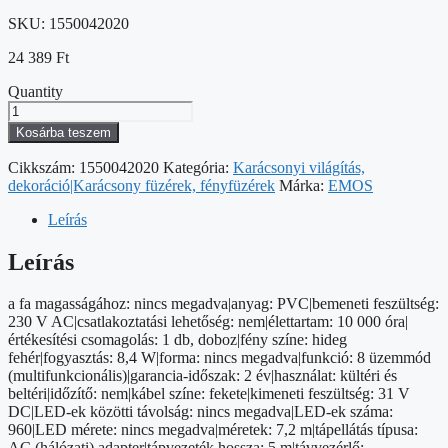
SKU:
1550042020
24 389
Ft
Quantity
LED
karácsonyi
Kosárba teszem
fényfüzér
–
Cikkszám:
1550042020
Kategória:
Karácsonyi világítás,
süni,
dekoráció|Karácsony füzérek, fényfüzérek
Márka:
EMOS
7,2
m,
Leírás
kültéri
és
Leírás
beltéri,
hideg
a fa magasságához: nincs megadva|anyag: PVC|bemeneti feszültség:
fehér,
230 V AC|csatlakoztatási lehetőség: nem|élettartam: 10 000 óra|
programok
értékesítési csomagolás: 1 db, doboz|fény színe: hideg
mennyiség
fehér|fogyasztás: 8,4 W|forma: nincs megadva|funkció: 8 üzemmód
(multifunkcionális)|garancia-időszak: 2 év|használat: kültéri és
beltéri|időzítő: nem|kábel színe: fekete|kimeneti feszültség: 31 V
DC|LED-ek közötti távolság: nincs megadva|LED-ek száma:
960|LED mérete: nincs megadva|méretek: 7,2 m|tápellátás típusa:
AC (hálózati) adapter|tápvezeték hossza: 5 m|távvezérlő: