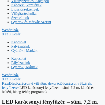
Villanyszerelési Anyagok
Kábelek | Vezetékek
Elosztószekrények
Világítástechnika
Szerszámok
Gyártók és Márkák Szerint
Webáruház
0
Ft
0
Kosár
Kapcsolat
Pályázataink
Gyártók | Márkák
Kapcsolat
Pályázataink
Gyártók | Márkák
Webáruház
0
Ft
0
Kosár
Kezdőlap
Karácsonyi világítás, dekoráció|Karácsony füzérek,
fényfüzérek
LED karácsonyi fényfüzér – süni, 7,2 m, kültéri és
beltéri, hideg fehér, programok
LED karácsonyi fényfüzér – süni, 7,2 m,