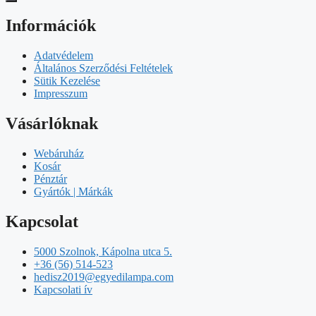
Információk
Adatvédelem
Általános Szerződési Feltételek
Sütik Kezelése
Impresszum
Vásárlóknak
Webáruház
Kosár
Pénztár
Gyártók | Márkák
Kapcsolat
5000 Szolnok, Kápolna utca 5.
+36 (56) 514-523
hedisz2019@egyedilampa.com
Kapcsolati ív