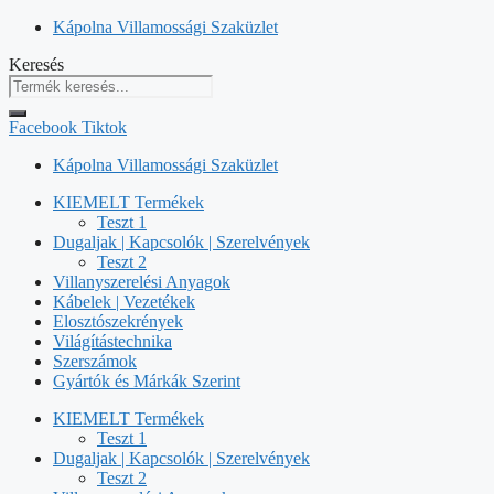
Kilépés
Kápolna Villamossági Szaküzlet
a
Keresés
tartalomba
Facebook
Tiktok
Kápolna Villamossági Szaküzlet
KIEMELT Termékek
Teszt 1
Dugaljak | Kapcsolók | Szerelvények
Teszt 2
Villanyszerelési Anyagok
Kábelek | Vezetékek
Elosztószekrények
Világítástechnika
Szerszámok
Gyártók és Márkák Szerint
KIEMELT Termékek
Teszt 1
Dugaljak | Kapcsolók | Szerelvények
Teszt 2