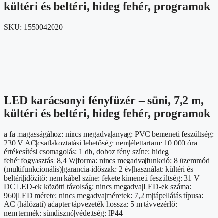
kültéri és beltéri, hideg fehér, programok
SKU:
1550042020
LED karácsonyi fényfüzér – süni, 7,2 m,
kültéri és beltéri, hideg fehér, programok
a fa magasságához: nincs megadva|anyag: PVC|bemeneti feszültség:
230 V AC|csatlakoztatási lehetőség: nem|élettartam: 10 000 óra|
értékesítési csomagolás: 1 db, doboz|fény színe: hideg
fehér|fogyasztás: 8,4 W|forma: nincs megadva|funkció: 8 üzemmód
(multifunkcionális)|garancia-időszak: 2 év|használat: kültéri és
beltéri|időzítő: nem|kábel színe: fekete|kimeneti feszültség: 31 V
DC|LED-ek közötti távolság: nincs megadva|LED-ek száma:
960|LED mérete: nincs megadva|méretek: 7,2 m|tápellátás típusa:
AC (hálózati) adapter|tápvezeték hossza: 5 m|távvezérlő:
nem|termék: sündisznó|védettség: IP44