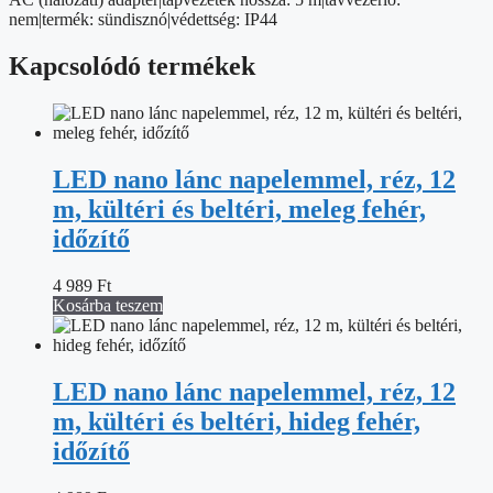
nem|termék: sündisznó|védettség: IP44
Kapcsolódó termékek
LED nano lánc napelemmel, réz, 12
m, kültéri és beltéri, meleg fehér,
időzítő
4 989
Ft
Kosárba teszem
LED nano lánc napelemmel, réz, 12
m, kültéri és beltéri, hideg fehér,
időzítő