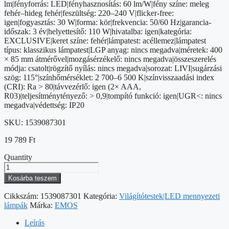
lm|fényforrás: LED|fényhasznosítás: 60 lm/W|fény színe: meleg
fehér–hideg fehér|feszültség: 220–240 V|flicker-free:
igen|fogyasztás: 30 W|forma: kör|frekvencia: 50/60 Hz|garancia-
időszak: 3 év|helyettesítő: 110 W|hivatalba: igen|kategória:
EXCLUSIVE|keret színe: fehér|lámpatest: acéllemez|lámpatest
típus: klasszikus lámpatest|LGP anyag: nincs megadva|méretek: 400
× 85 mm átmérővel|mozgásérzékelő: nincs megadva|összeszerelés
módja: csatolt|rögzítő nyílás: nincs megadva|sorozat: LIVI|sugárzási
szög: 115°|színhőmérséklet: 2 700–6 500 K|színvisszaadási index
(CRI): Ra > 80|távvezérlő: igen (2× AAA,
R03)|teljesítménytényező: > 0,9|tompító funkció: igen|UGR<: nincs
megadva|védettség: IP20
SKU:
1539087301
19 789
Ft
Quantity
LED
lámpatest
Kosárba teszem
LIVI
40
Cikkszám:
1539087301
Kategória:
Világítótestek|LED mennyezeti
cm,
lámpák
Márka:
EMOS
30
W,
Leírás