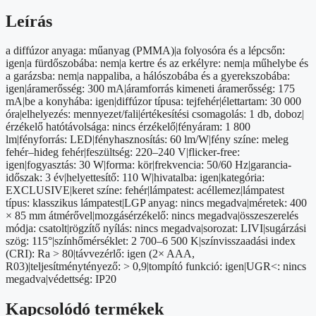
hideg-
meleg
Leírás
fehér,
távirányítóval
a diffúzor anyaga: műanyag (PMMA)|a folyosóra és a lépcsőn:
szabályozható,
igen|a fürdőszobába: nem|a kertre és az erkélyre: nem|a műhelybe és
dimmelhet
a garázsba: nem|a nappaliba, a hálószobába és a gyerekszobába:
mennyiség
igen|áramerősség: 300 mA|áramforrás kimeneti áramerősség: 175
mA|be a konyhába: igen|diffúzor típusa: tejfehér|élettartam: 30 000
óra|elhelyezés: mennyezet/fali|értékesítési csomagolás: 1 db, doboz|
érzékelő hatótávolsága: nincs érzékelő|fényáram: 1 800
lm|fényforrás: LED|fényhasznosítás: 60 lm/W|fény színe: meleg
fehér–hideg fehér|feszültség: 220–240 V|flicker-free:
igen|fogyasztás: 30 W|forma: kör|frekvencia: 50/60 Hz|garancia-
időszak: 3 év|helyettesítő: 110 W|hivatalba: igen|kategória:
EXCLUSIVE|keret színe: fehér|lámpatest: acéllemez|lámpatest
típus: klasszikus lámpatest|LGP anyag: nincs megadva|méretek: 400
× 85 mm átmérővel|mozgásérzékelő: nincs megadva|összeszerelés
módja: csatolt|rögzítő nyílás: nincs megadva|sorozat: LIVI|sugárzási
szög: 115°|színhőmérséklet: 2 700–6 500 K|színvisszaadási index
(CRI): Ra > 80|távvezérlő: igen (2× AAA,
R03)|teljesítménytényező: > 0,9|tompító funkció: igen|UGR<: nincs
megadva|védettség: IP20
Kapcsolódó termékek