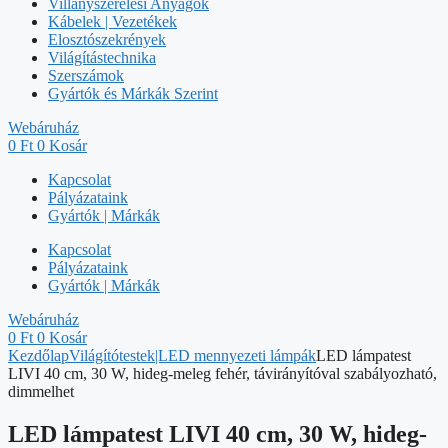
Villanyszerelési Anyagok
Kábelek | Vezetékek
Elosztószekrények
Világítástechnika
Szerszámok
Gyártók és Márkák Szerint
Webáruház
0
Ft
0
Kosár
Kapcsolat
Pályázataink
Gyártók | Márkák
Kapcsolat
Pályázataink
Gyártók | Márkák
Webáruház
0
Ft
0
Kosár
Kezdőlap
Világítótestek|LED mennyezeti lámpák
LED lámpatest
LIVI 40 cm, 30 W, hideg-meleg fehér, távirányítóval szabályozható,
dimmelhet
LED lámpatest LIVI 40 cm, 30 W, hideg-