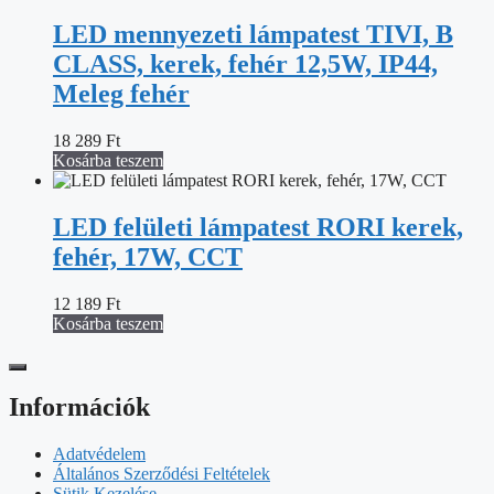
LED mennyezeti lámpatest TIVI, B
CLASS, kerek, fehér 12,5W, IP44,
Meleg fehér
18 289
Ft
Kosárba teszem
LED felületi lámpatest RORI kerek,
fehér, 17W, CCT
12 189
Ft
Kosárba teszem
Információk
Adatvédelem
Általános Szerződési Feltételek
Sütik Kezelése