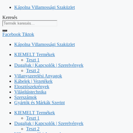
Kilépés
Kápolna Villamossági Szaküzlet
a
Keresés
tartalomba
Facebook
Tiktok
Kápolna Villamossági Szaküzlet
KIEMELT Termékek
Teszt 1
Dugaljak | Kapcsolók | Szerelvények
Teszt 2
Villanyszerelési Anyagok
Kábelek | Vezetékek
Elosztószekrények
Világítástechnika
Szerszámok
Gyártók és Márkák Szerint
KIEMELT Termékek
Teszt 1
Dugaljak | Kapcsolók | Szerelvények
Teszt 2