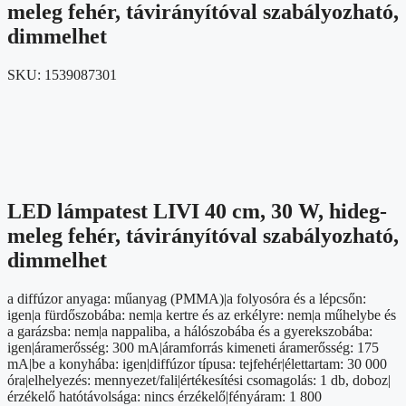
meleg fehér, távirányítóval szabályozható,
dimmelhet
SKU:
1539087301
LED lámpatest LIVI 40 cm, 30 W, hideg-
meleg fehér, távirányítóval szabályozható,
dimmelhet
a diffúzor anyaga: műanyag (PMMA)|a folyosóra és a lépcsőn:
igen|a fürdőszobába: nem|a kertre és az erkélyre: nem|a műhelybe és
a garázsba: nem|a nappaliba, a hálószobába és a gyerekszobába:
igen|áramerősség: 300 mA|áramforrás kimeneti áramerősség: 175
mA|be a konyhába: igen|diffúzor típusa: tejfehér|élettartam: 30 000
óra|elhelyezés: mennyezet/fali|értékesítési csomagolás: 1 db, doboz|
érzékelő hatótávolsága: nincs érzékelő|fényáram: 1 800