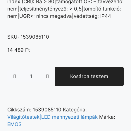
index (CRI): Ra > 80|támogatott OS: –|távvezérlő:
nem|teljesítménytényező: > 0,5|tompító funkció:
nem|UGR<: nincs megadva|védettség: IP44
SKU:
1539085110
14 489
Ft
Kosárba teszem
Cikkszám:
1539085110
Kategória:
Világítótestek|LED mennyezeti lámpák
Márka:
EMOS