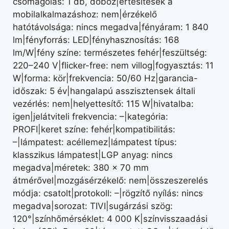
csomagolás: 1 db, doboz|értesítések a
mobilalkalmazáshoz: nem|érzékelő
hatótávolsága: nincs megadva|fényáram: 1 840
lm|fényforrás: LED|fényhasznosítás: 168
lm/W|fény színe: természetes fehér|feszültség:
220–240 V|flicker-free: nem villog|fogyasztás: 11
W|forma: kör|frekvencia: 50/60 Hz|garancia-
időszak: 5 év|hangalapú asszisztensek általi
vezérlés: nem|helyettesítő: 115 W|hivatalba:
igen|jelátviteli frekvencia: –|kategória:
PROFI|keret színe: fehér|kompatibilitás:
–|lámpatest: acéllemez|lámpatest típus:
klasszikus lámpatest|LGP anyag: nincs
megadva|méretek: 380 × 70 mm
átmérővel|mozgásérzékelő: nem|összeszerelés
módja: csatolt|protokoll: –|rögzítő nyílás: nincs
megadva|sorozat: TIVI|sugárzási szög:
120°|színhőmérséklet: 4 000 K|színvisszaadási