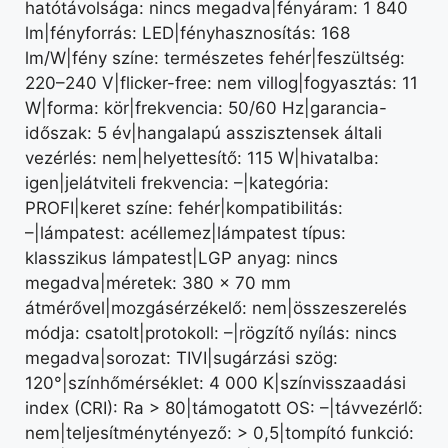
hatótávolsága: nincs megadva|fényáram: 1 840
lm|fényforrás: LED|fényhasznosítás: 168
lm/W|fény színe: természetes fehér|feszültség:
220–240 V|flicker-free: nem villog|fogyasztás: 11
W|forma: kör|frekvencia: 50/60 Hz|garancia-
időszak: 5 év|hangalapú asszisztensek általi
vezérlés: nem|helyettesítő: 115 W|hivatalba:
igen|jelátviteli frekvencia: –|kategória:
PROFI|keret színe: fehér|kompatibilitás:
–|lámpatest: acéllemez|lámpatest típus:
klasszikus lámpatest|LGP anyag: nincs
megadva|méretek: 380 × 70 mm
átmérővel|mozgásérzékelő: nem|összeszerelés
módja: csatolt|protokoll: –|rögzítő nyílás: nincs
megadva|sorozat: TIVI|sugárzási szög:
120°|színhőmérséklet: 4 000 K|színvisszaadási
index (CRI): Ra > 80|támogatott OS: –|távvezérlő:
nem|teljesítménytényező: > 0,5|tompító funkció: