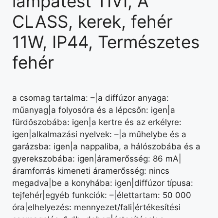
lámpatest TIVI, A
CLASS, kerek, fehér
11W, IP44, Természetes
fehér
a csomag tartalma: –|a diffúzor anyaga:
műanyag|a folyosóra és a lépcsőn: igen|a
fürdőszobába: igen|a kertre és az erkélyre:
igen|alkalmazási nyelvek: –|a műhelybe és a
garázsba: igen|a nappaliba, a hálószobába és a
gyerekszobába: igen|áramerősség: 86 mA|
áramforrás kimeneti áramerősség: nincs
megadva|be a konyhába: igen|diffúzor típusa:
tejfehér|egyéb funkciók: –|élettartam: 50 000
óra|elhelyezés: mennyezet/fali|értékesítési