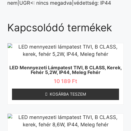
nem|UGR<: nincs megadva|védettség: IP44
Kapcsolódó termékek
LED Mennyezeti Lámpatest TIVI, B CLASS, Kerek,
Fehér 5,2W, IP44, Meleg Fehér
10 189
Ft
KOSÁRBA TESZEM