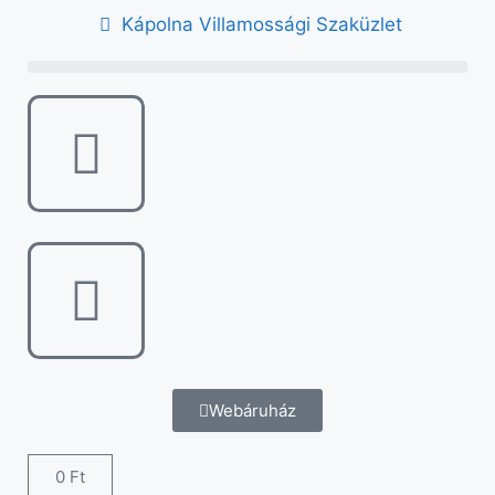
Kápolna Villamossági Szaküzlet
Webáruház
0
Ft