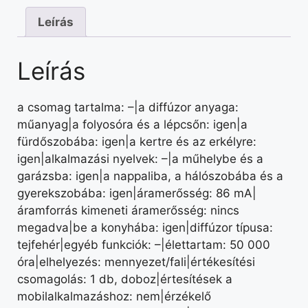
Leírás
Leírás
a csomag tartalma: –|a diffúzor anyaga:
műanyag|a folyosóra és a lépcsőn: igen|a
fürdőszobába: igen|a kertre és az erkélyre:
igen|alkalmazási nyelvek: –|a műhelybe és a
garázsba: igen|a nappaliba, a hálószobába és a
gyerekszobába: igen|áramerősség: 86 mA|
áramforrás kimeneti áramerősség: nincs
megadva|be a konyhába: igen|diffúzor típusa:
tejfehér|egyéb funkciók: –|élettartam: 50 000
óra|elhelyezés: mennyezet/fali|értékesítési
csomagolás: 1 db, doboz|értesítések a
mobilalkalmazáshoz: nem|érzékelő