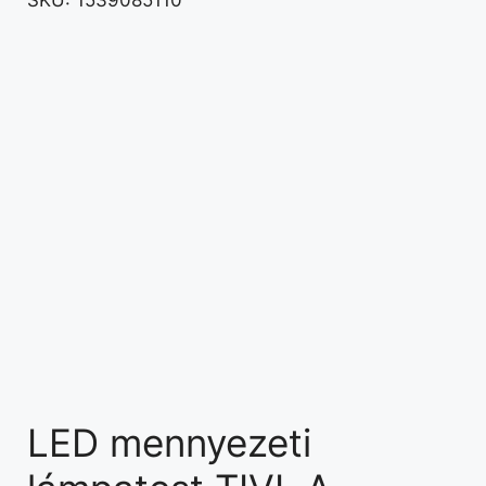
SKU:
1539085110
LED mennyezeti