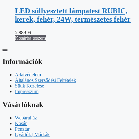
LED süllyesztett lámpatest RUBIC,
kerek, fehér, 24W, természetes fehér
5 889
Ft
Kosárba teszem
Információk
Adatvédelem
Általános Szerződési Feltételek
Sütik Kezelése
Impresszum
Vásárlóknak
Webáruház
Kosár
Pénztár
Gyártók | Márkák