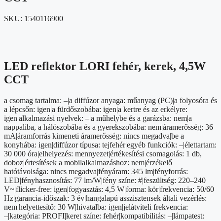
SKU:
1540116900
LED reflektor LORI fehér, kerek, 4,5W
CCT
a csomag tartalma: –|a diffúzor anyaga: műanyag (PC)|a folyosóra és
a lépcsőn: igen|a fürdőszobába: igen|a kertre és az erkélyre:
igen|alkalmazási nyelvek: –|a műhelybe és a garázsba: nem|a
nappaliba, a hálószobába és a gyerekszobába: nem|áramerősség: 36
mA|áramforrás kimeneti áramerősség: nincs megadva|be a
konyhába: igen|diffúzor típusa: tejfehér|egyéb funkciók: –|élettartam:
30 000 óra|elhelyezés: mennyezet|értékesítési csomagolás: 1 db,
doboz|értesítések a mobilalkalmazáshoz: nem|érzékelő
hatótávolsága: nincs megadva|fényáram: 345 lm|fényforrás:
LED|fényhasznosítás: 77 lm/W|fény színe: #|feszültség: 220–240
V~|flicker-free: igen|fogyasztás: 4,5 W|forma: kör|frekvencia: 50/60
Hz|garancia-időszak: 3 év|hangalapú asszisztensek általi vezérlés:
nem|helyettesítő: 30 W|hivatalba: igen|jelátviteli frekvencia:
–|kategória: PROFI|keret színe: fehér|kompatibilitás: –|lámpatest: