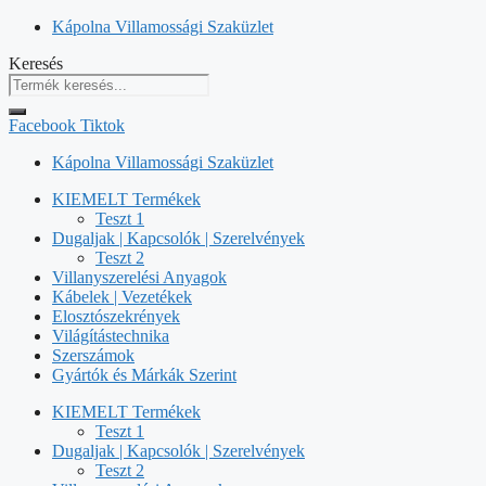
Kilépés
Kápolna Villamossági Szaküzlet
a
Keresés
tartalomba
Facebook
Tiktok
Kápolna Villamossági Szaküzlet
KIEMELT Termékek
Teszt 1
Dugaljak | Kapcsolók | Szerelvények
Teszt 2
Villanyszerelési Anyagok
Kábelek | Vezetékek
Elosztószekrények
Világítástechnika
Szerszámok
Gyártók és Márkák Szerint
KIEMELT Termékek
Teszt 1
Dugaljak | Kapcsolók | Szerelvények
Teszt 2