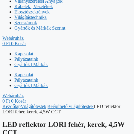
Villanyszerelési Anyagok
Kábelek | Vezetékek
Elosztószekrények
Világítástechnika
Szerszámok
Gyártók és Márkák Szerint
Webáruház
0
Ft
0
Kosár
Kapcsolat
Pályázataink
Gyártók | Márkák
Kapcsolat
Pályázataink
Gyártók | Márkák
Webáruház
0
Ft
0
Kosár
Kezdőlap
Világítótestek|Beépíthető világítótestek
LED reflektor
LORI fehér, kerek, 4,5W CCT
LED reflektor LORI fehér, kerek, 4,5W
CCT