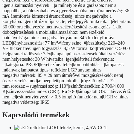
igen|alkalmazási nyelvek: –|a műhelybe és a garázsba: nem|a
nappaliba, a hálószobába és a gyerekszobába: nem|áramerősség: 36
mA|áramforrás kimeneti áramerősség: nincs megadva|be a
konyhába: igen|diffúzor típusa: tejfehér|egyéb funkciók: –|élettartam:
30 000 óra|elhelyezés: mennyezet|értékesítési csomagolás: 1 db,
doboz|értesítések a mobilalkalmazáshoz: nem|érzékelő
hatótávolsága: nincs megadva|fényáram: 345 lm|fényforrás:
LED|fényhasznosítás: 77 lm/W|fény színe: #|feszültség: 220–240
V~|flicker-free: igen|fogyasztás: 4,5 W|forma: kör|frekvencia: 50/60
Hz|garancia-időszak: 3 év|hangalapú asszisztensek általi vezérlés:
nem|helyettesítő: 30 W|hivatalba: igen|jelátviteli frekvencia:
–|kategória: PROFI|keret színe: fehér|kompatibilitás: –|lámpatest:
műanyag|lámpatest típus: reflektor|LGP anyag: nincs
megadva|méretek: 85 × 29 mm átmérővel|mozgásérzékelő: nem|
összeszerelés módja: beépített|protokoll: –|rögzítő nyílás: 72
mm|sorozat: –|sugárzási szög: 110°|színhőmérséklet: 2 700/4 000
K|színvisszaadási index (CRI): Ra > 80|támogatott OS: –|távvezérlő:
nem|teljesítménytényező: > 0,5|tompító funkció: nem|UGR<: nincs
megadva|védettség: IP65
Kapcsolódó termékek