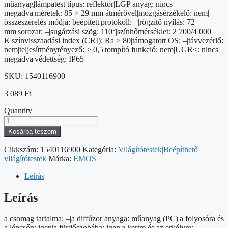
műanyag|lámpatest típus: reflektor|LGP anyag: nincs
megadva|méretek: 85 × 29 mm átmérővel|mozgásérzékelő: nem|
összeszerelés módja: beépített|protokoll: –|rögzítő nyílás: 72
mm|sorozat: –|sugárzási szög: 110°|színhőmérséklet: 2 700/4 000
K|színvisszaadási index (CRI): Ra > 80|támogatott OS: –|távvezérlő:
nem|teljesítménytényező: > 0,5|tompító funkció: nem|UGR<: nincs
megadva|védettség: IP65
SKU:
1540116900
3 089
Ft
Quantity
LED
reflektor
Kosárba teszem
LORI
fehér,
Cikkszám:
1540116900
Kategória:
Világítótestek|Beépíthető
kerek,
világítótestek
Márka:
EMOS
4,5W
CCT
Leírás
mennyiség
Leírás
a csomag tartalma: –|a diffúzor anyaga: műanyag (PC)|a folyosóra és
a lépcsőn: igen|a fürdőszobába: igen|a kertre és az erkélyre: