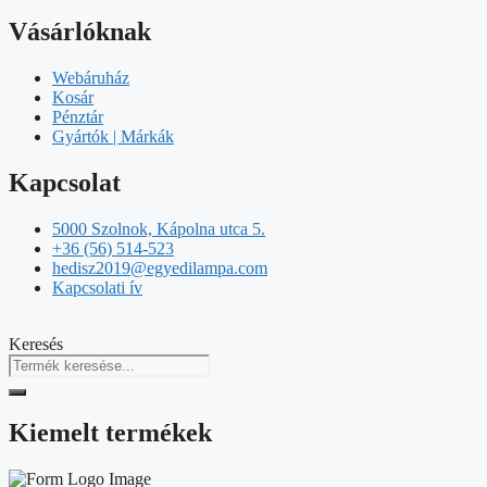
Vásárlóknak
Webáruház
Kosár
Pénztár
Gyártók | Márkák
Kapcsolat
5000 Szolnok, Kápolna utca 5.
+36 (56) 514-523
hedisz2019@egyedilampa.com
Kapcsolati ív
Keresés
Kiemelt termékek