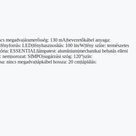
 nincs megadva|áramerősség: 130 mA|bevezetőkábel anyaga:
fényforrás: LED|fényhasznosítás: 100 lm/W|fény színe: természetes
ategória: ESSENTIAL|lámpatest: alumínium|mechanikai behatás elleni
: nem|sorozat: SIMPO|sugárzási szög: 120°|szín:
sa: nincs megadva|tápkábel hossza: 20 cm|táplálás: