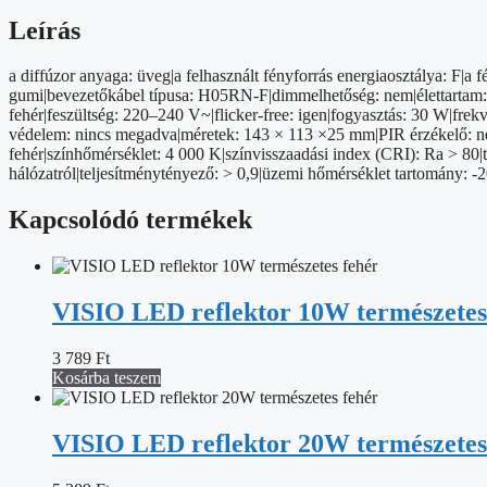
3000
lm,
Leírás
természetes
fehér
a diffúzor anyaga: üveg|a felhasznált fényforrás energiaosztálya: F
mennyiség
gumi|bevezetőkábel típusa: H05RN-F|dimmelhetőség: nem|élettartam: 1
fehér|feszültség: 220–240 V~|flicker-free: igen|fogyasztás: 30 W|fre
védelem: nincs megadva|méretek: 143 × 113 ×25 mm|PIR érzékelő: nem
fehér|színhőmérséklet: 4 000 K|színvisszaadási index (CRI): Ra > 80
hálózatról|teljesítménytényező: > 0,9|üzemi hőmérséklet tartomány: -
Kapcsolódó termékek
VISIO LED reflektor 10W természetes
3 789
Ft
Kosárba teszem
VISIO LED reflektor 20W természetes