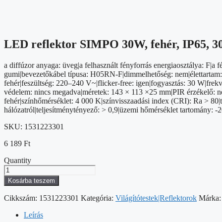
LED reflektor SIMPO 30W, fehér, IP65, 30
a diffúzor anyaga: üveg|a felhasznált fényforrás energiaosztálya: F
gumi|bevezetőkábel típusa: H05RN-F|dimmelhetőség: nem|élettartam: 1
fehér|feszültség: 220–240 V~|flicker-free: igen|fogyasztás: 30 W|fre
védelem: nincs megadva|méretek: 143 × 113 ×25 mm|PIR érzékelő: nem
fehér|színhőmérséklet: 4 000 K|színvisszaadási index (CRI): Ra > 80
hálózatról|teljesítménytényező: > 0,9|üzemi hőmérséklet tartomány: -
SKU:
1531223301
6 189
Ft
Quantity
LED
reflektor
Kosárba teszem
SIMPO
30W,
Cikkszám:
1531223301
Kategória:
Világítótestek|Reflektorok
Márka
fehér,
IP65,
Leírás