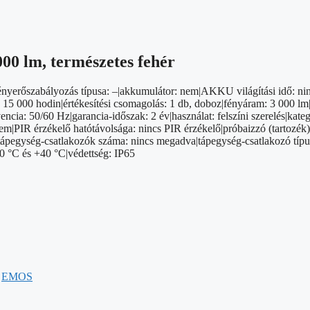
00 lm, természetes fehér
|a fényerőszabályozás típusa: –|akkumulátor: nem|AKKU világítási idő:
5 000 hodin|értékesítési csomagolás: 1 db, doboz|fényáram: 3 000 lm|
kvencia: 50/60 Hz|garancia-időszak: 2 év|használat: felszíni szerelés|k
|PIR érzékelő hatótávolsága: nincs PIR érzékelő|próbaizzó (tartozék)
|tápegység-csatlakozók száma: nincs megadva|tápegység-csatlakozó típu
20 °C és +40 °C|védettség: IP65
:
EMOS