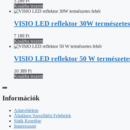
5 289
Ft
Kosárba teszem
VISIO LED reflektor 30W természetes
7 189
Ft
Kosárba teszem
VISIO LED reflektor 50 W természetes
10 389
Ft
Kosárba teszem
Információk
Adatvédelem
Általános Szerződési Feltételek
Sütik Kezelése
Impresszum