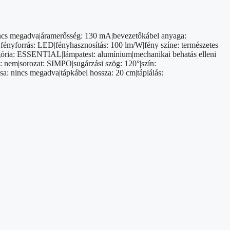
 nincs megadva|áramerősség: 130 mA|bevezetőkábel anyaga:
fényforrás: LED|fényhasznosítás: 100 lm/W|fény színe: természetes
ategória: ESSENTIAL|lámpatest: alumínium|mechanikai behatás elleni
: nem|sorozat: SIMPO|sugárzási szög: 120°|szín:
sa: nincs megadva|tápkábel hossza: 20 cm|táplálás: