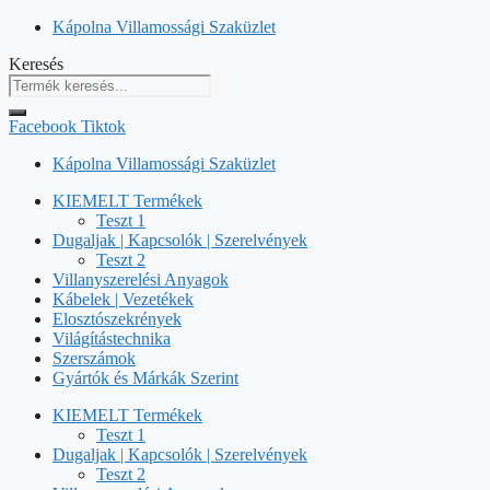
Kilépés
Kápolna Villamossági Szaküzlet
a
Keresés
tartalomba
Facebook
Tiktok
Kápolna Villamossági Szaküzlet
KIEMELT Termékek
Teszt 1
Dugaljak | Kapcsolók | Szerelvények
Teszt 2
Villanyszerelési Anyagok
Kábelek | Vezetékek
Elosztószekrények
Világítástechnika
Szerszámok
Gyártók és Márkák Szerint
KIEMELT Termékek
Teszt 1
Dugaljak | Kapcsolók | Szerelvények
Teszt 2