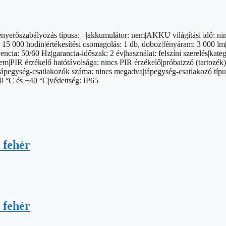
|a fényerőszabályozás típusa: –|akkumulátor: nem|AKKU világítási idő:
5 000 hodin|értékesítési csomagolás: 1 db, doboz|fényáram: 3 000 lm|
kvencia: 50/60 Hz|garancia-időszak: 2 év|használat: felszíni szerelés|k
|PIR érzékelő hatótávolsága: nincs PIR érzékelő|próbaizzó (tartozék)
|tápegység-csatlakozók száma: nincs megadva|tápegység-csatlakozó típu
20 °C és +40 °C|védettség: IP65
 fehér
 fehér