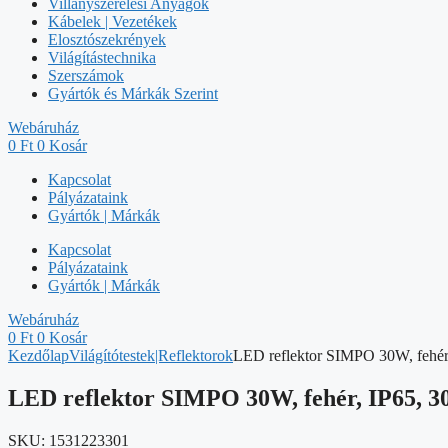
Villanyszerelési Anyagok
Kábelek | Vezetékek
Elosztószekrények
Világítástechnika
Szerszámok
Gyártók és Márkák Szerint
Webáruház
0
Ft
0
Kosár
Kapcsolat
Pályázataink
Gyártók | Márkák
Kapcsolat
Pályázataink
Gyártók | Márkák
Webáruház
0
Ft
0
Kosár
Kezdőlap
Világítótestek|Reflektorok
LED reflektor SIMPO 30W, fehér, 
LED reflektor SIMPO 30W, fehér, IP65, 30
SKU:
1531223301