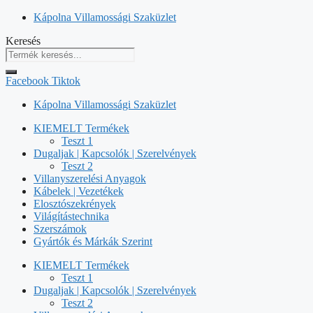
Kilépés
Kápolna Villamossági Szaküzlet
a
Keresés
tartalomba
Facebook
Tiktok
Kápolna Villamossági Szaküzlet
KIEMELT Termékek
Teszt 1
Dugaljak | Kapcsolók | Szerelvények
Teszt 2
Villanyszerelési Anyagok
Kábelek | Vezetékek
Elosztószekrények
Világítástechnika
Szerszámok
Gyártók és Márkák Szerint
KIEMELT Termékek
Teszt 1
Dugaljak | Kapcsolók | Szerelvények
Teszt 2