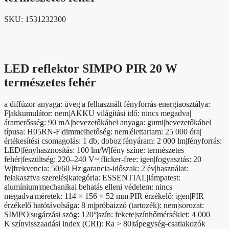
SKU:
1531232300
LED reflektor SIMPO PIR 20 W
természetes fehér
a diffúzor anyaga: üveg|a felhasznált fényforrás energiaosztálya:
F|akkumulátor: nem|AKKU világítási idő: nincs megadva|
áramerősség: 90 mA|bevezetőkábel anyaga: gumi|bevezetőkábel
típusa: H05RN-F|dimmelhetőség: nem|élettartam: 25 000 óra|
értékesítési csomagolás: 1 db, doboz|fényáram: 2 000 lm|fényforrás:
LED|fényhasznosítás: 100 lm/W|fény színe: természetes
fehér|feszültség: 220–240 V~|flicker-free: igen|fogyasztás: 20
W|frekvencia: 50/60 Hz|garancia-időszak: 2 év|használat:
felakasztva szerelés|kategória: ESSENTIAL|lámpatest:
alumínium|mechanikai behatás elleni védelem: nincs
megadva|méretek: 114 × 156 × 52 mm|PIR érzékelő: igen|PIR
érzékelő hatótávolsága: 8 m|próbaizzó (tartozék): nem|sorozat:
SIMPO|sugárzási szög: 120°|szín: fekete|színhőmérséklet: 4 000
K|színvisszaadási index (CRI): Ra > 80|tápegység-csatlakozók