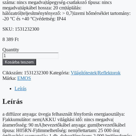
száma: nincs megadva|tápegység-csatlakozó típusa: nincs
megadva|tápkábel hossza: 20 cm|táplálás:
hálózatról|teljesítménytényező: > 0,7|üzemi hőmérséklet tartomány:
-20 °C és +40 °C|védettség: IP44
SKU:
1531232300
8 389
Ft
Quantity
LED
reflektor
Kosárba teszem
SIMPO
PIR
Cikkszám:
1531232300
Kategória:
Világítótestek|Reflektorok
20
Márka:
EMOS
W
természetes
Leírás
fehér
mennyiség
Leírás
a diffúzor anyaga: üveg|a felhasznált fényforrás energiaosztálya:
F|akkumulátor: nem|AKKU világítási idő: nincs megadva|
áramerősség: 90 mA|bevezetőkábel anyaga: gumi|bevezetőkábel
típusa: H05RN-F|dimmelhetőség: nem|élettartam: 25 000 óra|
értékesítési csomagolás: 1 db, doboz|fényáram: 2 000 lm|fényforrás: