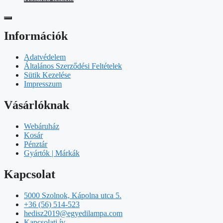
Információk
Adatvédelem
Általános Szerződési Feltételek
Sütik Kezelése
Impresszum
Vásárlóknak
Webáruház
Kosár
Pénztár
Gyártók | Márkák
Kapcsolat
5000 Szolnok, Kápolna utca 5.
+36 (56) 514-523
hedisz2019@egyedilampa.com
Kapcsolati ív