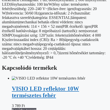
LED|fényhasznosítás: 100 lm/W|fény színe: természetes
fehér|feszültség: 220–240 V~|flicker-free: igen|fogyasztás: 20
W|frekvencia: 50/60 Hz|garancia-időszak: 2 év|használat:
felakasztva szerelés|kategória: ESSENTIAL|lámpatest:
alumínium|mechanikai behatás elleni védelem: nincs
megadva|méretek: 114 × 156 × 52 mm|PIR érzékelő: igen|PIR
érzékelő hatótávolsága: 8 m|próbaizzó (tartozék): nem|sorozat:
SIMPO|sugárzási szög: 120°|szín: fekete|színhőmérséklet: 4 000
K|színvisszaadási index (CRI): Ra > 80|tápegység-csatlakozók
száma: nincs megadva|tápegység-csatlakozó típusa: nincs
megadva|tápkábel hossza: 20 cm|táplálás:
hálózatról|teljesítménytényező: > 0,7|üzemi hőmérséklet tartomány:
-20 °C és +40 °C|védettség: IP44
Kapcsolódó termékek
VISIO LED reflektor 10W
természetes fehér
3 789
Ft