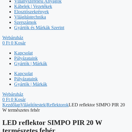
Villanyszerelési Anyagok
Kábelek | Vezetékek
Elosztószekrények
Világítástechnika
Szerszámok
Gyártók és Márkák Szerint
Webáruház
0
Ft
0
Kosár
Kapcsolat
Pályázataink
Gyártók | Márkák
Kapcsolat
Pályázataink
Gyártók | Márkák
Webáruház
0
Ft
0
Kosár
Kezdőlap
Világítótestek|Reflektorok
LED reflektor SIMPO PIR 20
W természetes fehér
LED reflektor SIMPO PIR 20 W
természetes fehér