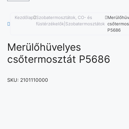
Kezdőlap
Szobatermosztátok, CO- és
Merülőhüv
füstérzékelők|Szobatermosztátok
csőtermos
P5686
Merülőhüvelyes
csőtermosztát P5686
SKU:
2101110000