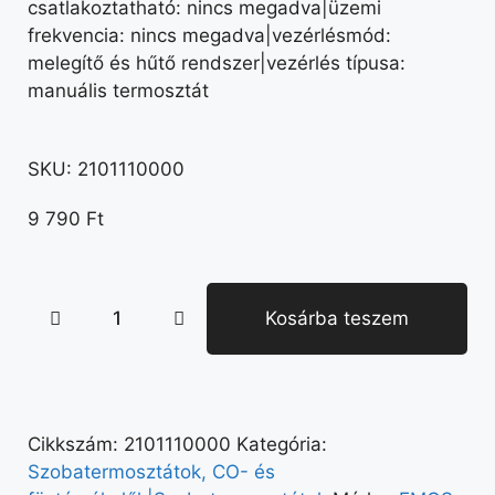
csatlakoztatható: nincs megadva|üzemi
frekvencia: nincs megadva|vezérlésmód:
melegítő és hűtő rendszer|vezérlés típusa:
manuális termosztát
SKU:
2101110000
9 790
Ft
Kosárba teszem
Cikkszám:
2101110000
Kategória:
Szobatermosztátok, CO- és