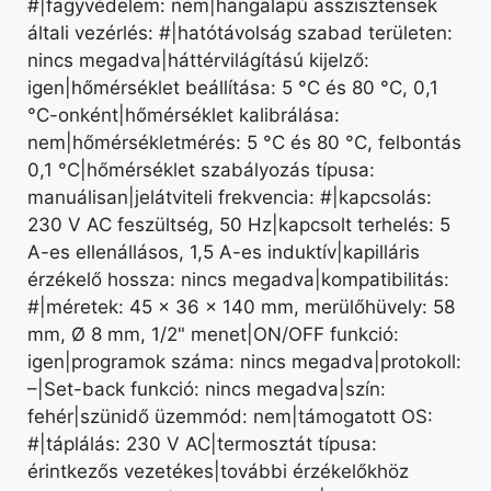
#|fagyvédelem: nem|hangalapú asszisztensek
általi vezérlés: #|hatótávolság szabad területen:
nincs megadva|háttérvilágítású kijelző:
igen|hőmérséklet beállítása: 5 °C és 80 °C, 0,1
°C-onként|hőmérséklet kalibrálása:
nem|hőmérsékletmérés: 5 °C és 80 °C, felbontás
0,1 °C|hőmérséklet szabályozás típusa:
manuálisan|jelátviteli frekvencia: #|kapcsolás:
230 V AC feszültség, 50 Hz|kapcsolt terhelés: 5
A-es ellenállásos, 1,5 A-es induktív|kapilláris
érzékelő hossza: nincs megadva|kompatibilitás:
#|méretek: 45 × 36 × 140 mm, merülőhüvely: 58
mm, Ø 8 mm, 1/2" menet|ON/OFF funkció:
igen|programok száma: nincs megadva|protokoll:
–|Set-back funkció: nincs megadva|szín:
fehér|szünidő üzemmód: nem|támogatott OS:
#|táplálás: 230 V AC|termosztát típusa:
érintkezős vezetékes|további érzékelőkhöz