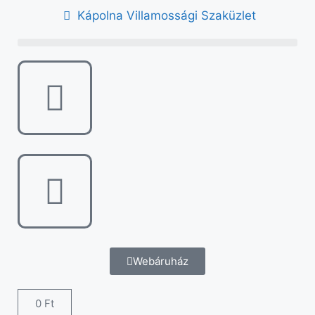
Kápolna Villamossági Szaküzlet
Webáruház
0
Ft