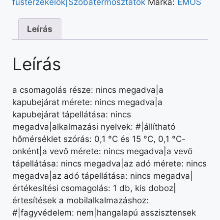
füstérzékelők|Szobatermosztátok
Márka:
EMOS
Leírás
Leírás
a csomagolás része: nincs megadva|a
kapubejárat mérete: nincs megadva|a
kapubejárat tápellátása: nincs
megadva|alkalmazási nyelvek: #|állítható
hőmérséklet szórás: 0,1 °C és 15 °C, 0,1 °C-
onként|a vevő mérete: nincs megadva|a vevő
tápellátása: nincs megadva|az adó mérete: nincs
megadva|az adó tápellátása: nincs megadva|
értékesítési csomagolás: 1 db, kis doboz|
értesítések a mobilalkalmazáshoz:
#|fagyvédelem: nem|hangalapú asszisztensek