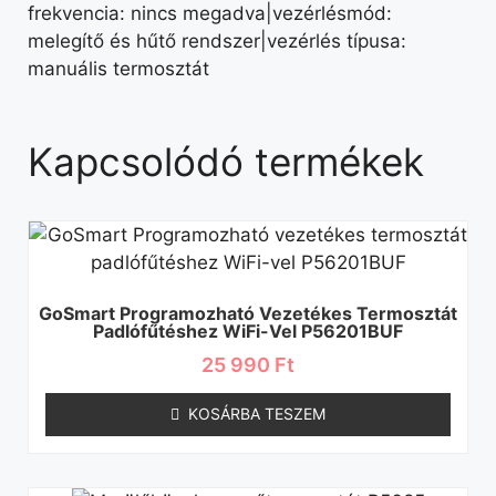
frekvencia: nincs megadva|vezérlésmód:
melegítő és hűtő rendszer|vezérlés típusa:
manuális termosztát
Kapcsolódó termékek
GoSmart Programozható Vezetékes Termosztát
Padlófűtéshez WiFi-Vel P56201BUF
25 990
Ft
KOSÁRBA TESZEM