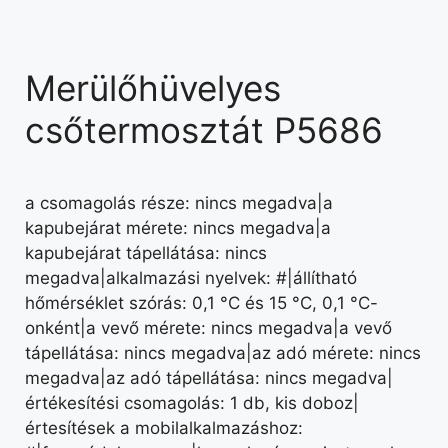
Merülőhüvelyes
csőtermosztát P5686
a csomagolás része: nincs megadva|a
kapubejárat mérete: nincs megadva|a
kapubejárat tápellátása: nincs
megadva|alkalmazási nyelvek: #|állítható
hőmérséklet szórás: 0,1 °C és 15 °C, 0,1 °C-
onként|a vevő mérete: nincs megadva|a vevő
tápellátása: nincs megadva|az adó mérete: nincs
megadva|az adó tápellátása: nincs megadva|
értékesítési csomagolás: 1 db, kis doboz|
értesítések a mobilalkalmazáshoz: