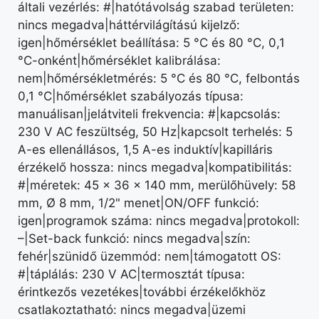
általi vezérlés: #|hatótávolság szabad területen:
nincs megadva|háttérvilágítású kijelző:
igen|hőmérséklet beállítása: 5 °C és 80 °C, 0,1
°C-onként|hőmérséklet kalibrálása:
nem|hőmérsékletmérés: 5 °C és 80 °C, felbontás
0,1 °C|hőmérséklet szabályozás típusa:
manuálisan|jelátviteli frekvencia: #|kapcsolás:
230 V AC feszültség, 50 Hz|kapcsolt terhelés: 5
A-es ellenállásos, 1,5 A-es induktív|kapilláris
érzékelő hossza: nincs megadva|kompatibilitás:
#|méretek: 45 × 36 × 140 mm, merülőhüvely: 58
mm, Ø 8 mm, 1/2" menet|ON/OFF funkció:
igen|programok száma: nincs megadva|protokoll:
–|Set-back funkció: nincs megadva|szín:
fehér|szünidő üzemmód: nem|támogatott OS:
#|táplálás: 230 V AC|termosztát típusa:
érintkezős vezetékes|további érzékelőkhöz
csatlakoztatható: nincs megadva|üzemi