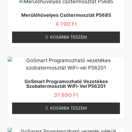
Merülőhüvelyes Csőtermosztát P5685
4 790
Ft
KOSÁRBA TESZEM
GoSmart Programozható Vezetékes
Szobatermosztát WiFi-Vel P56201
31 990
Ft
KOSÁRBA TESZEM