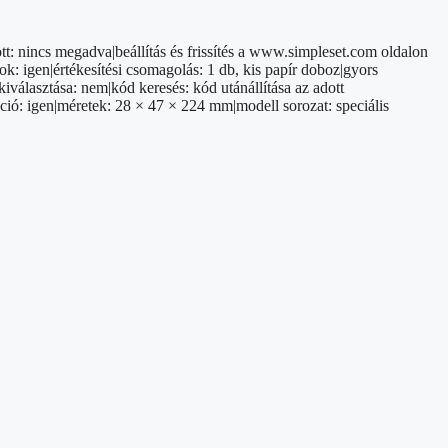
t: nincs megadva|beállítás és frissítés a www.simpleset.com oldalon
ok: igen|értékesítési csomagolás: 1 db, kis papír doboz|gyors
iválasztása: nem|kód keresés: kód utánállítása az adott
ó: igen|méretek: 28 × 47 × 224 mm|modell sorozat: speciális