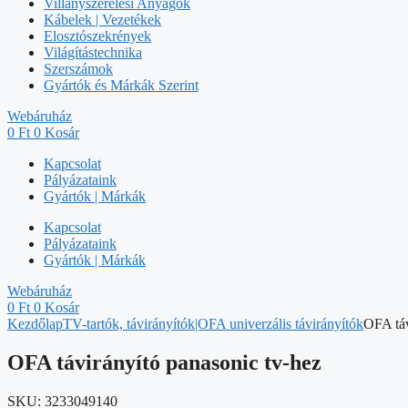
Villanyszerelési Anyagok
Kábelek | Vezetékek
Elosztószekrények
Világítástechnika
Szerszámok
Gyártók és Márkák Szerint
Webáruház
0
Ft
0
Kosár
Kapcsolat
Pályázataink
Gyártók | Márkák
Kapcsolat
Pályázataink
Gyártók | Márkák
Webáruház
0
Ft
0
Kosár
Kezdőlap
TV-tartók, távirányítók|OFA univerzális távirányítók
OFA táv
OFA távirányító panasonic tv-hez
SKU:
3233049140