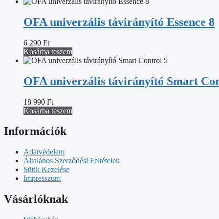
OFA univerzális távirányító Essence 8
6 290
Ft
Kosárba teszem
OFA univerzális távirányító Smart Con
18 990
Ft
Kosárba teszem
Információk
Adatvédelem
Általános Szerződési Feltételek
Sütik Kezelése
Impresszum
Vásárlóknak