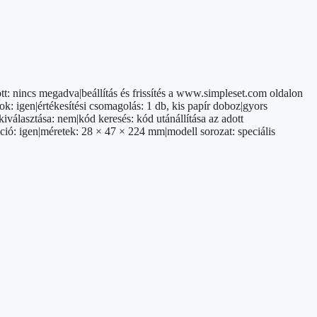
t: nincs megadva|beállítás és frissítés a www.simpleset.com oldalon
ok: igen|értékesítési csomagolás: 1 db, kis papír doboz|gyors
iválasztása: nem|kód keresés: kód utánállítása az adott
ó: igen|méretek: 28 × 47 × 224 mm|modell sorozat: speciális