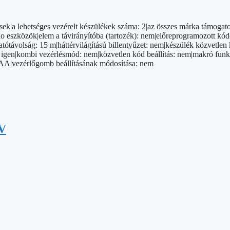
k|a lehetséges vezérelt készülékek száma: 2|az összes márka támogatot
dio eszközök|elem a távirányítóba (tartozék): nem|előreprogramozott kód
ótávolság: 15 m|háttérvilágítású billentyűzet: nem|készülék közvetlen k
en|kombi vezérlésmód: nem|közvetlen kód beállítás: nem|makró funkci
 2× AA|vezérlőgomb beállításának módosítása: nem
TV