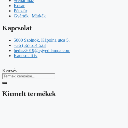
Webáruház
Kosár
Pénztár
Gyártók | Márkák
Kapcsolat
5000 Szolnok, Kápolna utca 5.
+36 (56) 514-523
hedisz2019@egyedilampa.com
Kapcsolati ív
Keresés
Kiemelt termékek