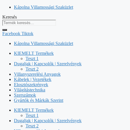
Kilépés
Kápolna Villamossági Szaküzlet
a
Keresés
tartalomba
Facebook
Tiktok
Kápolna Villamossági Szaküzlet
KIEMELT Termékek
Teszt 1
Dugaljak | Kapcsolók | Szerelvények
Teszt 2
Villanyszerelési Anyagok
Kábelek | Vezetékek
Elosztószekrények
Világítástechnika
Szerszámok
Gyártók és Márkák Szerint
KIEMELT Termékek
Teszt 1
Dugaljak | Kapcsolók | Szerelvények
Teszt 2