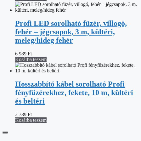
Profi LED sorolható füzér, villogó,
fehér – jégcsapok, 3 m, kültéri,
meleg/hideg fehér
6 989
Ft
Kosárba teszem
Hosszabbító kábel sorolható Profi
fényfüzérekhez, fekete, 10 m, kültéri
és beltéri
2 789
Ft
Kosárba teszem