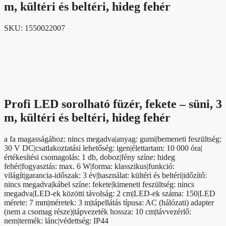
m, kültéri és beltéri, hideg fehér
SKU:
1550022007
Profi LED sorolható füzér, fekete – süni, 3
m, kültéri és beltéri, hideg fehér
a fa magasságához: nincs megadva|anyag: gumi|bemeneti feszültség:
30 V DC|csatlakoztatási lehetőség: igen|élettartam: 10 000 óra|
értékesítési csomagolás: 1 db, doboz|fény színe: hideg
fehér|fogyasztás: max. 6 W|forma: klasszikus|funkció:
világít|garancia-időszak: 3 év|használat: kültéri és beltéri|időzítő:
nincs megadva|kábel színe: fekete|kimeneti feszültség: nincs
megadva|LED-ek közötti távolság: 2 cm|LED-ek száma: 150|LED
mérete: 7 mm|méretek: 3 m|tápellátás típusa: AC (hálózati) adapter
(nem a csomag része)|tápvezeték hossza: 10 cm|távvezérlő:
nem|termék: lánc|védettség: IP44