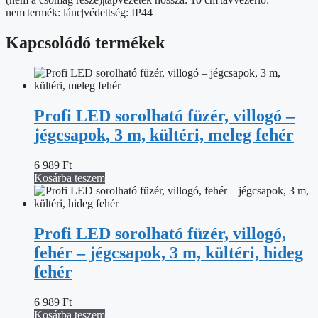
nem|termék: lánc|védettség: IP44
Kapcsolódó termékek
Profi LED sorolható füzér, villogó –
jégcsapok, 3 m, kültéri, meleg fehér
6 989
Ft
Kosárba teszem
Profi LED sorolható füzér, villogó,
fehér – jégcsapok, 3 m, kültéri, hideg
fehér
6 989
Ft
Kosárba teszem