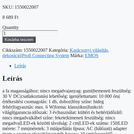
SKU:
1550022007
8 689
Ft
Quantity
Profi
LED
Kosárba teszem
sorolható
füzér,
Cikkszám:
1550022007
Kategória:
Karácsonyi világítás,
fekete
dekoráció|Profi Connecting System
Márka:
EMOS
–
süni,
Leírás
3
m,
Leírás
kültéri
és
a fa magasságához: nincs megadva|anyag: gumi|bemeneti feszültség:
beltéri,
30 V DC|csatlakoztatási lehetőség: igen|élettartam: 10 000 óra|
hideg
értékesítési csomagolás: 1 db, doboz|fény színe: hideg
fehér
fehér|fogyasztás: max. 6 W|forma: klasszikus|funkció:
mennyiség
világít|garancia-időszak: 3 év|használat: kültéri és beltéri|időzítő:
nincs megadva|kábel színe: fekete|kimeneti feszültség: nincs
megadva|LED-ek közötti távolság: 2 cm|LED-ek száma: 150|LED
mérete: 7 mm|méretek: 3 m|tápellátás típusa: AC (hálózati) adapter
(nem a csomag része)|tápvezeték hossza: 10 cm|távvezérlő: