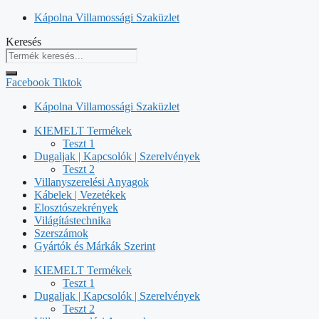
Kilépés
Kápolna Villamossági Szaküzlet
a
Keresés
tartalomba
Facebook
Tiktok
Kápolna Villamossági Szaküzlet
KIEMELT Termékek
Teszt 1
Dugaljak | Kapcsolók | Szerelvények
Teszt 2
Villanyszerelési Anyagok
Kábelek | Vezetékek
Elosztószekrények
Világítástechnika
Szerszámok
Gyártók és Márkák Szerint
KIEMELT Termékek
Teszt 1
Dugaljak | Kapcsolók | Szerelvények
Teszt 2