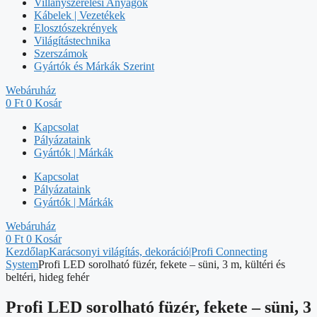
Villanyszerelési Anyagok
Kábelek | Vezetékek
Elosztószekrények
Világítástechnika
Szerszámok
Gyártók és Márkák Szerint
Webáruház
0
Ft
0
Kosár
Kapcsolat
Pályázataink
Gyártók | Márkák
Kapcsolat
Pályázataink
Gyártók | Márkák
Webáruház
0
Ft
0
Kosár
Kezdőlap
Karácsonyi világítás, dekoráció|Profi Connecting
System
Profi LED sorolható füzér, fekete – süni, 3 m, kültéri és
beltéri, hideg fehér
Profi LED sorolható füzér, fekete – süni, 3