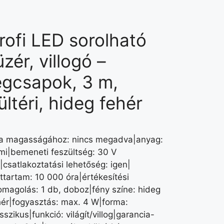
rofi LED sorolható
üzér, villogó –
égcsapok, 3 m,
ültéri, hideg fehér
fa magasságához: nincs megadva|anyag:
mi|bemeneti feszültség: 30 V
|csatlakoztatási lehetőség: igen|
ettartam: 10 000 óra|értékesítési
omagolás: 1 db, doboz|fény színe: hideg
hér|fogyasztás: max. 4 W|forma:
sszikus|funkció: világít/villog|garancia-