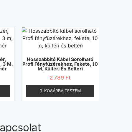
ér,
Hosszabbító Kábel Sorolható
, 3 M,
Profi Fényfüzérekhez, Fekete, 10
hér
M, Kültéri És Beltéri
2 789
Ft
KOSÁRBA TESZEM
apcsolat