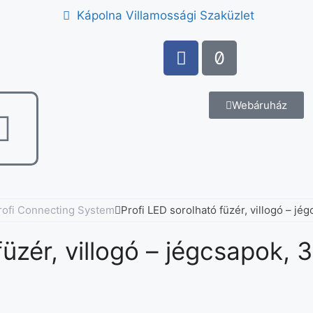
Kápolna Villamossági Szaküzlet
Webáruház
Profi Connecting System
Profi LED sorolható füzér, villogó – jég
üzér, villogó – jégcsapok, 3