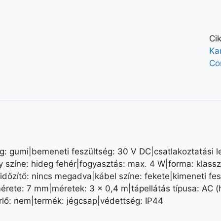
Ci
Kar
Co
 gumi|bemeneti feszültség: 30 V DC|csatlakoztatási le
 színe: hideg fehér|fogyasztás: max. 4 W|forma: klasszik
ri|időzítő: nincs megadva|kábel színe: fekete|kimeneti f
rete: 7 mm|méretek: 3 × 0,4 m|tápellátás típusa: AC (
rlő: nem|termék: jégcsap|védettség: IP44