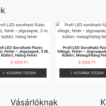
ek
ofi LED Sorolható Füzér,
Profi LED Sorolható Füz
gó, Fehér – Jégcsapok, 3 M,
Villogó, Fehér – Jégcsapok
Kültéri, Hideg Fehér
Kültéri, Meleg/hideg Fe
6 989
Ft
6 989
Ft
KOSÁRBA TESZEM
KOSÁRBA TESZEM
Vásárlóknak
K