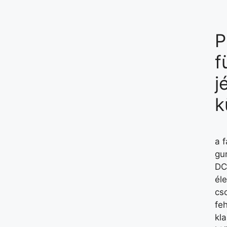
P
f
j
k
a 
gu
DC
él
cs
fe
kla