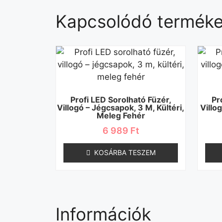
Kapcsolódó termék
Profi LED Sorolható Füzér,
Pr
Villogó – Jégcsapok, 3 M, Kültéri,
Villo
Meleg Fehér
6 989
Ft
KOSÁRBA TESZEM
Információk