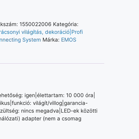
kkszám:
1550022006
Kategória:
ácsonyi világítás, dekoráció|Profi
nnecting System
Márka:
EMOS
hetőség: igen|élettartam: 10 000 óra|
us|funkció: világít/villog|garancia-
eszültség: nincs megadva|LED-ek közötti
hálózati) adapter (nem a csomag