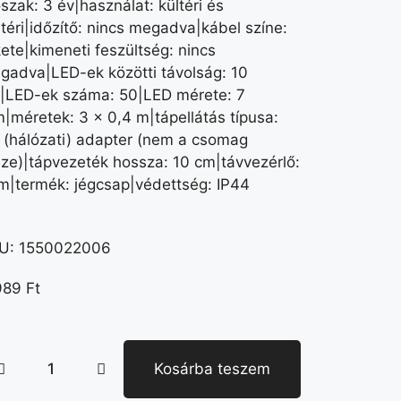
szak: 3 év|használat: kültéri és
ltéri|időzítő: nincs megadva|kábel színe:
kete|kimeneti feszültség: nincs
gadva|LED-ek közötti távolság: 10
|LED-ek száma: 50|LED mérete: 7
|méretek: 3 × 0,4 m|tápellátás típusa:
 (hálózati) adapter (nem a csomag
sze)|tápvezeték hossza: 10 cm|távvezérlő:
m|termék: jégcsap|védettség: IP44
U:
1550022006
989
Ft
Kosárba teszem