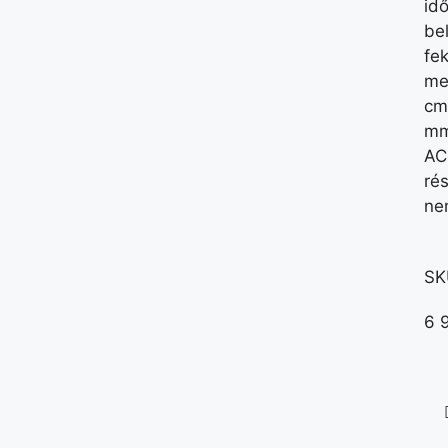
idő
be
fe
me
cm
mm
AC
ré
ne
SK
6 