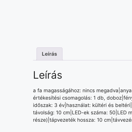
Leírás
Leírás
a fa magasságához: nincs megadva|anyag:
értékesítési csomagolás: 1 db, doboz|fény
időszak: 3 év|használat: kültéri és belté
távolság: 10 cm|LED-ek száma: 50|LED mé
része)|tápvezeték hossza: 10 cm|távvezé