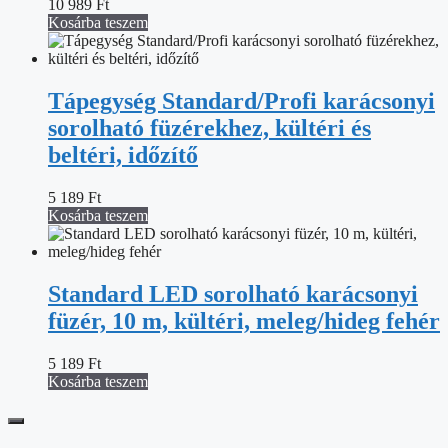
10 989
Ft
Kosárba teszem
Tápegység Standard/Profi karácsonyi
sorolható füzérekhez, kültéri és
beltéri, időzítő
5 189
Ft
Kosárba teszem
Standard LED sorolható karácsonyi
füzér, 10 m, kültéri, meleg/hideg fehér
5 189
Ft
Kosárba teszem