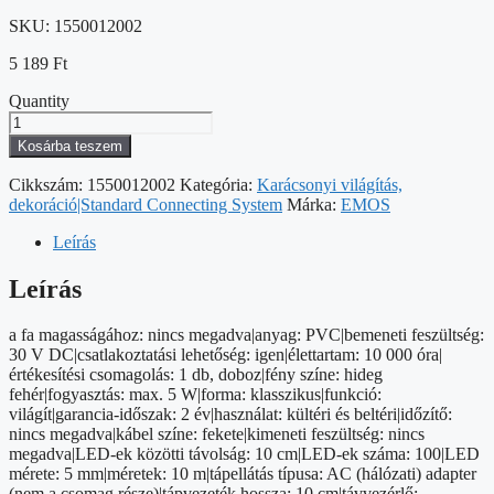
SKU:
1550012002
5 189
Ft
Quantity
Standard
LED
Kosárba teszem
sorolható
karácsonyi
Cikkszám:
1550012002
Kategória:
Karácsonyi világítás,
füzér,
dekoráció|Standard Connecting System
Márka:
EMOS
10
m,
Leírás
kültéri
és
Leírás
beltéri,
hideg
a fa magasságához: nincs megadva|anyag: PVC|bemeneti feszültség:
fehér
30 V DC|csatlakoztatási lehetőség: igen|élettartam: 10 000 óra|
mennyiség
értékesítési csomagolás: 1 db, doboz|fény színe: hideg
fehér|fogyasztás: max. 5 W|forma: klasszikus|funkció:
világít|garancia-időszak: 2 év|használat: kültéri és beltéri|időzítő:
nincs megadva|kábel színe: fekete|kimeneti feszültség: nincs
megadva|LED-ek közötti távolság: 10 cm|LED-ek száma: 100|LED
mérete: 5 mm|méretek: 10 m|tápellátás típusa: AC (hálózati) adapter
(nem a csomag része)|tápvezeték hossza: 10 cm|távvezérlő: