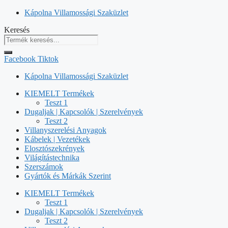
Kilépés
Kápolna Villamossági Szaküzlet
a
Keresés
tartalomba
Facebook
Tiktok
Kápolna Villamossági Szaküzlet
KIEMELT Termékek
Teszt 1
Dugaljak | Kapcsolók | Szerelvények
Teszt 2
Villanyszerelési Anyagok
Kábelek | Vezetékek
Elosztószekrények
Világítástechnika
Szerszámok
Gyártók és Márkák Szerint
KIEMELT Termékek
Teszt 1
Dugaljak | Kapcsolók | Szerelvények
Teszt 2