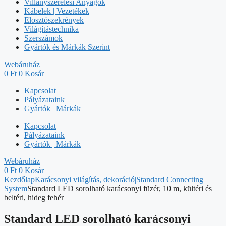
Villanyszerelési Anyagok
Kábelek | Vezetékek
Elosztószekrények
Világítástechnika
Szerszámok
Gyártók és Márkák Szerint
Webáruház
0
Ft
0
Kosár
Kapcsolat
Pályázataink
Gyártók | Márkák
Kapcsolat
Pályázataink
Gyártók | Márkák
Webáruház
0
Ft
0
Kosár
Kezdőlap
Karácsonyi világítás, dekoráció|Standard Connecting
System
Standard LED sorolható karácsonyi füzér, 10 m, kültéri és
beltéri, hideg fehér
Standard LED sorolható karácsonyi