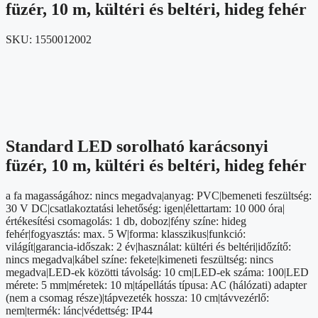
füzér, 10 m, kültéri és beltéri, hideg fehér
SKU:
1550012002
Standard LED sorolható karácsonyi
füzér, 10 m, kültéri és beltéri, hideg fehér
a fa magasságához: nincs megadva|anyag: PVC|bemeneti feszültség:
30 V DC|csatlakoztatási lehetőség: igen|élettartam: 10 000 óra|
értékesítési csomagolás: 1 db, doboz|fény színe: hideg
fehér|fogyasztás: max. 5 W|forma: klasszikus|funkció:
világít|garancia-időszak: 2 év|használat: kültéri és beltéri|időzítő:
nincs megadva|kábel színe: fekete|kimeneti feszültség: nincs
megadva|LED-ek közötti távolság: 10 cm|LED-ek száma: 100|LED
mérete: 5 mm|méretek: 10 m|tápellátás típusa: AC (hálózati) adapter
(nem a csomag része)|tápvezeték hossza: 10 cm|távvezérlő:
nem|termék: lánc|védettség: IP44