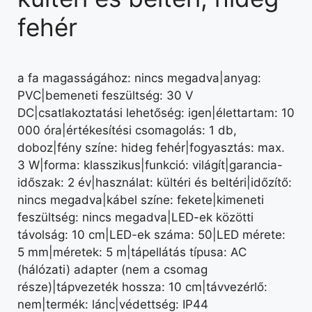
fehér
a fa magasságához: nincs megadva|anyag:
PVC|bemeneti feszültség: 30 V
DC|csatlakoztatási lehetőség: igen|élettartam: 10
000 óra|értékesítési csomagolás: 1 db,
doboz|fény színe: hideg fehér|fogyasztás: max.
3 W|forma: klasszikus|funkció: világít|garancia-
időszak: 2 év|használat: kültéri és beltéri|időzítő:
nincs megadva|kábel színe: fekete|kimeneti
feszültség: nincs megadva|LED-ek közötti
távolság: 10 cm|LED-ek száma: 50|LED mérete:
5 mm|méretek: 5 m|tápellátás típusa: AC
(hálózati) adapter (nem a csomag
része)|tápvezeték hossza: 10 cm|távvezérlő:
nem|termék: lánc|védettség: IP44