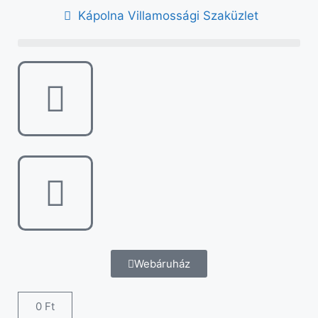
Kápolna Villamossági Szaküzlet
Webáruház
0
Ft