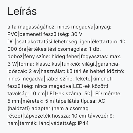
Leírás
a fa magasságához: nincs megadva|anyag:
PVC|bemeneti feszültség: 30 V
DC|csatlakoztatási lehetőség: igen|élettartam: 10
000 óra|értékesítési csomagolás: 1 db,
doboz|fény színe: hideg fehér|fogyasztás: max.
3 W|forma: klasszikus|funkció: világít|garancia-
időszak: 2 év|használat: kültéri és beltéri|időzítő:
nincs megadva|kábel színe: fekete|kimeneti
feszültség: nincs megadva|LED-ek közötti
távolság: 10 cm|LED-ek száma: 50|LED mérete:
5 mm|méretek: 5 m|tápellátás típusa: AC
(hálózati) adapter (nem a csomag
része)|tápvezeték hossza: 10 cm|távvezérlő:
nem|termék: lánc|védettség: IP44