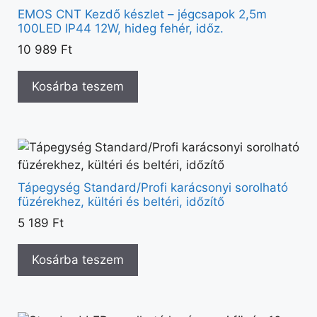
EMOS CNT Kezdő készlet – jégcsapok 2,5m
100LED IP44 12W, hideg fehér, időz.
10 989
Ft
Kosárba teszem
Tápegység Standard/Profi karácsonyi sorolható
füzérekhez, kültéri és beltéri, időzítő
5 189
Ft
Kosárba teszem