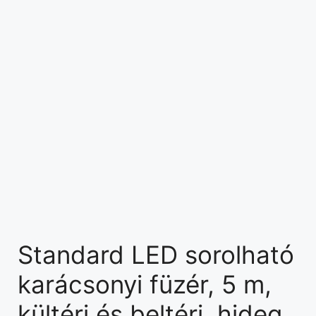
Standard LED sorolható
karácsonyi füzér, 5 m,
kültéri és beltéri, hideg