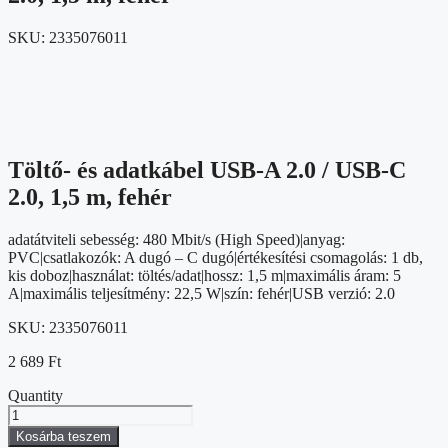
SKU:
2335076011
Töltő- és adatkábel USB-A 2.0 / USB-C
2.0, 1,5 m, fehér
adatátviteli sebesség: 480 Mbit/s (High Speed)|anyag:
PVC|csatlakozók: A dugó – C dugó|értékesítési csomagolás: 1 db,
kis doboz|használat: töltés/adat|hossz: 1,5 m|maximális áram: 5
A|maximális teljesítmény: 22,5 W|szín: fehér|USB verzió: 2.0
SKU:
2335076011
2 689
Ft
Quantity
Töltő-
és
Kosárba teszem