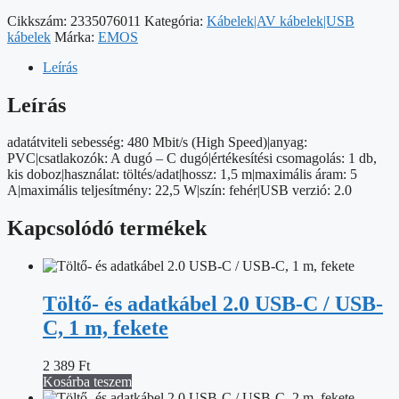
adatkábel
USB-
Cikkszám:
2335076011
Kategória:
Kábelek|AV kábelek|USB
A
kábelek
Márka:
EMOS
2.0
/
Leírás
USB-
C
Leírás
2.0,
1,5
adatátviteli sebesség: 480 Mbit/s (High Speed)|anyag:
m,
PVC|csatlakozók: A dugó – C dugó|értékesítési csomagolás: 1 db,
fehér
kis doboz|használat: töltés/adat|hossz: 1,5 m|maximális áram: 5
mennyiség
A|maximális teljesítmény: 22,5 W|szín: fehér|USB verzió: 2.0
Kapcsolódó termékek
Töltő- és adatkábel 2.0 USB-C / USB-
C, 1 m, fekete
2 389
Ft
Kosárba teszem