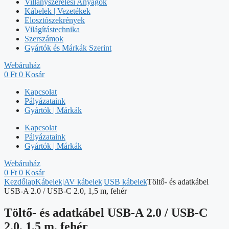
Villanyszerelési Anyagok
Kábelek | Vezetékek
Elosztószekrények
Világítástechnika
Szerszámok
Gyártók és Márkák Szerint
Webáruház
0
Ft
0
Kosár
Kapcsolat
Pályázataink
Gyártók | Márkák
Kapcsolat
Pályázataink
Gyártók | Márkák
Webáruház
0
Ft
0
Kosár
Kezdőlap
Kábelek|AV kábelek|USB kábelek
Töltő- és adatkábel
USB-A 2.0 / USB-C 2.0, 1,5 m, fehér
Töltő- és adatkábel USB-A 2.0 / USB-C
2.0, 1,5 m, fehér