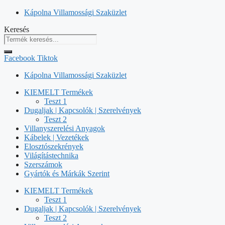
Kilépés
Kápolna Villamossági Szaküzlet
a
Keresés
tartalomba
Facebook
Tiktok
Kápolna Villamossági Szaküzlet
KIEMELT Termékek
Teszt 1
Dugaljak | Kapcsolók | Szerelvények
Teszt 2
Villanyszerelési Anyagok
Kábelek | Vezetékek
Elosztószekrények
Világítástechnika
Szerszámok
Gyártók és Márkák Szerint
KIEMELT Termékek
Teszt 1
Dugaljak | Kapcsolók | Szerelvények
Teszt 2