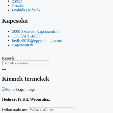
Kosár
Pénztár
Gyártók | Márkák
Kapcsolat
5000 Szolnok, Kápolna utca 5.
+36 (56) 514-523
hedisz2019@egyedilampa.com
Kapcsolati ív
Keresés
Kiemelt termékek
Hédisz2019 Kft. Webáruház
Felhasználó név