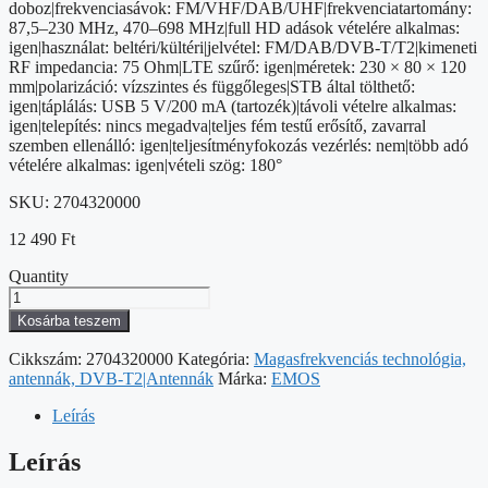
doboz|frekvenciasávok: FM/VHF/DAB/UHF|frekvenciatartomány:
87,5–230 MHz, 470–698 MHz|full HD adások vételére alkalmas:
igen|használat: beltéri/kültéri|jelvétel: FM/DAB/DVB-T/T2|kimeneti
RF impedancia: 75 Ohm|LTE szűrő: igen|méretek: 230 × 80 × 120
mm|polarizáció: vízszintes és függőleges|STB által tölthető:
igen|táplálás: USB 5 V/200 mA (tartozék)|távoli vételre alkalmas:
igen|telepítés: nincs megadva|teljes fém testű erősítő, zavarral
szemben ellenálló: igen|teljesítményfokozás vezérlés: nem|több adó
vételére alkalmas: igen|vételi szög: 180°
SKU:
2704320000
12 490
Ft
Quantity
Univerzális
antenna
Kosárba teszem
VILLAGE
CAMP–
Cikkszám:
2704320000
Kategória:
Magasfrekvenciás technológia,
V400,
antennák, DVB-T2|Antennák
Márka:
EMOS
DVB-
T2,
Leírás
FM,
DAB,
Leírás
LTE/4G/5G