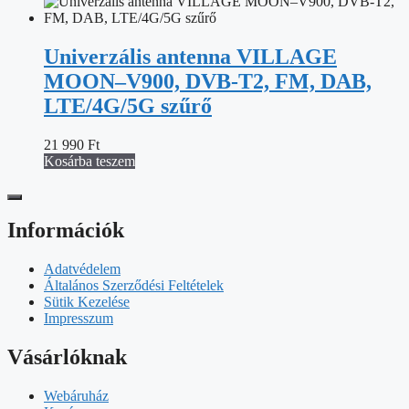
Univerzális antenna VILLAGE
MOON–V900, DVB-T2, FM, DAB,
LTE/4G/5G szűrő
21 990
Ft
Kosárba teszem
Információk
Adatvédelem
Általános Szerződési Feltételek
Sütik Kezelése
Impresszum
Vásárlóknak
Webáruház