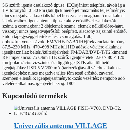
szűrő
5G szűrő: igen|a csatlakozó típusa: IEC|ajánlott telepítési távolság a
mennyiség
TV-toronytól: 0–80 km (falu)|a kimenő jel maximális teljesítménye:
nincs megadva|a koaxiális kábel hossza a csomagban: 5 m|alkalmas
lakókocsihoz: igen|antenna típusa: aktív erősítővel|csatlakozók
száma a csomagban: 2 db|elemek száma: elemek nélkül|előre-hátra
viszony: nincs megadva|erősítő: beépített, alacsony zajszintű erősítő,
külön tápegységgel|értékesítési csomagolás: 1 db,
doboz|frekvenciasávok: FM/VHF/DAB/UHF|frekvenciatartomány:
87,5–230 MHz, 470–698 MHz|full HD adások vételére alkalmas:
igen|használat: beltéri/kültéri|jelvétel: FM/DAB/DVB-T/T2|kimeneti
RF impedancia: 75 Ohm|LTE szűrő: igen|méretek: 230 × 80 × 120
mm|polarizáció: vízszintes és függőleges|STB által tölthető:
igen|táplálás: USB 5 V/200 mA (tartozék)|távoli vételre alkalmas:
igen|telepítés: nincs megadva|teljes fém testű erősítő, zavarral
szemben ellenálló: igen|teljesítményfokozás vezérlés: nem|több adó
vételére alkalmas: igen|vételi szög: 180°
Kapcsolódó termékek
Univerzális antenna VILLAGE