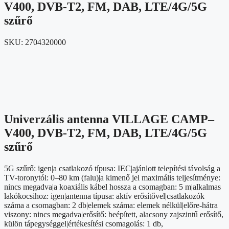
V400, DVB-T2, FM, DAB, LTE/4G/5G
szűrő
SKU:
2704320000
Univerzális antenna VILLAGE CAMP–
V400, DVB-T2, FM, DAB, LTE/4G/5G
szűrő
5G szűrő: igen|a csatlakozó típusa: IEC|ajánlott telepítési távolság a
TV-toronytól: 0–80 km (falu)|a kimenő jel maximális teljesítménye:
nincs megadva|a koaxiális kábel hossza a csomagban: 5 m|alkalmas
lakókocsihoz: igen|antenna típusa: aktív erősítővel|csatlakozók
száma a csomagban: 2 db|elemek száma: elemek nélkül|előre-hátra
viszony: nincs megadva|erősítő: beépített, alacsony zajszintű erősítő,
külön tápegységgel|értékesítési csomagolás: 1 db,