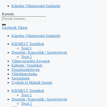
Kilépés
Kápolna Villamossági Szaküzlet
a
Keresés
tartalomba
Facebook
Tiktok
Kápolna Villamossági Szaküzlet
KIEMELT Termékek
Teszt 1
Dugaljak | Kapcsolók | Szerelvények
Teszt 2
Villanyszerelési Anyagok
Kábelek | Vezetékek
Elosztószekrények
Világítástechnika
Szerszámok
Gyártók és Márkák Szerint
KIEMELT Termékek
Teszt 1
Dugaljak | Kapcsolók | Szerelvények
Teszt 2