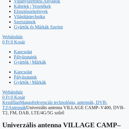
Villanyszerelési Anyagok
Kábelek | Vezetékek
Elosztószekrények
Világítástechnika
Szerszámok
Gyártók és Márkák Szerint
Webáruház
0
Ft
0
Kosár
Kapcsolat
Pályázataink
Gyártók | Márkák
Kapcsolat
Pályázataink
Gyártók | Márkák
Webáruház
0
Ft
0
Kosár
Kezdőlap
Magasfrekvenciás technológia, antennák, DVB-
T2|Antennák
Univerzális antenna VILLAGE CAMP–V400, DVB-
T2, FM, DAB, LTE/4G/5G szűrő
Univerzális antenna VILLAGE CAMP–