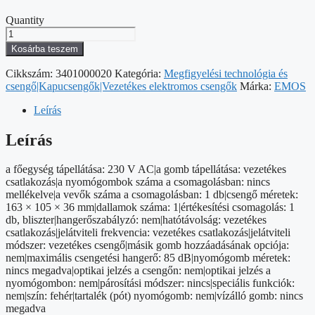
Quantity
Vezetékes
csengő
Kosárba teszem
P57002
mennyiség
Cikkszám:
3401000020
Kategória:
Megfigyelési technológia és
csengő|Kapucsengők|Vezetékes elektromos csengők
Márka:
EMOS
Leírás
Leírás
a főegység tápellátása: 230 V AC|a gomb tápellátása: vezetékes
csatlakozás|a nyomógombok száma a csomagolásban: nincs
mellékelve|a vevők száma a csomagolásban: 1 db|csengő méretek:
163 × 105 × 36 mm|dallamok száma: 1|értékesítési csomagolás: 1
db, bliszter|hangerőszabályzó: nem|hatótávolság: vezetékes
csatlakozás|jelátviteli frekvencia: vezetékes csatlakozás|jelátviteli
módszer: vezetékes csengő|másik gomb hozzáadásának opciója:
nem|maximális csengetési hangerő: 85 dB|nyomógomb méretek:
nincs megadva|optikai jelzés a csengőn: nem|optikai jelzés a
nyomógombon: nem|párosítási módszer: nincs|speciális funkciók:
nem|szín: fehér|tartalék (pót) nyomógomb: nem|vízálló gomb: nincs
megadva