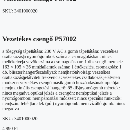
SKU:
3401000020
Vezetékes csengő P57002
a főegység tápellátása: 230 V AC|a gomb tápellátása: vezetékes
csatlakozás|a nyomógombok száma a csomagolásban: nincs
mellékelve|a vevők száma a csomagolásban: 1 db|csengő méretek:
163 × 105 × 36 mm|dallamok száma: 1|értékesítési csomagolás: 1
db, bliszter|hangerőszabályzó: nem|hatótávolság: vezetékes
csatlakozás|jelátviteli frekvencia: vezetékes csatlakozás|jelátviteli
módszer: vezetékes csengő|másik gomb hozzáadásának opciója:
nem|maximális csengetési hangerő: 85 dB|nyomógomb méretek:
nincs megadva|optikai jelzés a csengőn: nem|optikai jelzés a
nyomógombon: nem|párosítási módszer: nincs|speciális funkciók:
nem|szín: fehér|tartalék (pót) nyomógomb: nem|vízálló gomb: nincs
megadva
SKU:
3401000020
4 990
Ft