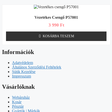
Vezetékes Csengő P57001
3 990
Ft
KOSÁRBA TESZEM
Információk
Adatvédelem
Általános Szerződési Feltételek
Sütik Kezelése
Impresszum
Vásárlóknak
Webáruház
Kosár
Pénztár
Gyártók | Márkák