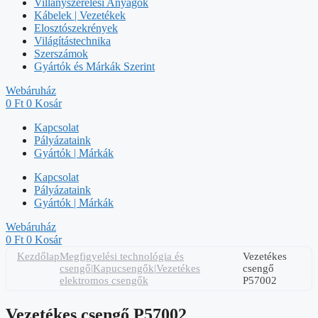
Villanyszerelési Anyagok
Kábelek | Vezetékek
Elosztószekrények
Világítástechnika
Szerszámok
Gyártók és Márkák Szerint
Webáruház
0
Ft
0
Kosár
Kapcsolat
Pályázataink
Gyártók | Márkák
Kapcsolat
Pályázataink
Gyártók | Márkák
Webáruház
0
Ft
0
Kosár
Kezdőlap
Megfigyelési technológia és
Vezetékes
csengő|Kapucsengők|Vezetékes
csengő
elektromos csengők
P57002
Vezetékes csengő P57002