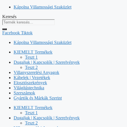
Kilépés
Kápolna Villamossági Szaküzlet
a
Keresés
tartalomba
Facebook
Tiktok
Kápolna Villamossági Szaküzlet
KIEMELT Termékek
Teszt 1
Dugaljak | Kapcsolók | Szerelvények
Teszt 2
Villanyszerelési Anyagok
Kábelek | Vezetékek
Elosztószekrények
Világítástechnika
Szerszámok
Gyártók és Márkák Szerint
KIEMELT Termékek
Teszt 1
Dugaljak | Kapcsolók | Szerelvények
Teszt 2