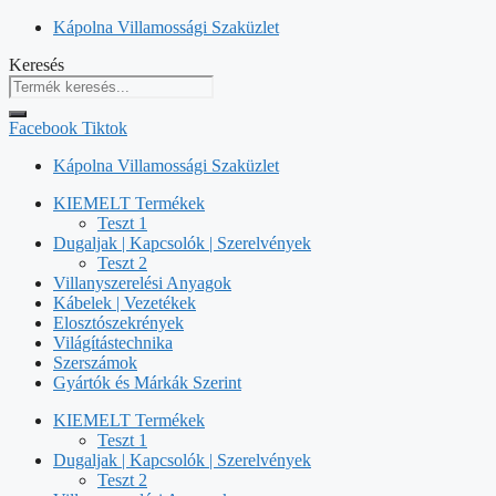
Kilépés
Kápolna Villamossági Szaküzlet
a
Keresés
tartalomba
Facebook
Tiktok
Kápolna Villamossági Szaküzlet
KIEMELT Termékek
Teszt 1
Dugaljak | Kapcsolók | Szerelvények
Teszt 2
Villanyszerelési Anyagok
Kábelek | Vezetékek
Elosztószekrények
Világítástechnika
Szerszámok
Gyártók és Márkák Szerint
KIEMELT Termékek
Teszt 1
Dugaljak | Kapcsolók | Szerelvények
Teszt 2