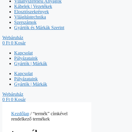
Villanyszerelési Anyagok
Kábelek | Vezetékek
Elosztószekrények
Világítástechnika
Szerszámok
Gyártók és Márkák Szerint
Webáruház
0
Ft
0
Kosár
Kapcsolat
Pályázataink
Gyártók | Márkák
Kapcsolat
Pályázataink
Gyártók | Márkák
Webáruház
0
Ft
0
Kosár
Kezdőlap
/ “termék” címkével
rendelkező termékek