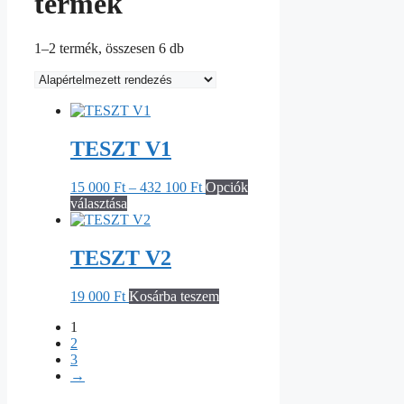
termék
1–2 termék, összesen 6 db
TESZT V1
Ártartomány:
15 000
Ft
–
432 100
Ft
Opciók
Ennek
15
választása
a
000 Ft
terméknek
-
több
432
TESZT V2
variációja
100 Ft
van.
19 000
Ft
Kosárba teszem
A
változatok
1
a
2
termékoldalon
3
választhatók
→
ki