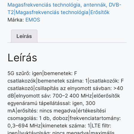
Magasfrekvenciás technológia, antennák, DVB-
T2|Magasfrekvenciás technológia|Erősítők
Márka:
EMOS
Leírás
Leírás
5G szűrő: igen|bemenetek: F
csatlakozók|bemenetek száma: 1|csatlakozók: F
csatlakozó|csillapítás az elnyomott sávban: >40
dB|elnyomott sáv: 700–2 400 MHz|előerősítők
egyenáramú tápellátással: igen, 300
mA|erősítés: nincs megadva|értékesítési
csomagolás: 1 db, doboz|frekvenciatartomány:
0,3–694 MHz|kimenetek száma: 1|LTE filtr:
igen|lyuktávolság: nincs megadva|maximális