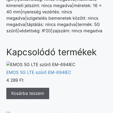
kimeneti jelszint: nincs megadva|méretek: 16 ×
40 mm|nyereség vezérlés: nincs
megadva|szigetelés bemenetek között: nincs
megadva|táplálás: nincs megadva|termék: 5G
szűrő|védettség: IP20|zajszám: nincs megadva
Kapcsolódó termékek
EMOS 5G LTE szűrő EM-694IEC
4 289
Ft
Kosárba teszem