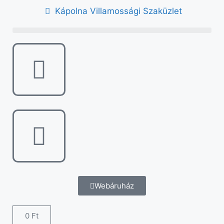
Kápolna Villamossági Szaküzlet
Webáruház
0
Ft