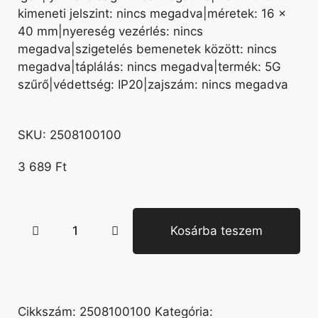
kimeneti jelszint: nincs megadva|méretek: 16 ×
40 mm|nyereség vezérlés: nincs
megadva|szigetelés bemenetek között: nincs
megadva|táplálás: nincs megadva|termék: 5G
szűrő|védettség: IP20|zajszám: nincs megadva
SKU:
2508100100
3 689
Ft
Kosárba teszem
Cikkszám:
2508100100
Kategória: