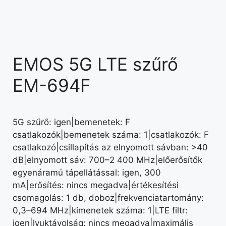
EMOS 5G LTE szűrő
EM-694F
5G szűrő: igen|bemenetek: F
csatlakozók|bemenetek száma: 1|csatlakozók: F
csatlakozó|csillapítás az elnyomott sávban: >40
dB|elnyomott sáv: 700–2 400 MHz|előerősítők
egyenáramú tápellátással: igen, 300
mA|erősítés: nincs megadva|értékesítési
csomagolás: 1 db, doboz|frekvenciatartomány:
0,3–694 MHz|kimenetek száma: 1|LTE filtr:
igen|lyuktávolság: nincs megadva|maximális