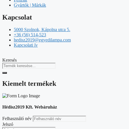
Gyártók | Márkák
Kapcsolat
5000 Szolnok, Kápolna utca 5.
+36 (56) 514-523
hedisz2019@egyedilampa.com
Kapcsolati ív
Keresés
Kiemelt termékek
Hédisz2019 Kft. Webáruház
Felhasználó név
Jelszó