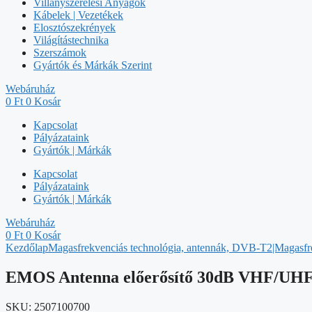
Villanyszerelési Anyagok
Kábelek | Vezetékek
Elosztószekrények
Világítástechnika
Szerszámok
Gyártók és Márkák Szerint
Webáruház
0
Ft
0
Kosár
Kapcsolat
Pályázataink
Gyártók | Márkák
Kapcsolat
Pályázataink
Gyártók | Márkák
Webáruház
0
Ft
0
Kosár
Kezdőlap
Magasfrekvenciás technológia, antennák, DVB-T2|Magasfre
EMOS Antenna előerősítő 30dB VHF/UH
SKU:
2507100700