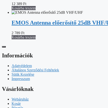
12 389
Ft
Kosárba teszem
EMOS Antenna előerősítő 25dB VHF
2 789
Ft
Kosárba teszem
Információk
Adatvédelem
Általános Szerződési Feltételek
Sütik Kezelése
Impresszum
Vásárlóknak
Webáruház
Kosár
Pénztár