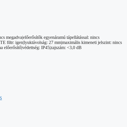
ncs megadva|előerősítők egyenáramú tápellátással: nincs
iltr: igen|lyuktávolság: 27 mm|maximális kimeneti jelszint: nincs
 előerősítő|védettség: IP45|zajszám: <3,0 dB
S