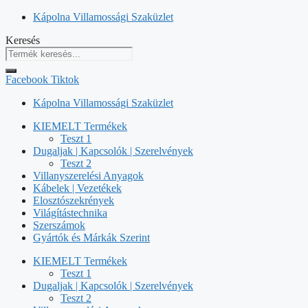
Kilépés
Kápolna Villamossági Szaküzlet
a
Keresés
tartalomba
Facebook
Tiktok
Kápolna Villamossági Szaküzlet
KIEMELT Termékek
Teszt 1
Dugaljak | Kapcsolók | Szerelvények
Teszt 2
Villanyszerelési Anyagok
Kábelek | Vezetékek
Elosztószekrények
Világítástechnika
Szerszámok
Gyártók és Márkák Szerint
KIEMELT Termékek
Teszt 1
Dugaljak | Kapcsolók | Szerelvények
Teszt 2