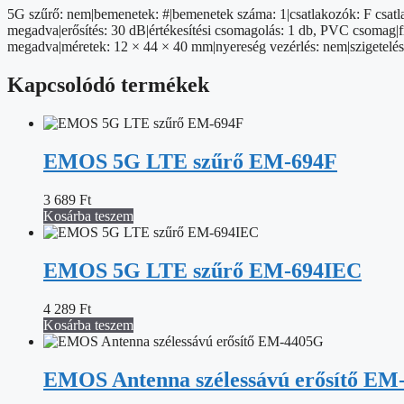
5G szűrő: nem|bemenetek: #|bemenetek száma: 1|csatlakozók: F csatla
megadva|erősítés: 30 dB|értékesítési csomagolás: 1 db, PVC csomag|
megadva|méretek: 12 × 44 × 40 mm|nyereség vezérlés: nem|szigetelés
Kapcsolódó termékek
EMOS 5G LTE szűrő EM-694F
3 689
Ft
Kosárba teszem
EMOS 5G LTE szűrő EM-694IEC
4 289
Ft
Kosárba teszem
EMOS Antenna szélessávú erősítő EM