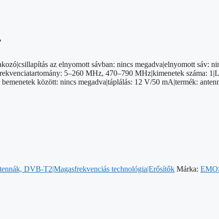
F
kozó|csillapítás az elnyomott sávban: nincs megadva|elnyomott sáv: ni
frekvenciatartomány: 5–260 MHz, 470–790 MHz|kimenetek száma: 1|LTE f
 bemenetek között: nincs megadva|táplálás: 12 V/50 mA|termék: antenna
ntennák, DVB-T2|Magasfrekvenciás technológia|Erősítők
Márka:
EMO