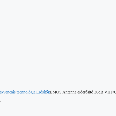
kvenciás technológia|Erősítők
EMOS Antenna előerősítő 30dB VHF
F