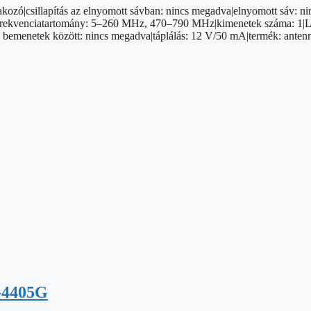
kozó|csillapítás az elnyomott sávban: nincs megadva|elnyomott sáv: ni
frekvenciatartomány: 5–260 MHz, 470–790 MHz|kimenetek száma: 1|LTE f
 bemenetek között: nincs megadva|táplálás: 12 V/50 mA|termék: antenna
-4405G