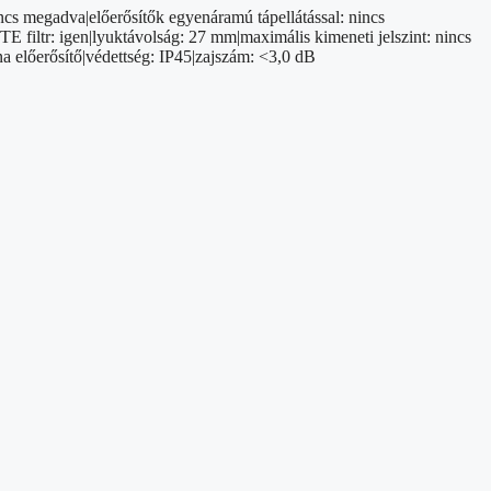
ncs megadva|előerősítők egyenáramú tápellátással: nincs
iltr: igen|lyuktávolság: 27 mm|maximális kimeneti jelszint: nincs
 előerősítő|védettség: IP45|zajszám: <3,0 dB