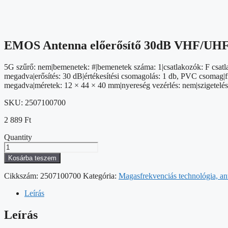
EMOS Antenna előerősítő 30dB VHF/UH
5G szűrő: nem|bemenetek: #|bemenetek száma: 1|csatlakozók: F csatla
megadva|erősítés: 30 dB|értékesítési csomagolás: 1 db, PVC csomag|
megadva|méretek: 12 × 44 × 40 mm|nyereség vezérlés: nem|szigetelés
SKU:
2507100700
2 889
Ft
Quantity
EMOS
Antenna
Kosárba teszem
előerősítő
30dB
Cikkszám:
2507100700
Kategória:
Magasfrekvenciás technológia, a
VHF/UHF
mennyiség
Leírás
Leírás