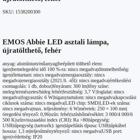
SKU:
1538200300
EMOS Abbie LED asztali lámpa,
újratölthető, fehér
anyag: alumínium/műanyag|beépített tölthető elem:
igen|bemelegedési idő 100 %-ra: nincs megadva|dimmelhetőség:
igen|élettartam: nincs megadva|energiaosztály: nincs
megadva|energiaosztály (2021.9. -től): nincs megadva|értékesítési
csomagolás: 1 db, doboz|fényáram: 300 lm|fény színe:
meleg/természetes/hideg fehér|feszültség: 3,7 V|foglalat: nincs
megadva|fogyasztás: 6 W|higanytartalom: nincs megadva|kapcsolási
ciklusok száma: nincs megadva|LED chip: SMD|LED-ek száma:
nincs megadva|max. teljesítmény: 6 W|méretek: 250 × 100 mm|
öregedési tényező: 0,96|szín: fehér|színhőmérséklet: 3 000/4 000/6
500 K|színvisszaadási index (CRI): Ra >80|tápegység:
USB|tápegység (tartozék): igen|tápellátás típusa: USB|tápkábel
hossza: 1,3 m|teljesítménytényező: nincs megadva|USB port:
igen|védettség: IP20