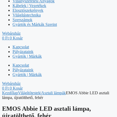
Villanyszerelési Anyagok
Kábelek | Vezetékek
Elosztószekrények
Világítástechnika
Szerszámok
Gyártók és Márkák Szerint
Webáruház
0
Ft
0
Kosár
Kapcsolat
Pályázataink
Gyártók | Márkák
Kapcsolat
Pályázataink
Gyártók | Márkák
Webáruház
0
Ft
0
Kosár
Kezdőlap
Világítótestek|Asztali lámpák
EMOS Abbie LED asztali
lámpa, újratölthető, fehér
EMOS Abbie LED asztali lámpa,
újratölthető, fehér