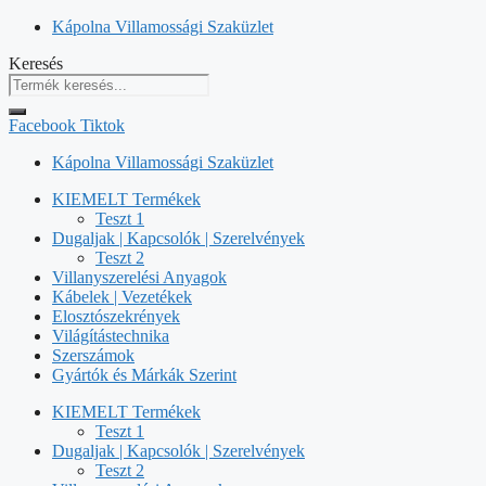
Kilépés
Kápolna Villamossági Szaküzlet
a
Keresés
tartalomba
Facebook
Tiktok
Kápolna Villamossági Szaküzlet
KIEMELT Termékek
Teszt 1
Dugaljak | Kapcsolók | Szerelvények
Teszt 2
Villanyszerelési Anyagok
Kábelek | Vezetékek
Elosztószekrények
Világítástechnika
Szerszámok
Gyártók és Márkák Szerint
KIEMELT Termékek
Teszt 1
Dugaljak | Kapcsolók | Szerelvények
Teszt 2