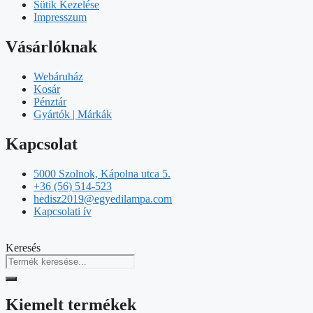
Sütik Kezelése
Impresszum
Vásárlóknak
Webáruház
Kosár
Pénztár
Gyártók | Márkák
Kapcsolat
5000 Szolnok, Kápolna utca 5.
+36 (56) 514-523
hedisz2019@egyedilampa.com
Kapcsolati ív
Keresés
Kiemelt termékek