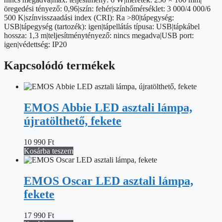
öregedési tényező: 0,96|szín: fehér|színhőmérséklet: 3 000/4 000/6
500 K|színvisszaadási index (CRI): Ra >80|tápegység:
USB|tápegység (tartozék): igen|tápellátás típusa: USB|tápkábel
hossza: 1,3 m|teljesítménytényező: nincs megadva|USB port:
igen|védettség: IP20
Kapcsolódó termékek
EMOS Abbie LED asztali lámpa,
újratölthető, fekete
10 990
Ft
Kosárba teszem
EMOS Oscar LED asztali lámpa,
fekete
17 990
Ft