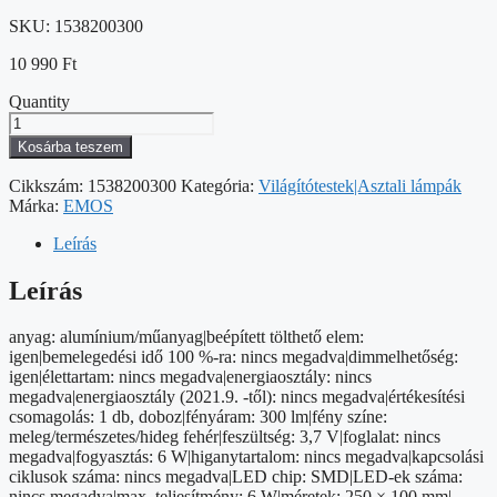
SKU:
1538200300
10 990
Ft
Quantity
EMOS
Abbie
Kosárba teszem
LED
asztali
Cikkszám:
1538200300
Kategória:
Világítótestek|Asztali lámpák
lámpa,
Márka:
EMOS
újratölthető,
fehér
Leírás
mennyiség
Leírás
anyag: alumínium/műanyag|beépített tölthető elem:
igen|bemelegedési idő 100 %-ra: nincs megadva|dimmelhetőség:
igen|élettartam: nincs megadva|energiaosztály: nincs
megadva|energiaosztály (2021.9. -től): nincs megadva|értékesítési
csomagolás: 1 db, doboz|fényáram: 300 lm|fény színe:
meleg/természetes/hideg fehér|feszültség: 3,7 V|foglalat: nincs
megadva|fogyasztás: 6 W|higanytartalom: nincs megadva|kapcsolási
ciklusok száma: nincs megadva|LED chip: SMD|LED-ek száma:
nincs megadva|max. teljesítmény: 6 W|méretek: 250 × 100 mm|