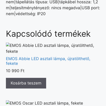
nem|tápellátás típusa: USB|tápkábel hossza: 1,2
m|teljesítménytényező: nincs megadva|USB port:
nem|védettség: IP20
Kapcsolódó termékek
EMOS Abbie LED asztali lámpa, újratölthető,
fekete
10 990
Ft
Kosárba teszem