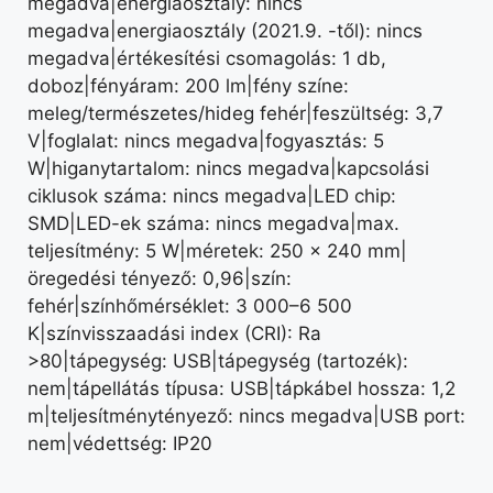
megadva|energiaosztály: nincs
megadva|energiaosztály (2021.9. -től): nincs
megadva|értékesítési csomagolás: 1 db,
doboz|fényáram: 200 lm|fény színe:
meleg/természetes/hideg fehér|feszültség: 3,7
V|foglalat: nincs megadva|fogyasztás: 5
W|higanytartalom: nincs megadva|kapcsolási
ciklusok száma: nincs megadva|LED chip:
SMD|LED-ek száma: nincs megadva|max.
teljesítmény: 5 W|méretek: 250 × 240 mm|
öregedési tényező: 0,96|szín:
fehér|színhőmérséklet: 3 000–6 500
K|színvisszaadási index (CRI): Ra
>80|tápegység: USB|tápegység (tartozék):
nem|tápellátás típusa: USB|tápkábel hossza: 1,2
m|teljesítménytényező: nincs megadva|USB port:
nem|védettség: IP20