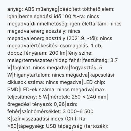
anyag: ABS műanyag|beépített tölthető elem:
igen|bemelegedési idő 100 %-ra: nincs
megadva|dimmelhetőség: igen|élettartam: nincs
megadva|energiaosztály: nincs
megadva|energiaosztály (2021.9. -től): nincs
megadva|értékesítési csomagolás: 1 db,
doboz|fényáram: 200 lm|fény színe:
meleg/természetes/hideg fehér|feszültség: 3,7
V|foglalat: nincs megadva|fogyasztás: 5
W|higanytartalom: nincs megadva|kapcsolási
ciklusok száma: nincs megadva|LED chip:
SMD|LED-ek száma: nincs megadva|max.
teljesítmény: 5 W|méretek: 250 × 240 mm|
öregedési tényező: 0,96|szín:
fehér|színhőmérséklet: 3 000–6 500
K|színvisszaadási index (CRI): Ra
>80|tápegység: USB|tápegység (tartozék):