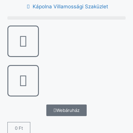
Kápolna Villamossági Szaküzlet
Webáruház
0
Ft