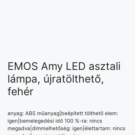
EMOS Amy LED asztali
lámpa, újratölthető,
fehér
anyag: ABS műanyag|beépített tölthető elem:
igen|bemelegedési idő 100 %-ra: nincs
megadva|dimmelhetőség: igen|élettartam: nincs