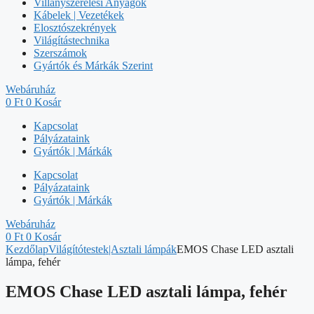
Villanyszerelési Anyagok
Kábelek | Vezetékek
Elosztószekrények
Világítástechnika
Szerszámok
Gyártók és Márkák Szerint
Webáruház
0
Ft
0
Kosár
Kapcsolat
Pályázataink
Gyártók | Márkák
Kapcsolat
Pályázataink
Gyártók | Márkák
Webáruház
0
Ft
0
Kosár
Kezdőlap
Világítótestek|Asztali lámpák
EMOS Chase LED asztali
lámpa, fehér
EMOS Chase LED asztali lámpa, fehér