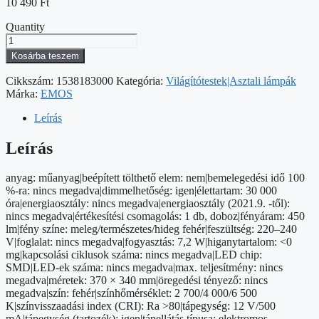
10 490
Ft
Quantity
EMOS
Chase
Kosárba teszem
LED
asztali
Cikkszám:
1538183000
Kategória:
Világítótestek|Asztali lámpák
lámpa,
Márka:
EMOS
fehér
mennyiség
Leírás
Leírás
anyag: műanyag|beépített tölthető elem: nem|bemelegedési idő 100
%-ra: nincs megadva|dimmelhetőség: igen|élettartam: 30 000
óra|energiaosztály: nincs megadva|energiaosztály (2021.9. -től):
nincs megadva|értékesítési csomagolás: 1 db, doboz|fényáram: 450
lm|fény színe: meleg/természetes/hideg fehér|feszültség: 220–240
V|foglalat: nincs megadva|fogyasztás: 7,2 W|higanytartalom: <0
mg|kapcsolási ciklusok száma: nincs megadva|LED chip:
SMD|LED-ek száma: nincs megadva|max. teljesítmény: nincs
megadva|méretek: 370 × 340 mm|öregedési tényező: nincs
megadva|szín: fehér|színhőmérséklet: 2 700/4 000/6 500
K|színvisszaadási index (CRI): Ra >80|tápegység: 12 V/500
mA|tápegység (tartozék): igen|tápellátás típusa: elektromos