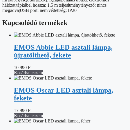
hálózat|tápkábel hossza: 1,5 m|teljesítménytényező: nincs
megadva|USB port: nem|védettség: IP20
Kapcsolódó termékek
EMOS Abbie LED asztali lámpa,
újratölthető, fekete
10 990
Ft
Kosárba teszem
EMOS Oscar LED asztali lámpa,
fekete
17 990
Ft
Kosárba teszem