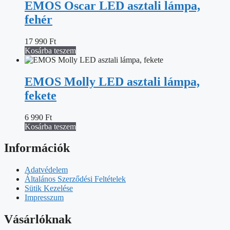
EMOS Oscar LED asztali lámpa,
fehér
17 990
Ft
Kosárba teszem
EMOS Molly LED asztali lámpa,
fekete
6 990
Ft
Kosárba teszem
Információk
Adatvédelem
Általános Szerződési Feltételek
Sütik Kezelése
Impresszum
Vásárlóknak