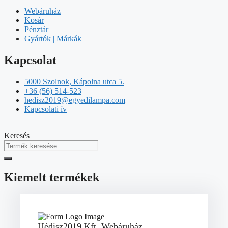
Webáruház
Kosár
Pénztár
Gyártók | Márkák
Kapcsolat
5000 Szolnok, Kápolna utca 5.
+36 (56) 514-523
hedisz2019@egyedilampa.com
Kapcsolati ív
Keresés
Kiemelt termékek
Hédisz2019 Kft. Webáruház