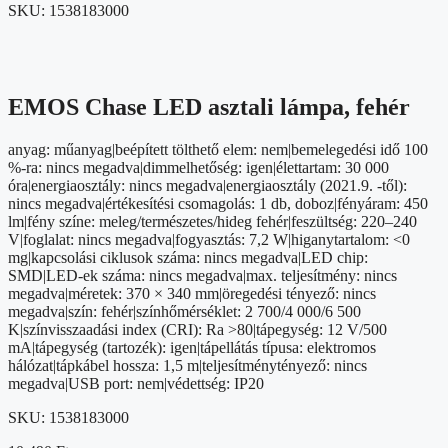
SKU:
1538183000
EMOS Chase LED asztali lámpa, fehér
anyag: műanyag|beépített tölthető elem: nem|bemelegedési idő 100
%-ra: nincs megadva|dimmelhetőség: igen|élettartam: 30 000
óra|energiaosztály: nincs megadva|energiaosztály (2021.9. -től):
nincs megadva|értékesítési csomagolás: 1 db, doboz|fényáram: 450
lm|fény színe: meleg/természetes/hideg fehér|feszültség: 220–240
V|foglalat: nincs megadva|fogyasztás: 7,2 W|higanytartalom: <0
mg|kapcsolási ciklusok száma: nincs megadva|LED chip:
SMD|LED-ek száma: nincs megadva|max. teljesítmény: nincs
megadva|méretek: 370 × 340 mm|öregedési tényező: nincs
megadva|szín: fehér|színhőmérséklet: 2 700/4 000/6 500
K|színvisszaadási index (CRI): Ra >80|tápegység: 12 V/500
mA|tápegység (tartozék): igen|tápellátás típusa: elektromos
hálózat|tápkábel hossza: 1,5 m|teljesítménytényező: nincs
megadva|USB port: nem|védettség: IP20
SKU:
1538183000