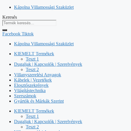
Kilépés
Kápolna Villamossági Szaküzlet
a
Keresés
tartalomba
Facebook
Tiktok
Kápolna Villamossági Szaküzlet
KIEMELT Termékek
Teszt 1
Dugaljak | Kapcsolók | Szerelvények
Teszt 2
Villanyszerelési Anyagok
Kábelek | Vezetékek
Elosztószekrények
Világítástechnika
Szerszámok
Gyártók és Márkák Szerint
KIEMELT Termékek
Teszt 1
Dugaljak | Kapcsolók | Szerelvények
Teszt 2