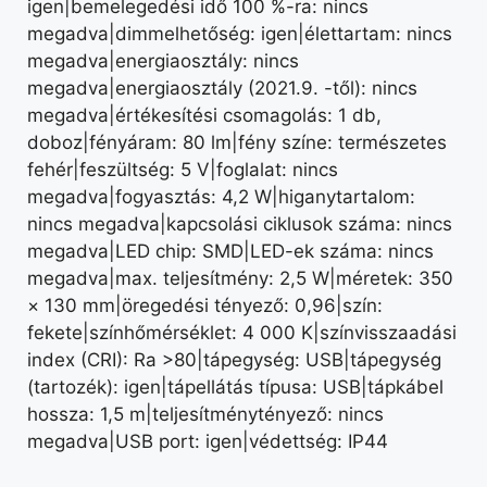
igen|bemelegedési idő 100 %-ra: nincs
megadva|dimmelhetőség: igen|élettartam: nincs
megadva|energiaosztály: nincs
megadva|energiaosztály (2021.9. -től): nincs
megadva|értékesítési csomagolás: 1 db,
doboz|fényáram: 80 lm|fény színe: természetes
fehér|feszültség: 5 V|foglalat: nincs
megadva|fogyasztás: 4,2 W|higanytartalom:
nincs megadva|kapcsolási ciklusok száma: nincs
megadva|LED chip: SMD|LED-ek száma: nincs
megadva|max. teljesítmény: 2,5 W|méretek: 350
× 130 mm|öregedési tényező: 0,96|szín:
fekete|színhőmérséklet: 4 000 K|színvisszaadási
index (CRI): Ra >80|tápegység: USB|tápegység
(tartozék): igen|tápellátás típusa: USB|tápkábel
hossza: 1,5 m|teljesítménytényező: nincs
megadva|USB port: igen|védettség: IP44