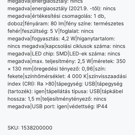
megadva|energiaosztály: nincs
megadva|energiaosztály (2021.9. -től): nincs
megadva|értékesítési csomagolás: 1 db,
doboz|fényáram: 80 lm|fény színe: természetes
fehér|feszültség: 5 V|foglalat: nincs
megadva|fogyasztás: 4,2 W|higanytartalom:
nincs megadva|kapcsolási ciklusok száma: nincs
megadva|LED chip: SMD|LED-ek száma: nincs
megadva|max. teljesítmény: 2,5 W|méretek: 350
× 130 mm|öregedési tényező: 0,96|szín:
fekete|színhőmérséklet: 4 000 K|színvisszaadási
index (CRI): Ra >80|tápegység: USB|tápegység
(tartozék): igen|tápellátás típusa: USB|tápkábel
hossza: 1,5 m|teljesítménytényező: nincs
megadva|USB port: igen|védettség: IP44
SKU:
1538200000