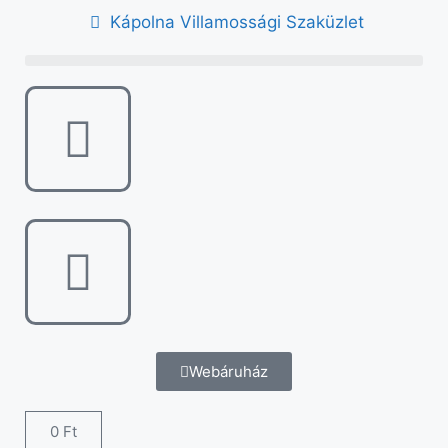
Kápolna Villamossági Szaküzlet
Webáruház
0
Ft