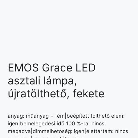
EMOS Grace LED
asztali lámpa,
újratölthető, fekete
anyag: műanyag + fém|beépített tölthető elem:
igen|bemelegedési idő 100 %-ra: nincs
megadva|dimmelhetőség: igen|élettartam: nincs