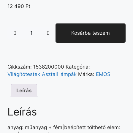
12 490
Ft
Kosárba teszem
Cikkszám:
1538200000
Kategória:
Világítótestek|Asztali lámpák
Márka:
EMOS
Leírás
Leírás
anyag: műanyag + fém|beépített tölthető elem: