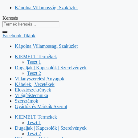
Kilépés
Kápolna Villamossági Szaküzlet
a
Keresés
tartalomba
Facebook
Tiktok
Kápolna Villamossági Szaküzlet
KIEMELT Termékek
Teszt 1
Dugaljak | Kapcsolók | Szerelvények
Teszt 2
Villanyszerelési Anyagok
Kábelek | Vezetékek
Elosztószekrények
Világítástechnika
Szerszámok
Gyártók és Márkák Szerint
KIEMELT Termékek
Teszt 1
Dugaljak | Kapcsolók | Szerelvények
Teszt 2