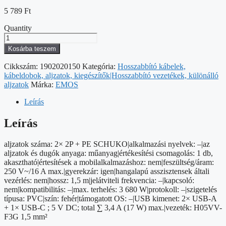
5 789
Ft
Quantity
EMOS
HOSSZABBÍTÓ
Kosárba teszem
2ALJ.+2×USB
A+1×USB
Cikkszám:
1902020150
Kategória:
Hosszabbító kábelek,
C,
kábeldobok, aljzatok, kiegészítők|Hosszabbító vezetékek, különálló
1,5M
aljzatok
Márka:
EMOS
mennyiség
Leírás
Leírás
aljzatok száma: 2× 2P + PE SCHUKO|alkalmazási nyelvek: –|az
aljzatok és dugók anyaga: műanyag|értékesítési csomagolás: 1 db,
akasztható|értesítések a mobilalkalmazáshoz: nem|feszültség/áram:
250 V~/16 A max.|gyerekzár: igen|hangalapú asszisztensek általi
vezérlés: nem|hossz: 1,5 m|jelátviteli frekvencia: –|kapcsoló:
nem|kompatibilitás: –|max. terhelés: 3 680 W|protokoll: –|szigetelés
típusa: PVC|szín: fehér|támogatott OS: –|USB kimenet: 2× USB-A
+ 1× USB-C ; 5 V DC; total ∑ 3,4 A (17 W) max.|vezeték: H05VV-
F3G 1,5 mm²