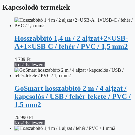
Kapcsolódó termékek
Hosszabbító 1,4 m / 2 aljzat+2×USB-
A+1×USB-C / fehér / PVC / 1,5 mm2
4 789
Ft
Kosárba teszem
GoSmart hosszabbító 2 m / 4 aljzat /
kapcsolós / USB / fehér-fekete / PVC /
1,5 mm2
26 990
Ft
Kosárba teszem