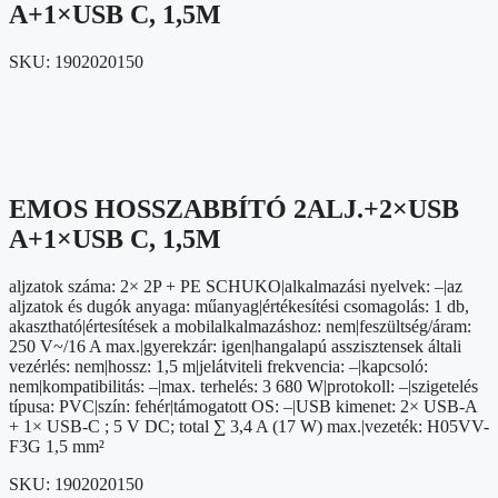
A+1×USB C, 1,5M
SKU:
1902020150
EMOS HOSSZABBÍTÓ 2ALJ.+2×USB
A+1×USB C, 1,5M
aljzatok száma: 2× 2P + PE SCHUKO|alkalmazási nyelvek: –|az
aljzatok és dugók anyaga: műanyag|értékesítési csomagolás: 1 db,
akasztható|értesítések a mobilalkalmazáshoz: nem|feszültség/áram:
250 V~/16 A max.|gyerekzár: igen|hangalapú asszisztensek általi
vezérlés: nem|hossz: 1,5 m|jelátviteli frekvencia: –|kapcsoló:
nem|kompatibilitás: –|max. terhelés: 3 680 W|protokoll: –|szigetelés
típusa: PVC|szín: fehér|támogatott OS: –|USB kimenet: 2× USB-A
+ 1× USB-C ; 5 V DC; total ∑ 3,4 A (17 W) max.|vezeték: H05VV-
F3G 1,5 mm²
SKU:
1902020150