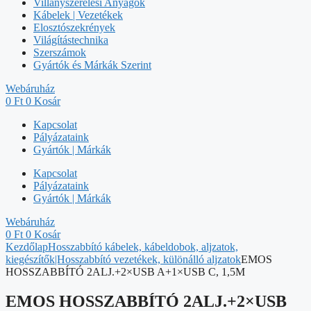
Villanyszerelési Anyagok
Kábelek | Vezetékek
Elosztószekrények
Világítástechnika
Szerszámok
Gyártók és Márkák Szerint
Webáruház
0
Ft
0
Kosár
Kapcsolat
Pályázataink
Gyártók | Márkák
Kapcsolat
Pályázataink
Gyártók | Márkák
Webáruház
0
Ft
0
Kosár
Kezdőlap
Hosszabbító kábelek, kábeldobok, aljzatok,
kiegészítők|Hosszabbító vezetékek, különálló aljzatok
EMOS
HOSSZABBÍTÓ 2ALJ.+2×USB A+1×USB C, 1,5M
EMOS HOSSZABBÍTÓ 2ALJ.+2×USB