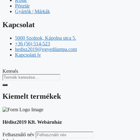
Kosár
Pénztár
Gyártók | Márkák
Kapcsolat
5000 Szolnok, Kápolna utca 5.
+36 (56) 514-523
hedisz2019@egyedilampa.com
Kapcsolati ív
Keresés
Kiemelt termékek
Hédisz2019 Kft. Webáruház
Felhasználó név