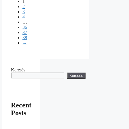
1
2
3
4
…
36
37
38
→
Keresés
Keresés
Recent
Posts