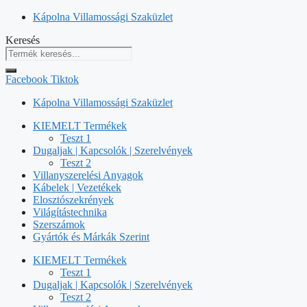
Kilépés
Kápolna Villamossági Szaküzlet
a
Keresés
tartalomba
Facebook
Tiktok
Kápolna Villamossági Szaküzlet
KIEMELT Termékek
Teszt 1
Dugaljak | Kapcsolók | Szerelvények
Teszt 2
Villanyszerelési Anyagok
Kábelek | Vezetékek
Elosztószekrények
Világítástechnika
Szerszámok
Gyártók és Márkák Szerint
KIEMELT Termékek
Teszt 1
Dugaljak | Kapcsolók | Szerelvények
Teszt 2