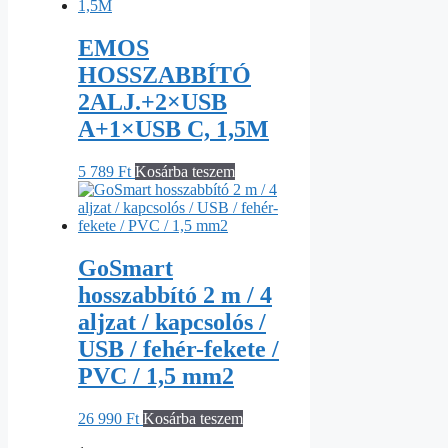
EMOS
HOSSZABBÍTÓ
2ALJ.+2×USB
A+1×USB C, 1,5M
5 789
Ft
Kosárba teszem
GoSmart
hosszabbító 2 m / 4
aljzat / kapcsolós /
USB / fehér-fekete /
PVC / 1,5 mm2
26 990
Ft
Kosárba teszem