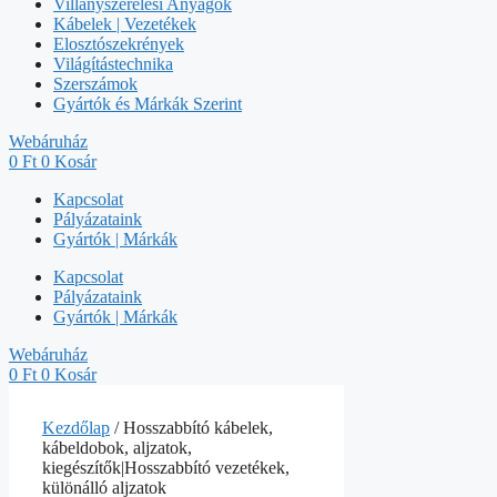
Villanyszerelési Anyagok
Kábelek | Vezetékek
Elosztószekrények
Világítástechnika
Szerszámok
Gyártók és Márkák Szerint
Webáruház
0
Ft
0
Kosár
Kapcsolat
Pályázataink
Gyártók | Márkák
Kapcsolat
Pályázataink
Gyártók | Márkák
Webáruház
0
Ft
0
Kosár
Kezdőlap
/ Hosszabbító kábelek,
kábeldobok, aljzatok,
kiegészítők|Hosszabbító vezetékek,
különálló aljzatok