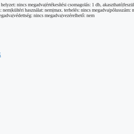
elyzet: nincs megadva|értékesítési csomagolás: 1 db, akasztható|feszül
 nem|kültéri használat: nem|max. terhelés: nincs megadva|pólusszám: ni
megadva|védettség: nincs megadva|vezérelhető: nem
z