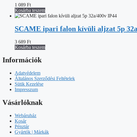
1 089
Ft
Kosárba teszem
SCAME ipari falon kívüli aljzat 5p 32
3 689
Ft
Kosárba teszem
Információk
Adatvédelem
Általános Szerződési Feltételek
Sütik Kezelése
Impresszum
Vásárlóknak
Webáruház
Kosár
Pénztár
Gyártók | Márkák