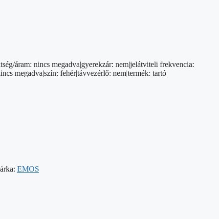
tség/áram: nincs megadva|gyerekzár: nem|jelátviteli frekvencia:
ncs megadva|szín: fehér|távvezérlő: nem|termék: tartó
árka:
EMOS