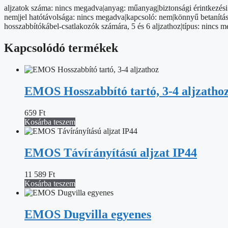
aljzatok száma: nincs megadva|anyag: műanyag|biztonsági érintkezési h
nem|jel hatótávolsága: nincs megadva|kapcsoló: nem|könnyű betanítás:
hosszabbítókábel-csatlakozók számára, 5 és 6 aljzathoz|típus: nincs 
Kapcsolódó termékek
EMOS Hosszabbító tartó, 3-4 aljzatho
659
Ft
Kosárba teszem
EMOS Távírányítású aljzat IP44
11 589
Ft
Kosárba teszem
EMOS Dugvilla egyenes