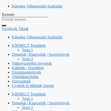
Kilépés
Kápolna Villamossági Szaküzlet
a
Keresés
tartalomba
Facebook
Tiktok
Kápolna Villamossági Szaküzlet
KIEMELT Termékek
Teszt 1
Dugaljak | Kapcsolók | Szerelvények
Teszt 2
Villanyszerelési Anyagok
Kábelek | Vezetékek
Elosztószekrények
Világítástechnika
Szerszámok
Gyártók és Márkák Szerint
KIEMELT Termékek
Teszt 1
Dugaljak | Kapcsolók | Szerelvények
Teszt 2