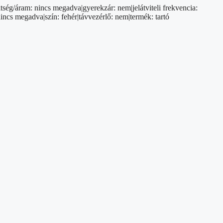
tség/áram: nincs megadva|gyerekzár: nem|jelátviteli frekvencia:
ncs megadva|szín: fehér|távvezérlő: nem|termék: tartó