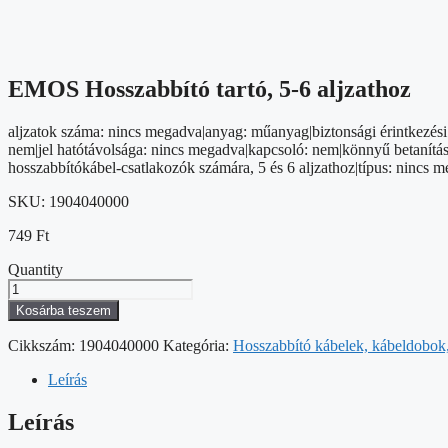
EMOS Hosszabbító tartó, 5-6 aljzathoz
aljzatok száma: nincs megadva|anyag: műanyag|biztonsági érintkezési h
nem|jel hatótávolsága: nincs megadva|kapcsoló: nem|könnyű betanítás:
hosszabbítókábel-csatlakozók számára, 5 és 6 aljzathoz|típus: nincs 
SKU:
1904040000
749
Ft
Quantity
EMOS
Hosszabbító
Kosárba teszem
tartó,
5-
Cikkszám:
1904040000
Kategória:
Hosszabbító kábelek, kábeldobok
6
aljzathoz
Leírás
mennyiség
Leírás