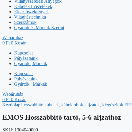
Villanyszerelési Anyagok
Kábelek | Vezetékek
Elosztószekrények
Világítástechnika
Szerszámok
Gyártók és Márkák Szerint
Webáruház
0
Ft
0
Kosár
Kapcsolat
Pályázataink
Gyártók | Márkák
Kapcsolat
Pályázataink
Gyártók | Márkák
Webáruház
0
Ft
0
Kosár
Kezdőlap
Hosszabbító kábelek, kábeldobok, aljzatok, kiegészítők
EMOS Hosszabbító tartó, 5-6 aljzathoz
SKU:
1904040000