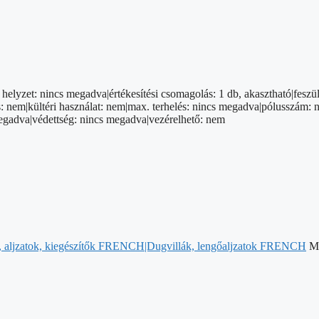
elyzet: nincs megadva|értékesítési csomagolás: 1 db, akasztható|feszül
 nem|kültéri használat: nem|max. terhelés: nincs megadva|pólusszám: ni
megadva|védettség: nincs megadva|vezérelhető: nem
, aljzatok, kiegészítők FRENCH|Dugvillák, lengőaljzatok FRENCH
M