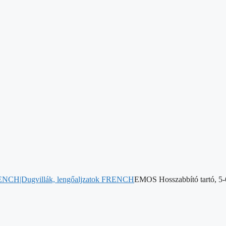
 FRENCH|Dugvillák, lengőaljzatok FRENCH
EMOS Hosszabbító tartó, 5-6