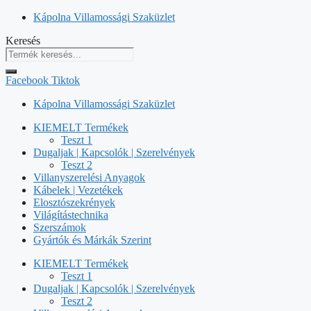
Kilépés
Kápolna Villamossági Szaküzlet
a
Keresés
tartalomba
Facebook
Tiktok
Kápolna Villamossági Szaküzlet
KIEMELT Termékek
Teszt 1
Dugaljak | Kapcsolók | Szerelvények
Teszt 2
Villanyszerelési Anyagok
Kábelek | Vezetékek
Elosztószekrények
Világítástechnika
Szerszámok
Gyártók és Márkák Szerint
KIEMELT Termékek
Teszt 1
Dugaljak | Kapcsolók | Szerelvények
Teszt 2