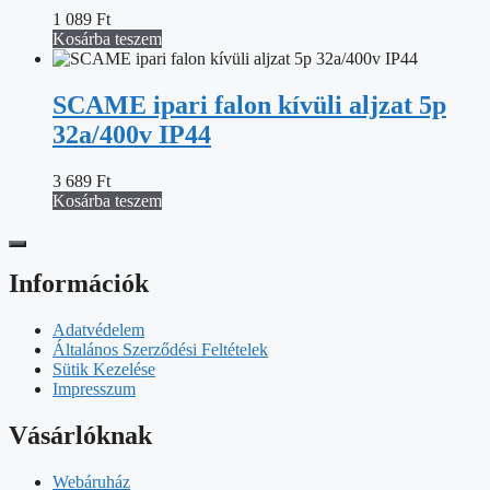
1 089
Ft
Kosárba teszem
SCAME ipari falon kívüli aljzat 5p
32a/400v IP44
3 689
Ft
Kosárba teszem
Információk
Adatvédelem
Általános Szerződési Feltételek
Sütik Kezelése
Impresszum
Vásárlóknak
Webáruház