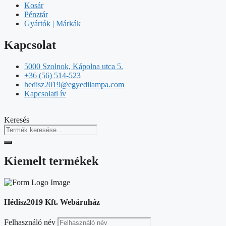
Kosár
Pénztár
Gyártók | Márkák
Kapcsolat
5000 Szolnok, Kápolna utca 5.
+36 (56) 514-523
hedisz2019@egyedilampa.com
Kapcsolati ív
Keresés
Kiemelt termékek
Hédisz2019 Kft. Webáruház
Felhasználó név