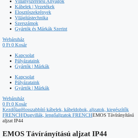
Villanyszerelési Anyagok
Kábelek | Vezetékek
Elosztószekrények
Világítástechnika
Szerszámok
Gyártók és Márkák Szerint
Webáruház
0
Ft
0
Kosár
Kapcsolat
Pályázataink
Gyártók | Márkák
Kapcsolat
Pályázataink
Gyártók | Márkák
Webáruház
0
Ft
0
Kosár
Kezdőlap
Hosszabbító kábelek, kábeldobok, aljzatok, kiegészítők
FRENCH|Dugvillák, lengőaljzatok FRENCH
EMOS Távírányítású
aljzat IP44
EMOS Távírányítású aljzat IP44