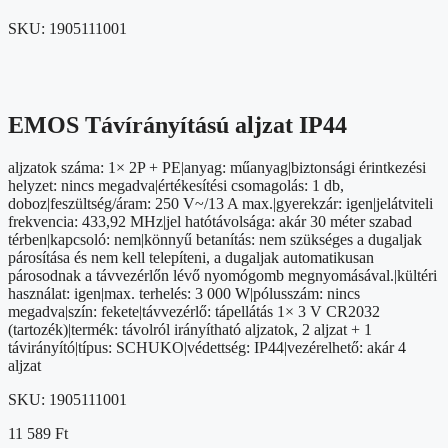
SKU:
1905111001
EMOS Távírányítású aljzat IP44
aljzatok száma: 1× 2P + PE|anyag: műanyag|biztonsági érintkezési
helyzet: nincs megadva|értékesítési csomagolás: 1 db,
doboz|feszültség/áram: 250 V~/13 A max.|gyerekzár: igen|jelátviteli
frekvencia: 433,92 MHz|jel hatótávolsága: akár 30 méter szabad
térben|kapcsoló: nem|könnyű betanítás: nem szükséges a dugaljak
párosítása és nem kell telepíteni, a dugaljak automatikusan
párosodnak a távvezérlőn lévő nyomógomb megnyomásával.|kültéri
használat: igen|max. terhelés: 3 000 W|pólusszám: nincs
megadva|szín: fekete|távvezérlő: tápellátás 1× 3 V CR2032
(tartozék)|termék: távolról irányítható aljzatok, 2 aljzat + 1
távirányító|típus: SCHUKO|védettség: IP44|vezérelhető: akár 4
aljzat
SKU:
1905111001
11 589
Ft