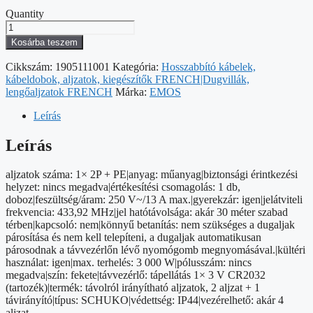
Quantity
EMOS
Távírányítású
Kosárba teszem
aljzat
IP44
Cikkszám:
1905111001
Kategória:
Hosszabbító kábelek,
mennyiség
kábeldobok, aljzatok, kiegészítők FRENCH|Dugvillák,
lengőaljzatok FRENCH
Márka:
EMOS
Leírás
Leírás
aljzatok száma: 1× 2P + PE|anyag: műanyag|biztonsági érintkezési
helyzet: nincs megadva|értékesítési csomagolás: 1 db,
doboz|feszültség/áram: 250 V~/13 A max.|gyerekzár: igen|jelátviteli
frekvencia: 433,92 MHz|jel hatótávolsága: akár 30 méter szabad
térben|kapcsoló: nem|könnyű betanítás: nem szükséges a dugaljak
párosítása és nem kell telepíteni, a dugaljak automatikusan
párosodnak a távvezérlőn lévő nyomógomb megnyomásával.|kültéri
használat: igen|max. terhelés: 3 000 W|pólusszám: nincs
megadva|szín: fekete|távvezérlő: tápellátás 1× 3 V CR2032
(tartozék)|termék: távolról irányítható aljzatok, 2 aljzat + 1
távirányító|típus: SCHUKO|védettség: IP44|vezérelhető: akár 4
aljzat