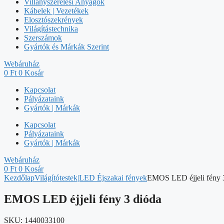
Villanyszerelési Anyagok
Kábelek | Vezetékek
Elosztószekrények
Világítástechnika
Szerszámok
Gyártók és Márkák Szerint
Webáruház
0
Ft
0
Kosár
Kapcsolat
Pályázataink
Gyártók | Márkák
Kapcsolat
Pályázataink
Gyártók | Márkák
Webáruház
0
Ft
0
Kosár
Kezdőlap
Világítótestek|LED Éjszakai fények
EMOS LED éjjeli fény 
EMOS LED éjjeli fény 3 dióda
SKU:
1440033100