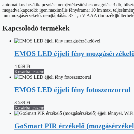
automatikus be-/kikapcsolás: nem|értékesítési csomagolás: 3 db, blisz
megadva|kapcsoló: igen|maximális fényárama: 10 lm|max. teljesítmén
mm|mozgásérzékelő: nem|táplálás: 3× 1,5 V AAA (tartozék)|túlterhel
Kapcsolódó termékek
EMOS LED éjjeli fény mozgásérzékelő
4 089
Ft
Kosárba teszem
EMOS LED éjjeli fény fotoszenzorral
8 589
Ft
Kosárba teszem
GoSmart PIR érzékelő (mozgásérzékelő)