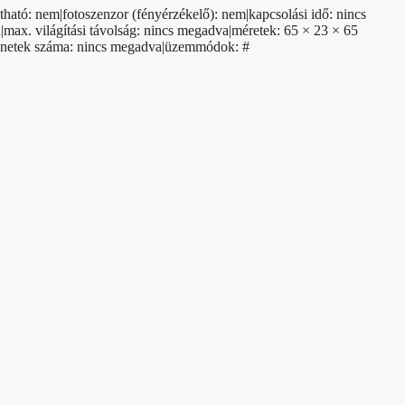
tható: nem|fotoszenzor (fényérzékelő): nem|kapcsolási idő: nincs
max. világítási távolság: nincs megadva|méretek: 65 × 23 × 65
imenetek száma: nincs megadva|üzemmódok: #