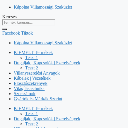
Kilépés
Kápolna Villamossági Szaküzlet
a
Keresés
tartalomba
Facebook
Tiktok
Kápolna Villamossági Szaküzlet
KIEMELT Termékek
Teszt 1
Dugaljak | Kapcsolók | Szerelvények
Teszt 2
Villanyszerelési Anyagok
Kábelek | Vezetékek
Elosztószekrények
Világítástechnika
Szerszámok
Gyártók és Márkák Szerint
KIEMELT Termékek
Teszt 1
Dugaljak | Kapcsolók | Szerelvények
Teszt 2