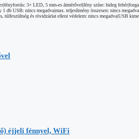
ter|fényforrás: 3× LED, 5 mm-es átmérővel|fény színe: hideg fehér|forga
y 1 db USB: nincs megadva|max. teljesítmény összesen: nincs megadva|
és, túlfeszültség és rövidzárlat elleni védelem: nincs megadva|USB k
vel
 éjjeli fénnyel, WiFi