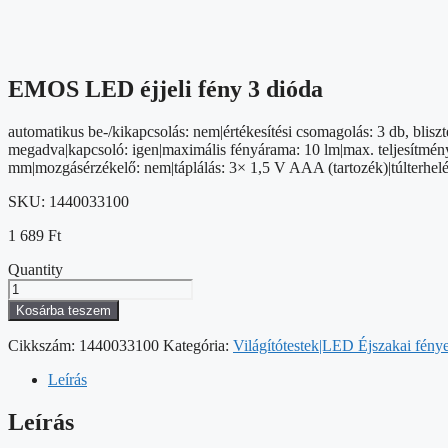
EMOS LED éjjeli fény 3 dióda
automatikus be-/kikapcsolás: nem|értékesítési csomagolás: 3 db, blisz
megadva|kapcsoló: igen|maximális fényárama: 10 lm|max. teljesítmén
mm|mozgásérzékelő: nem|táplálás: 3× 1,5 V AAA (tartozék)|túlterhel
SKU:
1440033100
1 689
Ft
Quantity
EMOS
LED
Kosárba teszem
éjjeli
fény
Cikkszám:
1440033100
Kategória:
Világítótestek|LED Éjszakai fény
3
dióda
Leírás
mennyiség
Leírás