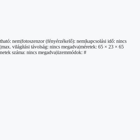
tható: nem|fotoszenzor (fényérzékelő): nem|kapcsolási idő: nincs
max. világítási távolság: nincs megadva|méretek: 65 × 23 × 65
imenetek száma: nincs megadva|üzemmódok: #