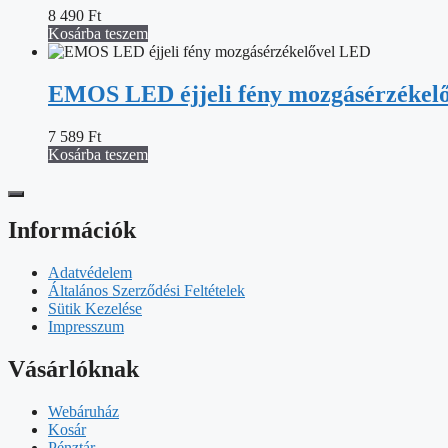
8 490
Ft
Kosárba teszem
EMOS LED éjjeli fény mozgásérzékel
7 589
Ft
Kosárba teszem
Információk
Adatvédelem
Általános Szerződési Feltételek
Sütik Kezelése
Impresszum
Vásárlóknak
Webáruház
Kosár
Pénztár