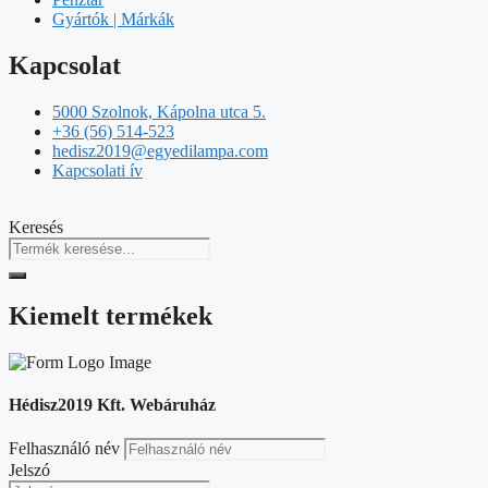
Gyártók | Márkák
Kapcsolat
5000 Szolnok, Kápolna utca 5.
+36 (56) 514-523
hedisz2019@egyedilampa.com
Kapcsolati ív
Keresés
Kiemelt termékek
Hédisz2019 Kft. Webáruház
Felhasználó név
Jelszó