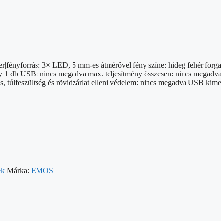
ter|fényforrás: 3× LED, 5 mm-es átmérővel|fény színe: hideg fehér|forga
y 1 db USB: nincs megadva|max. teljesítmény összesen: nincs megadva|
és, túlfeszültség és rövidzárlat elleni védelem: nincs megadva|USB k
ek
Márka:
EMOS