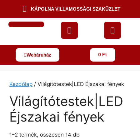
KÁPOLNA VILLAMOSSÁGI SZAKÜZLET
DUGALJAK | KAPCSOLÓK | SZERELVÉNYEK
VILLANYSZERELÉSI ANYAGOK
KÁBELEK | VEZETÉKEK
GYÁRTÓK ÉS MÁRKÁK SZERINT
0
Ft
Webáruház
Kezdőlap
/ Világítótestek|LED Éjszakai fények
Világítótestek|LED
Éjszakai fények
1–2 termék, összesen 14 db