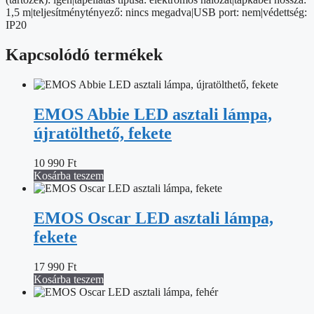
1,5 m|teljesítménytényező: nincs megadva|USB port: nem|védettség:
IP20
Kapcsolódó termékek
EMOS Abbie LED asztali lámpa,
újratölthető, fekete
10 990
Ft
Kosárba teszem
EMOS Oscar LED asztali lámpa,
fekete
17 990
Ft
Kosárba teszem