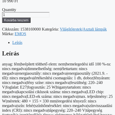
10 990
Ft
Quantity
EMOS
Lucas
Kosárba teszem
asztali
lámpa
Cikkszám:
1538169000
Kategória:
Világítótestek|Asztali lámpák
E27
Márka:
EMOS
IP20
mennyiség
Leírás
Leírás
anyag: fém|beépített tölthető elem: nem|bemelegedési idő 100 %-ra:
nincs megadva|dimmelhetőség: nem|élettartam: nincs
megadva|energiaosztály: nincs megadva|energiaosztály (2021.9. -
től): nincs megadva|értékesítési csomagolás: 1 db, doboz|fényáram:
nincs megadva|fény színe: nincs megadva|feszültség: 220–240
V|foglalat: E27|fogyasztás: 25 W|higanytartalom: nincs
megadva|kapcsolási ciklusok száma: nincs megadva|LED chip:
nincs megadva|LED-ek száma: nincs megadva|max. teljesítmény: 25
W|méretek: 480 × 155 × 330 mm|öregedési tényező: nincs
megadva|szín: fehér|színhőmérséklet: nincs megadva|színvisszaadási
index (CRI): nincs megadva|tápegység: 220–240 V|tápegység
(tartozék): igen|tápellátás típusa: elektromos hálózat|tápkábel hossza: