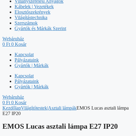
Villanyszerelési Anyagok
Kábelek | Vezetékek
Elosztószekrények
Világítástechnika
Szerszámok
Gyártók és Márkák Szerint
Webáruház
0
Ft
0
Kosár
Kapcsolat
Pályázataink
Gyártók | Márkák
Kapcsolat
Pályázataink
Gyártók | Márkák
Webáruház
0
Ft
0
Kosár
Kezdőlap
Világítótestek|Asztali lámpák
EMOS Lucas asztali lámpa
E27 IP20
EMOS Lucas asztali lámpa E27 IP20