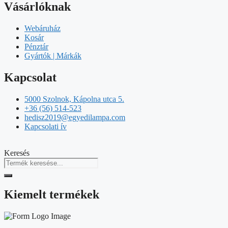
Vásárlóknak
Webáruház
Kosár
Pénztár
Gyártók | Márkák
Kapcsolat
5000 Szolnok, Kápolna utca 5.
+36 (56) 514-523
hedisz2019@egyedilampa.com
Kapcsolati ív
Keresés
Kiemelt termékek