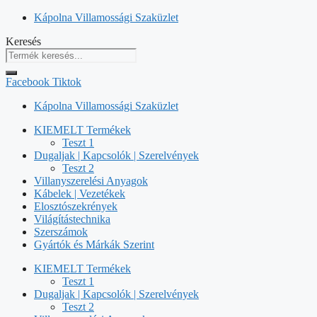
Kilépés
Kápolna Villamossági Szaküzlet
a
Keresés
tartalomba
Facebook
Tiktok
Kápolna Villamossági Szaküzlet
KIEMELT Termékek
Teszt 1
Dugaljak | Kapcsolók | Szerelvények
Teszt 2
Villanyszerelési Anyagok
Kábelek | Vezetékek
Elosztószekrények
Világítástechnika
Szerszámok
Gyártók és Márkák Szerint
KIEMELT Termékek
Teszt 1
Dugaljak | Kapcsolók | Szerelvények
Teszt 2