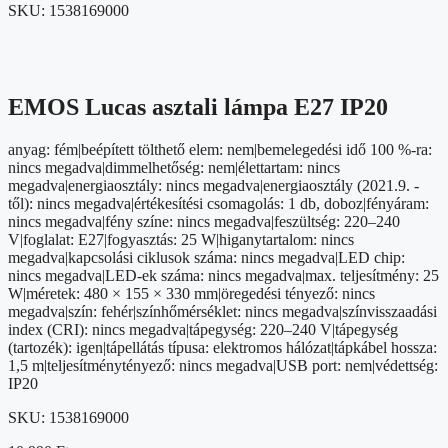
SKU:
1538169000
EMOS Lucas asztali lámpa E27 IP20
anyag: fém|beépített tölthető elem: nem|bemelegedési idő 100 %-ra:
nincs megadva|dimmelhetőség: nem|élettartam: nincs
megadva|energiaosztály: nincs megadva|energiaosztály (2021.9. -
től): nincs megadva|értékesítési csomagolás: 1 db, doboz|fényáram:
nincs megadva|fény színe: nincs megadva|feszültség: 220–240
V|foglalat: E27|fogyasztás: 25 W|higanytartalom: nincs
megadva|kapcsolási ciklusok száma: nincs megadva|LED chip:
nincs megadva|LED-ek száma: nincs megadva|max. teljesítmény: 25
W|méretek: 480 × 155 × 330 mm|öregedési tényező: nincs
megadva|szín: fehér|színhőmérséklet: nincs megadva|színvisszaadási
index (CRI): nincs megadva|tápegység: 220–240 V|tápegység
(tartozék): igen|tápellátás típusa: elektromos hálózat|tápkábel hossza:
1,5 m|teljesítménytényező: nincs megadva|USB port: nem|védettség:
IP20
SKU:
1538169000