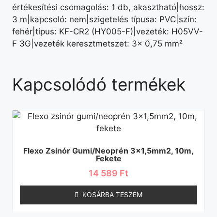
értékesítési csomagolás: 1 db, akasztható|hossz:
3 m|kapcsoló: nem|szigetelés típusa: PVC|szín:
fehér|típus: KF-CR2 (HY005-F)|vezeték: H05VV-
F 3G|vezeték keresztmetszet: 3× 0,75 mm²
Kapcsolódó termékek
Flexo Zsinór Gumi/neoprén 3×1,5mm2, 10m,
Fekete
14 589
Ft
KOSÁRBA TESZEM