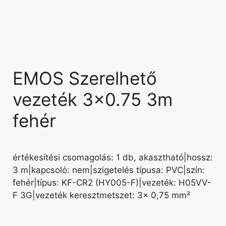
EMOS Szerelhető
vezeték 3×0.75 3m
fehér
értékesítési csomagolás: 1 db, akasztható|hossz:
3 m|kapcsoló: nem|szigetelés típusa: PVC|szín:
fehér|típus: KF-CR2 (HY005-F)|vezeték: H05VV-
F 3G|vezeték keresztmetszet: 3× 0,75 mm²