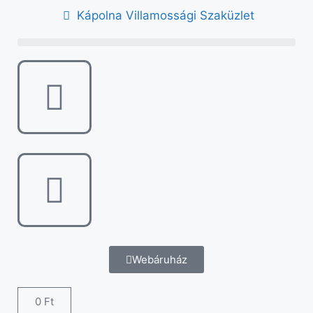
Kápolna Villamossági Szaküzlet
Webáruház
0
Ft