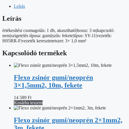
fekete
3m
Leírás
mennyiség
Leírás
értékesítési csomagolás: 1 db, akasztható|hossz: 3 m|kapcsoló:
nem|szigetelés típusa: gumi|szín: fekete|típus: SY-11|vezeték:
H05RR-F|vezeték keresztmetszet: 3× 1,0 mm²
Kapcsolódó termékek
Flexo zsinór gumi/neoprén
3×1,5mm2, 10m, fekete
14 589
Ft
Kosárba teszem
Flexo zsinór gumi/neoprén 2×1mm2,
3m, fekete