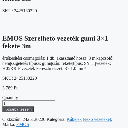
SKU:
2425130220
EMOS Szerelhető vezeték gumi 3×1
fekete 3m
értékesítési csomagolás: 1 db, akasztható|hossz: 3 m|kapcsoló:
nem|szigetelés típusa: gumi|szín: fekete|típus: SY-11|vezeték:
H05RR-F|vezeték keresztmetszet: 3× 1,0 mm²
SKU:
2425130220
3 789
Ft
Quantity
EMOS
Szerelhető
Kosárba teszem
vezeték
gumi
Cikkszám:
2425130220
Kategória:
Kábelek|Flexo vezetékek
3x1
Márka:
EMOS