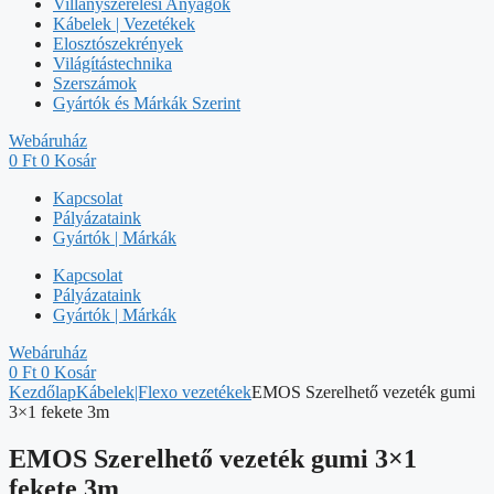
Villanyszerelési Anyagok
Kábelek | Vezetékek
Elosztószekrények
Világítástechnika
Szerszámok
Gyártók és Márkák Szerint
Webáruház
0
Ft
0
Kosár
Kapcsolat
Pályázataink
Gyártók | Márkák
Kapcsolat
Pályázataink
Gyártók | Márkák
Webáruház
0
Ft
0
Kosár
Kezdőlap
Kábelek|Flexo vezetékek
EMOS Szerelhető vezeték gumi
3×1 fekete 3m
EMOS Szerelhető vezeték gumi 3×1
fekete 3m