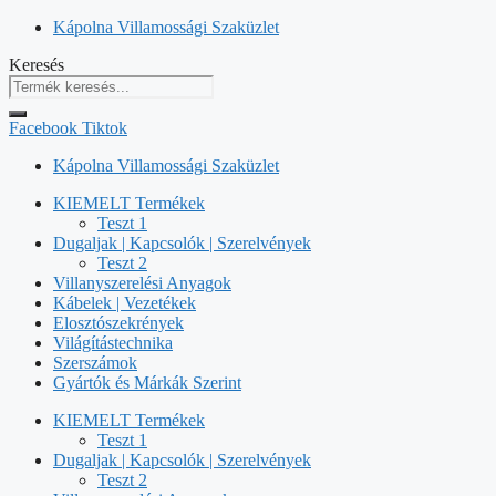
Kilépés
Kápolna Villamossági Szaküzlet
a
Keresés
tartalomba
Facebook
Tiktok
Kápolna Villamossági Szaküzlet
KIEMELT Termékek
Teszt 1
Dugaljak | Kapcsolók | Szerelvények
Teszt 2
Villanyszerelési Anyagok
Kábelek | Vezetékek
Elosztószekrények
Világítástechnika
Szerszámok
Gyártók és Márkák Szerint
KIEMELT Termékek
Teszt 1
Dugaljak | Kapcsolók | Szerelvények
Teszt 2