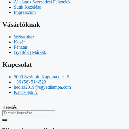
Általános Szerződési Feltételek
Sütik Kezelése
Impresszum
Vásárlóknak
Webáruház
Kosár
Pénztár
Gyártók | Márkák
Kapcsolat
5000 Szolnok, Kápolna utca 5.
+36 (56) 514-523
hedisz2019@egyedilampa.com
Kapcsolati ív
Keresés