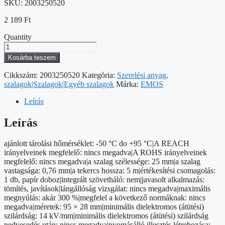
SKU:
2003250520
2 189
Ft
Quantity
EMOS
Vulkanizáló
Kosárba teszem
szalag
25/5
Cikkszám:
2003250520
Kategória:
Szerelési anyag,
mennyiség
szalagok|Szalagok|Egyéb szalagok
Márka:
EMOS
Leírás
Leírás
ajánlott tárolási hőmérséklet: -50 °C do +95 °C|A REACH
irányelveinek megfelelő: nincs megadva|A ROHS irányelveinek
megfelelő: nincs megadva|a szalag szélessége: 25 mm|a szalag
vastagsága: 0,76 mm|a tekercs hossza: 5 m|értékesítési csomagolás:
1 db, papír doboz|integrált szövetháló: nem|javasolt alkalmazás:
tömítés, javítások|lángállóság vizsgálat: nincs megadva|maximális
megnyúlás: akár 300 %|megfelel a következő normáknak: nincs
megadva|méretek: 95 × 28 mm|minimális dielektromos (átütési)
szilárdság: 14 kV/mm|minimális dielektromos (átütési) szilárdság
nedvesedés után: nincs megadva|nyomásálló illesztés létrehozása: