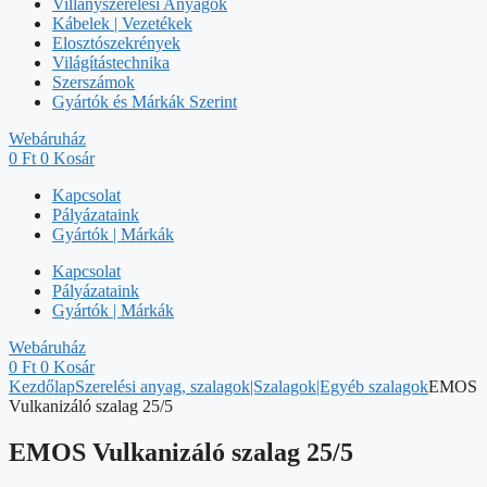
Villanyszerelési Anyagok
Kábelek | Vezetékek
Elosztószekrények
Világítástechnika
Szerszámok
Gyártók és Márkák Szerint
Webáruház
0
Ft
0
Kosár
Kapcsolat
Pályázataink
Gyártók | Márkák
Kapcsolat
Pályázataink
Gyártók | Márkák
Webáruház
0
Ft
0
Kosár
Kezdőlap
Szerelési anyag, szalagok|Szalagok|Egyéb szalagok
EMOS
Vulkanizáló szalag 25/5
EMOS Vulkanizáló szalag 25/5