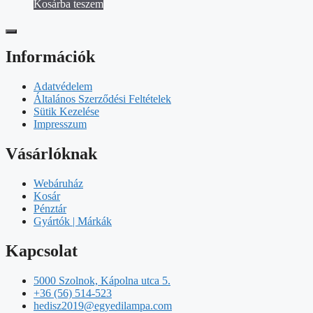
Kosárba teszem
Információk
Adatvédelem
Általános Szerződési Feltételek
Sütik Kezelése
Impresszum
Vásárlóknak
Webáruház
Kosár
Pénztár
Gyártók | Márkák
Kapcsolat
5000 Szolnok, Kápolna utca 5.
+36 (56) 514-523
hedisz2019@egyedilampa.com