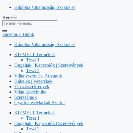
Kilépés
Kápolna Villamossági Szaküzlet
a
Keresés
tartalomba
Facebook
Tiktok
Kápolna Villamossági Szaküzlet
KIEMELT Termékek
Teszt 1
Dugaljak | Kapcsolók | Szerelvények
Teszt 2
Villanyszerelési Anyagok
Kábelek | Vezetékek
Elosztószekrények
Világítástechnika
Szerszámok
Gyártók és Márkák Szerint
KIEMELT Termékek
Teszt 1
Dugaljak | Kapcsolók | Szerelvények
Teszt 2