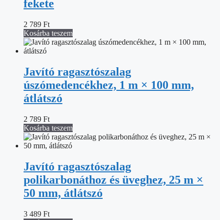
fekete
2 789
Ft
Kosárba teszem
Javító ragasztószalag
úszómedencékhez, 1 m × 100 mm,
átlátszó
2 789
Ft
Kosárba teszem
Javító ragasztószalag
polikarbonáthoz és üveghez, 25 m ×
50 mm, átlátszó
3 489
Ft