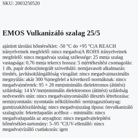
SKU:
2003250520
EMOS Vulkanizáló szalag 25/5
ajánlott tárolási hőmérséklet: -50 °C do +95 °C|A REACH
irányelveinek megfelelő: nincs megadva|A ROHS irányelveinek
megfelelő: nincs megadva|a szalag szélessége: 25 mm|a szalag
vastagsága: 0,76 mm|a tekercs hossza: 5 m|értékesítési csomagolás:
1 db, papír doboz|integrált szövetháló: nem|javasolt alkalmazás:
tömítés, javítások|lángállóság vizsgálat: nincs megadva|maximális
megnyúlás: akár 300 %|megfelel a következő normáknak: nincs
megadva|méretek: 95 × 28 mm|minimális dielektromos (átütési)
szilárdság: 14 kV/mm|minimális dielektromos (átütési) szilárdság
nedvesedés után: nincs megadva|nyomásálló illesztés létrehozása:
nem|nyomtatás: nyomtatás nélkül|önoltó: nem|ragasztóanyag:
gumi|szakítószilárdság: nincs megadva|szalag típusa: önvulkanizáló
szalag|szín: fekete|tapadás acélhoz – minimális: nincs
megadva|tapadás az anyaghoz: nincs megadva|telepítési
hőmérséklet-tartomány: 5–95 °C|UV-ellenálló: nincs
megadva|vízálló csatlakozás: igen