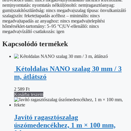
nem|nyomtatás: nyomtatás nélkül|önoltó: nem|ragasztóanyag:
gumi|szakítószilárdság: nincs megadva|szalag típusa: önvulkanizáló
szalag|szín: fekete|tapadás acélhoz – minimális: nincs
megadva|tapadás az anyaghoz: nincs megadva|telepítési
hőmérséklet-tartomány: 5–95 °C|UV-ellenálló: nincs
megadva|vízálló csatlakozás: igen
Kapcsolódó termékek
Kétoldalas NANO szalag 30 mm / 3
m, átlátszó
2 589
Ft
Kosárba teszem
Javító ragasztószalag
úszómedencékhez, 1 m × 100 mm,