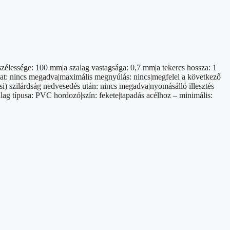
zélessége: 100 mm|a szalag vastagsága: 0,7 mm|a tekercs hossza: 1
gálat: nincs megadva|maximális megnyúlás: nincs|megfelel a következő
i) szilárdság nedvesedés után: nincs megadva|nyomásálló illesztés
lag típusa: PVC hordozó|szín: fekete|tapadás acélhoz – minimális: