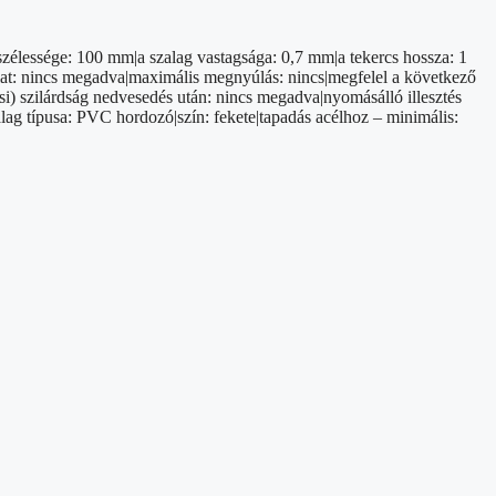
zélessége: 100 mm|a szalag vastagsága: 0,7 mm|a tekercs hossza: 1
gálat: nincs megadva|maximális megnyúlás: nincs|megfelel a következő
i) szilárdság nedvesedés után: nincs megadva|nyomásálló illesztés
lag típusa: PVC hordozó|szín: fekete|tapadás acélhoz – minimális: