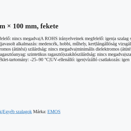
 m × 100 mm, fekete
elelő: nincs megadva|A ROHS irányelveinek megfelelő: igen|a szalag s
em|javasolt alkalmazás: medencék, hobbi, műhely, kert|lángállóság vizs
os (átütési) szilárdság: nincs megadva|minimális dielektromos (átütés
agasztóanyag: szintetikus ragasztó|szakítószilárdság: nincs megadva|sza
let-tartomány: -25–90 °C|UV-ellenálló: igen|vízálló csatlakozás: igen
ok|Egyéb szalagok
Márka:
EMOS