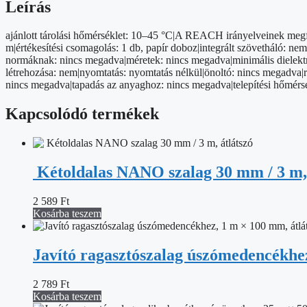
mm,
Leírás
fekete
mennyiség
ajánlott tárolási hőmérséklet: 10–45 °C|A REACH irányelveinek megf
m|értékesítési csomagolás: 1 db, papír doboz|integrált szövetháló: n
normáknak: nincs megadva|méretek: nincs megadva|minimális dielektrom
létrehozása: nem|nyomtatás: nyomtatás nélkül|önoltó: nincs megadva|r
nincs megadva|tapadás az anyaghoz: nincs megadva|telepítési hőmérsék
Kapcsolódó termékek
Kétoldalas NANO szalag 30 mm / 3 m, 
2 589
Ft
Kosárba teszem
Javító ragasztószalag úszómedencékhez
2 789
Ft
Kosárba teszem