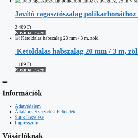
Javító ragasztószalag polikarbonáthoz
3 489
Ft
Kosárba teszem
Kétoldalas habszalag 20 mm / 3 m, zö
1 189
Ft
Kosárba teszem
Információk
Adatvédelem
Általános Szerződési Feltételek
Sütik Kezelése
Impresszum
Vásárlóknak