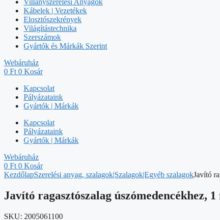
Villanyszerelési Anyagok
Kábelek | Vezetékek
Elosztószekrények
Világítástechnika
Szerszámok
Gyártók és Márkák Szerint
Webáruház
0
Ft
0
Kosár
Kapcsolat
Pályázataink
Gyártók | Márkák
Kapcsolat
Pályázataink
Gyártók | Márkák
Webáruház
0
Ft
0
Kosár
Kezdőlap
Szerelési anyag, szalagok|Szalagok|Egyéb szalagok
Javító r
Javító ragasztószalag úszómedencékhez, 1
SKU:
2005061100