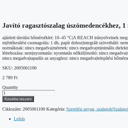
Javító ragasztószalag úszómedencékhez, 1
ajánlott tárolási hőmérséklet: 10–45 °C|A REACH irányelveinek megf
m|értékesítési csomagolás: 1 db, papír doboz|integrált szövetháló: n
normáknak: nincs megadva|méretek: nincs megadva|minimális dielektrom
létrehozása: nem|nyomtatás: nyomtatás nélkül|önoltó: nincs megadva|r
nincs megadva|tapadás az anyaghoz: nincs megadva|telepítési hőmérsék
SKU:
2005061100
2 789
Ft
Quantity
Javító
ragasztószalag
Kosárba teszem
úszómedencékhez,
1
Cikkszám:
2005061100
Kategória:
Szerelési anyag, szalagok|Szalag
m
×
Leírás
100