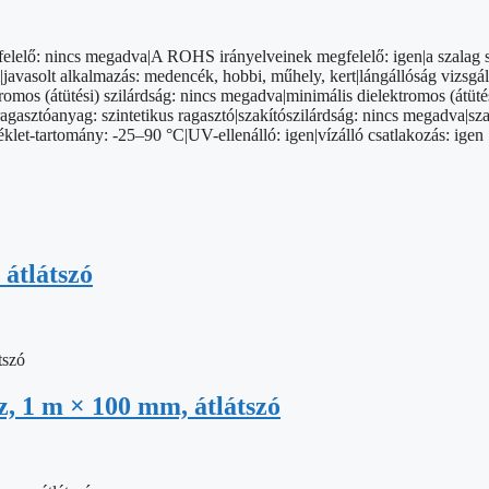
elelő: nincs megadva|A ROHS irányelveinek megfelelő: igen|a szalag s
em|javasolt alkalmazás: medencék, hobbi, műhely, kert|lángállóság vizs
os (átütési) szilárdság: nincs megadva|minimális dielektromos (átütés
agasztóanyag: szintetikus ragasztó|szakítószilárdság: nincs megadva|sza
let-tartomány: -25–90 °C|UV-ellenálló: igen|vízálló csatlakozás: igen
átlátszó
, 1 m × 100 mm, átlátszó