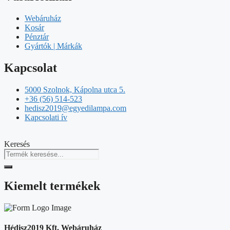
Webáruház
Kosár
Pénztár
Gyártók | Márkák
Kapcsolat
5000 Szolnok, Kápolna utca 5.
+36 (56) 514-523
hedisz2019@egyedilampa.com
Kapcsolati ív
Keresés
Kiemelt termékek
Hédisz2019 Kft. Webáruház