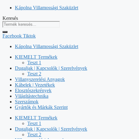
Kilépés
Kápolna Villamossági Szaküzlet
a
Keresés
tartalomba
Facebook
Tiktok
Kápolna Villamossági Szaküzlet
KIEMELT Termékek
Teszt 1
Dugaljak | Kapcsolók | Szerelvények
Teszt 2
Villanyszerelési Anyagok
Kábelek | Vezetékek
Elosztószekrények
Világítástechnika
Szerszámok
Gyártók és Márkák Szerint
KIEMELT Termékek
Teszt 1
Dugaljak | Kapcsolók | Szerelvények
Teszt 2