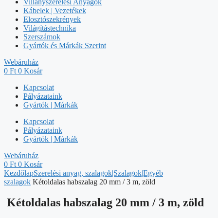
Villanyszerelési Anyagok
Kábelek | Vezetékek
Elosztószekrények
Világítástechnika
Szerszámok
Gyártók és Márkák Szerint
Webáruház
0
Ft
0
Kosár
Kapcsolat
Pályázataink
Gyártók | Márkák
Kapcsolat
Pályázataink
Gyártók | Márkák
Webáruház
0
Ft
0
Kosár
Kezdőlap
Szerelési anyag, szalagok|Szalagok|Egyéb
szalagok
Kétoldalas habszalag 20 mm / 3 m, zöld
Kétoldalas habszalag 20 mm / 3 m, zöld