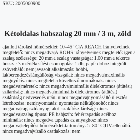
SKU:
2005060900
Kétoldalas habszalag 20 mm / 3 m, zöld
ajánlott tárolási hőmérséklet: 10–45 °C|A REACH irányelveinek
megfelelő: nincs megadva|A ROHS irányelveinek megfelelő: igen|a
szalag szélessége: 20 mm|a szalag vastagsága: 1,00 mm|a tekercs
hossza: 3 m|értékesítési csomagolás: 1 db, papír doboz|integrált
szövetháló: nem|javasolt alkalmazás: hobbi,
lakberendezés|lángállóság vizsgálat: nincs megadva|maximális
megnyúlás: nincs|megfelel a következő normáknak: nincs
megadva|méretek: nincs megadva|minimális dielektromos (átütési)
szilárdság: nincs megadva|minimális dielektromos (átütési)
szilárdság nedvesedés után: nincs megadva|nyomásálló illesztés
létrehozása: nem|nyomtatás: nyomtatás nélkül|önoltó: nincs
megadva|ragasztóanyag: akril|szakítószilárdság: nincs
megadva|szalag típusa: PE hab|szín: fehér|tapadás acélhoz –
minimális: nincs megadva|tapadás az anyaghoz: nincs
megadva|telepítési hőmérséklet-tartomány: 5–80 °C|UV-ellenálló:
nincs megadva|vízálló csatlakozás: nem