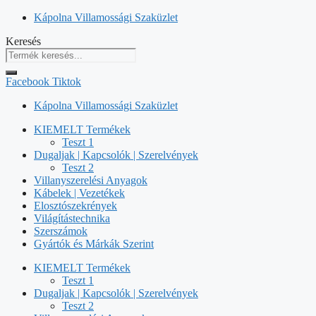
Kilépés
Kápolna Villamossági Szaküzlet
a
Keresés
tartalomba
Facebook
Tiktok
Kápolna Villamossági Szaküzlet
KIEMELT Termékek
Teszt 1
Dugaljak | Kapcsolók | Szerelvények
Teszt 2
Villanyszerelési Anyagok
Kábelek | Vezetékek
Elosztószekrények
Világítástechnika
Szerszámok
Gyártók és Márkák Szerint
KIEMELT Termékek
Teszt 1
Dugaljak | Kapcsolók | Szerelvények
Teszt 2