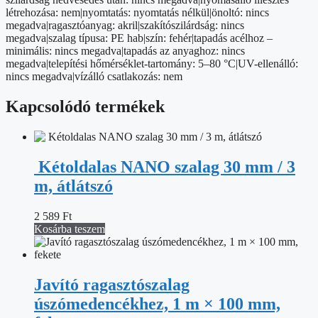
létrehozása: nem|nyomtatás: nyomtatás nélkül|önoltó: nincs
megadva|ragasztóanyag: akril|szakítószilárdság: nincs
megadva|szalag típusa: PE hab|szín: fehér|tapadás acélhoz –
minimális: nincs megadva|tapadás az anyaghoz: nincs
megadva|telepítési hőmérséklet-tartomány: 5–80 °C|UV-ellenálló:
nincs megadva|vízálló csatlakozás: nem
Kapcsolódó termékek
Kétoldalas NANO szalag 30 mm / 3
m, átlátszó
2 589
Ft
Kosárba teszem
Javító ragasztószalag
úszómedencékhez, 1 m × 100 mm,