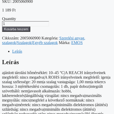
SKU:
2005060900
1 189
Ft
Quantity
Kétoldalas
habszalag
Kosárba teszem
20
mm
Cikkszám:
2005060900
Kategória:
Szerelési anyag,
/
szalagok|Szalagok|Egyéb szalagok
Márka:
EMOS
3
m,
Leírás
zöld
mennyiség
Leírás
ajánlott tárolási hőmérséklet: 10–45 °C|A REACH irányelveinek
megfelelő: nincs megadva|A ROHS irányelveinek megfelelő: igen|a
szalag szélessége: 20 mm|a szalag vastagsága: 1,00 mm|a tekercs
hossza: 3 m|értékesítési csomagolás: 1 db, papír doboz|integrált
szövetháló: nem|javasolt alkalmazás: hobbi,
lakberendezés|lángállóság vizsgálat: nincs megadva|maximális
megnyúlás: nincs|megfelel a következő normáknak: nincs
megadva|méretek: nincs megadva|minimális dielektromos (átütési)
szilárdság: nincs megadva|minimális dielektromos (átütési)
szilárdság nedvesedés után: nincs megadva|nyomásálló illesztés