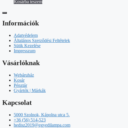
Kosárba teszem
Információk
Adatvédelem
Általános Szerződési Feltételek
Sütik Kezelése
Impresszum
Vásárlóknak
Webáruház
Kosár
Pénztár
Gyártók | Márkák
Kapcsolat
5000 Szolnok, Kápolna utca 5.
+36 (56) 514-523
hedisz2019@egyedilampa.com