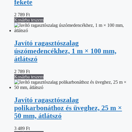
fekete
2 789
Ft
Kosárba teszem
Javító ragasztószalag
úszómedencékhez, 1 m × 100 mm,
átlátszó
2 789
Ft
Kosárba teszem
Javító ragasztószalag
polikarbonáthoz és üveghez, 25 m ×
50 mm, átlátszó
3 489
Ft