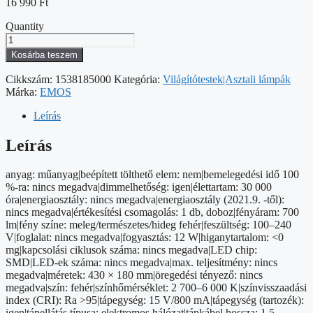
16 990
Ft
Quantity
EMOS
Wesley
Kosárba teszem
LED
asztali
Cikkszám:
1538185000
Kategória:
Világítótestek|Asztali lámpák
lámpa,
Márka:
EMOS
fehér
mennyiség
Leírás
Leírás
anyag: műanyag|beépített tölthető elem: nem|bemelegedési idő 100
%-ra: nincs megadva|dimmelhetőség: igen|élettartam: 30 000
óra|energiaosztály: nincs megadva|energiaosztály (2021.9. -től):
nincs megadva|értékesítési csomagolás: 1 db, doboz|fényáram: 700
lm|fény színe: meleg/természetes/hideg fehér|feszültség: 100–240
V|foglalat: nincs megadva|fogyasztás: 12 W|higanytartalom: <0
mg|kapcsolási ciklusok száma: nincs megadva|LED chip:
SMD|LED-ek száma: nincs megadva|max. teljesítmény: nincs
megadva|méretek: 430 × 180 mm|öregedési tényező: nincs
megadva|szín: fehér|színhőmérséklet: 2 700–6 000 K|színvisszaadási
index (CRI): Ra >95|tápegység: 15 V/800 mA|tápegység (tartozék):
igen|tápellátás típusa: elektromos hálózat|tápkábel hossza: 1,5