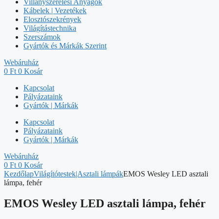
Villanyszerelési Anyagok
Kábelek | Vezetékek
Elosztószekrények
Világítástechnika
Szerszámok
Gyártók és Márkák Szerint
Webáruház
0
Ft
0
Kosár
Kapcsolat
Pályázataink
Gyártók | Márkák
Kapcsolat
Pályázataink
Gyártók | Márkák
Webáruház
0
Ft
0
Kosár
Kezdőlap
Világítótestek|Asztali lámpák
EMOS Wesley LED asztali
lámpa, fehér
EMOS Wesley LED asztali lámpa, fehér