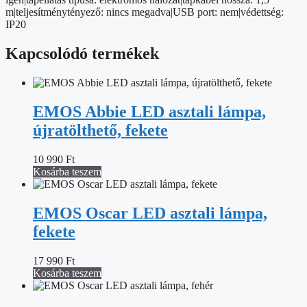
m|teljesítménytényező: nincs megadva|USB port: nem|védettség:
IP20
Kapcsolódó termékek
EMOS Abbie LED asztali lámpa,
újratölthető, fekete
10 990
Ft
Kosárba teszem
EMOS Oscar LED asztali lámpa,
fekete
17 990
Ft
Kosárba teszem