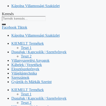
Kilépés
Kápolna Villamossági Szaküzlet
a
Keresés
tartalomba
Facebook
Tiktok
Kápolna Villamossági Szaküzlet
KIEMELT Termékek
Teszt 1
Dugaljak | Kapcsolók | Szerelvények
Teszt 2
Villanyszerelési Anyagok
Kábelek | Vezetékek
Elosztószekrények
Világítástechnika
Szerszámok
Gyártók és Márkák Szerint
KIEMELT Termékek
Teszt 1
Dugaljak | Kapcsolók | Szerelvények
Teszt 2