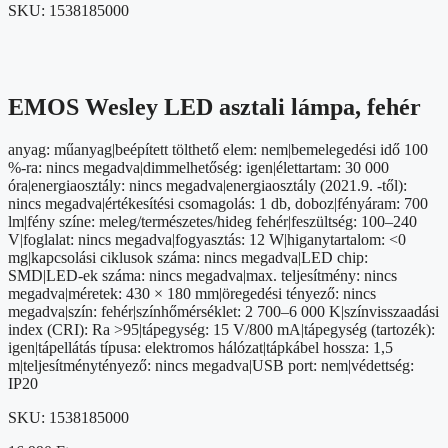
SKU:
1538185000
EMOS Wesley LED asztali lámpa, fehér
anyag: műanyag|beépített tölthető elem: nem|bemelegedési idő 100
%-ra: nincs megadva|dimmelhetőség: igen|élettartam: 30 000
óra|energiaosztály: nincs megadva|energiaosztály (2021.9. -től):
nincs megadva|értékesítési csomagolás: 1 db, doboz|fényáram: 700
lm|fény színe: meleg/természetes/hideg fehér|feszültség: 100–240
V|foglalat: nincs megadva|fogyasztás: 12 W|higanytartalom: <0
mg|kapcsolási ciklusok száma: nincs megadva|LED chip:
SMD|LED-ek száma: nincs megadva|max. teljesítmény: nincs
megadva|méretek: 430 × 180 mm|öregedési tényező: nincs
megadva|szín: fehér|színhőmérséklet: 2 700–6 000 K|színvisszaadási
index (CRI): Ra >95|tápegység: 15 V/800 mA|tápegység (tartozék):
igen|tápellátás típusa: elektromos hálózat|tápkábel hossza: 1,5
m|teljesítménytényező: nincs megadva|USB port: nem|védettség:
IP20
SKU:
1538185000