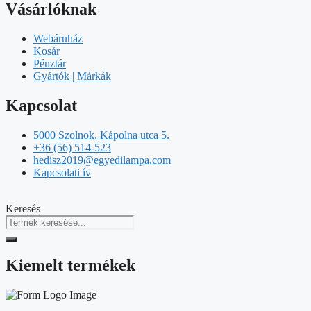
Vásárlóknak
Webáruház
Kosár
Pénztár
Gyártók | Márkák
Kapcsolat
5000 Szolnok, Kápolna utca 5.
+36 (56) 514-523
hedisz2019@egyedilampa.com
Kapcsolati ív
Keresés
Kiemelt termékek