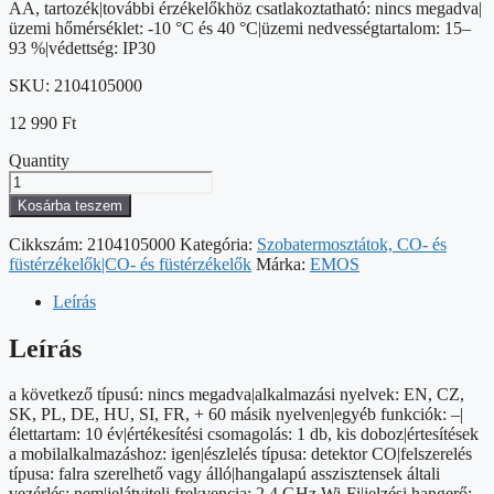
AA, tartozék|további érzékelőkhöz csatlakoztatható: nincs megadva|
üzemi hőmérséklet: -10 °C és 40 °C|üzemi nedvességtartalom: 15–
93 %|védettség: IP30
SKU:
2104105000
12 990
Ft
Quantity
GoSmart
EMOS
Kosárba teszem
Szén-
monoxid
Cikkszám:
2104105000
Kategória:
Szobatermosztátok, CO- és
érzékelő
füstérzékelők|CO- és füstérzékelők
Márka:
EMOS
TCS0101W
wifivel
Leírás
mennyiség
Leírás
a következő típusú: nincs megadva|alkalmazási nyelvek: EN, CZ,
SK, PL, DE, HU, SI, FR, + 60 másik nyelven|egyéb funkciók: –|
élettartam: 10 év|értékesítési csomagolás: 1 db, kis doboz|értesítések
a mobilalkalmazáshoz: igen|észlelés típusa: detektor CO|felszerelés
típusa: falra szerelhető vagy álló|hangalapú asszisztensek általi
vezérlés: nem|jelátviteli frekvencia: 2,4 GHz Wi-Fi|jelzési hangerő: