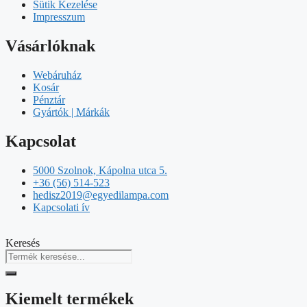
Sütik Kezelése
Impresszum
Vásárlóknak
Webáruház
Kosár
Pénztár
Gyártók | Márkák
Kapcsolat
5000 Szolnok, Kápolna utca 5.
+36 (56) 514-523
hedisz2019@egyedilampa.com
Kapcsolati ív
Keresés
Kiemelt termékek