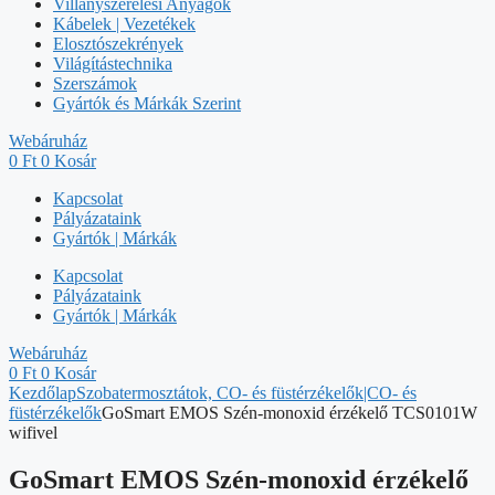
Villanyszerelési Anyagok
Kábelek | Vezetékek
Elosztószekrények
Világítástechnika
Szerszámok
Gyártók és Márkák Szerint
Webáruház
0
Ft
0
Kosár
Kapcsolat
Pályázataink
Gyártók | Márkák
Kapcsolat
Pályázataink
Gyártók | Márkák
Webáruház
0
Ft
0
Kosár
Kezdőlap
Szobatermosztátok, CO- és füstérzékelők|CO- és
füstérzékelők
GoSmart EMOS Szén-monoxid érzékelő TCS0101W
wifivel
GoSmart EMOS Szén-monoxid érzékelő