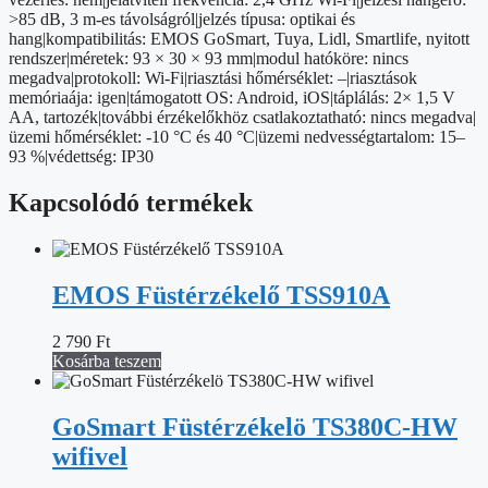
>85 dB, 3 m-es távolságról|jelzés típusa: optikai és
hang|kompatibilitás: EMOS GoSmart, Tuya, Lidl, Smartlife, nyitott
rendszer|méretek: 93 × 30 × 93 mm|modul hatóköre: nincs
megadva|protokoll: Wi-Fi|riasztási hőmérséklet: –|riasztások
memóriaája: igen|támogatott OS: Android, iOS|táplálás: 2× 1,5 V
AA, tartozék|további érzékelőkhöz csatlakoztatható: nincs megadva|
üzemi hőmérséklet: -10 °C és 40 °C|üzemi nedvességtartalom: 15–
93 %|védettség: IP30
Kapcsolódó termékek
EMOS Füstérzékelő TSS910A
2 790
Ft
Kosárba teszem
GoSmart Füstérzékelö TS380C-HW
wifivel