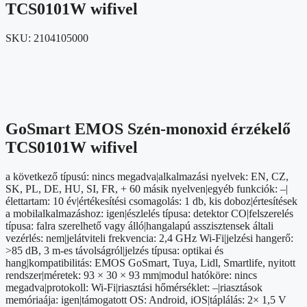
TCS0101W wifivel
SKU:
2104105000
GoSmart EMOS Szén-monoxid érzékelő
TCS0101W wifivel
a következő típusú: nincs megadva|alkalmazási nyelvek: EN, CZ,
SK, PL, DE, HU, SI, FR, + 60 másik nyelven|egyéb funkciók: –|
élettartam: 10 év|értékesítési csomagolás: 1 db, kis doboz|értesítések
a mobilalkalmazáshoz: igen|észlelés típusa: detektor CO|felszerelés
típusa: falra szerelhető vagy álló|hangalapú asszisztensek általi
vezérlés: nem|jelátviteli frekvencia: 2,4 GHz Wi-Fi|jelzési hangerő:
>85 dB, 3 m-es távolságról|jelzés típusa: optikai és
hang|kompatibilitás: EMOS GoSmart, Tuya, Lidl, Smartlife, nyitott
rendszer|méretek: 93 × 30 × 93 mm|modul hatóköre: nincs
megadva|protokoll: Wi-Fi|riasztási hőmérséklet: –|riasztások
memóriaája: igen|támogatott OS: Android, iOS|táplálás: 2× 1,5 V