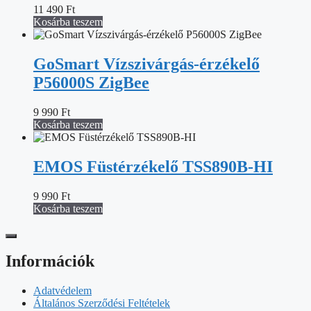
11 490
Ft
Kosárba teszem
GoSmart Vízszivárgás-érzékelő
P56000S ZigBee
9 990
Ft
Kosárba teszem
EMOS Füstérzékelő TSS890B-HI
9 990
Ft
Kosárba teszem
Információk
Adatvédelem
Általános Szerződési Feltételek