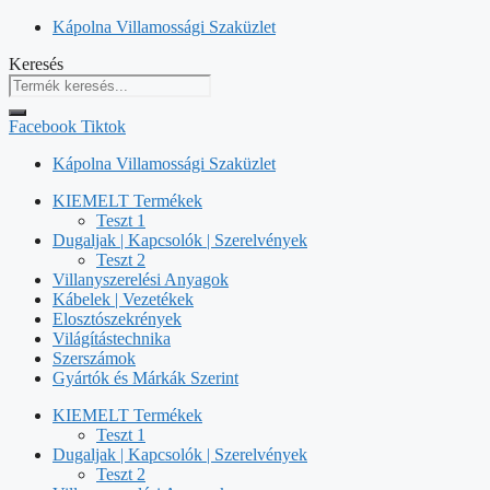
Kilépés
Kápolna Villamossági Szaküzlet
a
Keresés
tartalomba
Facebook
Tiktok
Kápolna Villamossági Szaküzlet
KIEMELT Termékek
Teszt 1
Dugaljak | Kapcsolók | Szerelvények
Teszt 2
Villanyszerelési Anyagok
Kábelek | Vezetékek
Elosztószekrények
Világítástechnika
Szerszámok
Gyártók és Márkák Szerint
KIEMELT Termékek
Teszt 1
Dugaljak | Kapcsolók | Szerelvények
Teszt 2