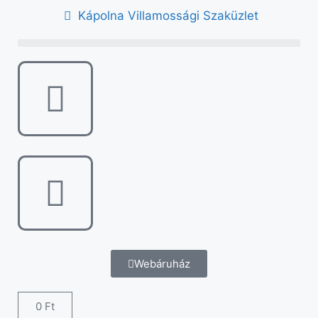
Kápolna Villamossági Szaküzlet
Webáruház
0
Ft