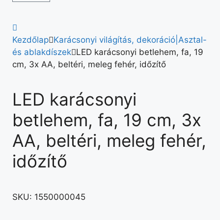
Kezdőlap
Karácsonyi világítás, dekoráció|Asztal-
és ablakdíszek
LED karácsonyi betlehem, fa, 19
cm, 3x AA, beltéri, meleg fehér, időzítő
LED karácsonyi
betlehem, fa, 19 cm, 3x
AA, beltéri, meleg fehér,
időzítő
SKU:
1550000045