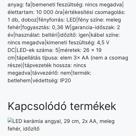
anyag: fa|bemeneti feszültség: nincs megadva|
élettartam: 10 000 óra|értékesítési csomagolás:
1 db, doboz|fényforrás: LED|fény színe: meleg
fehér|fogyasztás: 0,36 W|garancia-időszak: 2
év|használat: beltéri|időzítő: igen|kábel színe:
nincs megadva|kimeneti feszültség: 4,5 V
DC|LED-ek száma: 5|méretek: 26 × 19
cm|tápellátás típusa: elem 3× AA (nem a csomag
része)|tápvezeték hossza: nincs
megadva|távvezérlő: nem|termék:
betlehem|védettség: IP20
Kapcsolódó termékek