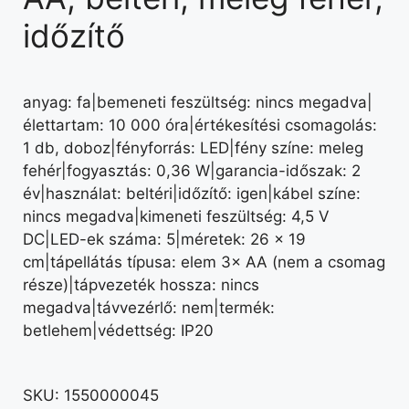
időzítő
anyag: fa|bemeneti feszültség: nincs megadva|
élettartam: 10 000 óra|értékesítési csomagolás:
1 db, doboz|fényforrás: LED|fény színe: meleg
fehér|fogyasztás: 0,36 W|garancia-időszak: 2
év|használat: beltéri|időzítő: igen|kábel színe:
nincs megadva|kimeneti feszültség: 4,5 V
DC|LED-ek száma: 5|méretek: 26 × 19
cm|tápellátás típusa: elem 3× AA (nem a csomag
része)|tápvezeték hossza: nincs
megadva|távvezérlő: nem|termék:
betlehem|védettség: IP20
SKU:
1550000045