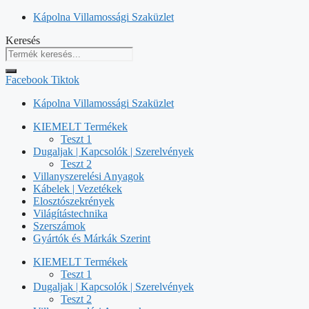
Kilépés
Kápolna Villamossági Szaküzlet
a
Keresés
tartalomba
Facebook
Tiktok
Kápolna Villamossági Szaküzlet
KIEMELT Termékek
Teszt 1
Dugaljak | Kapcsolók | Szerelvények
Teszt 2
Villanyszerelési Anyagok
Kábelek | Vezetékek
Elosztószekrények
Világítástechnika
Szerszámok
Gyártók és Márkák Szerint
KIEMELT Termékek
Teszt 1
Dugaljak | Kapcsolók | Szerelvények
Teszt 2