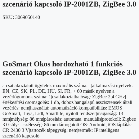
szcenárió kapcsoló IP-2001ZB, ZigBee 3.0
SKU:
3069050140
GoSmart Okos hordozható 1 funkciós
szcenárió kapcsoló IP-2001ZB, ZigBee 3.0
a csatlakoztatott ügyfelek maximális száma: –|alkalmazási nyelvek:
EN, CZ, SK, PL, DE, HU, SI, FR, + 60 másik nyelven|a
vezérlőgombok száma: 1|csatlakoztathatóság: ZigBee 2,4 GHz|
értékesítési csomagolás: 1 db, doboz|hangalapú asszisztensek általi
vezérlés: nem|használat: automatizáció|kompatibilitás: EMOS
GoSmart, Tuya, Lidl, Smartlife, nyitott rendszer|magasság: 13
mm|mélység: 86 mm|párosítás: automata, manuális|protokoll: Zigbee
3.0|súly: –|szélesség: 86 mm|támogatott OS: Android, iOS|táplálás:
CR 2430 3 V|tartozék tápegység: nem|termék: IP intelligens
szcenárió kapcsoló