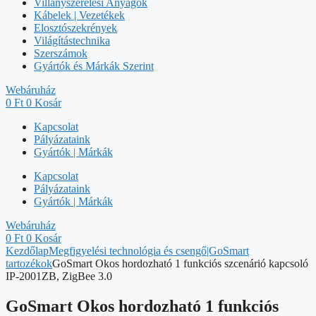
Villanyszerelési Anyagok
Kábelek | Vezetékek
Elosztószekrények
Világítástechnika
Szerszámok
Gyártók és Márkák Szerint
Webáruház
0
Ft
0
Kosár
Kapcsolat
Pályázataink
Gyártók | Márkák
Kapcsolat
Pályázataink
Gyártók | Márkák
Webáruház
0
Ft
0
Kosár
Kezdőlap
Megfigyelési technológia és csengő|GoSmart
tartozékok
GoSmart Okos hordozható 1 funkciós szcenárió kapcsoló
IP-2001ZB, ZigBee 3.0
GoSmart Okos hordozható 1 funkciós