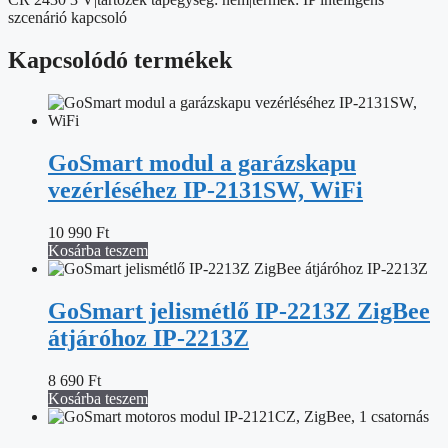
szcenárió kapcsoló
Kapcsolódó termékek
GoSmart modul a garázskapu
vezérléséhez IP-2131SW, WiFi
10 990
Ft
Kosárba teszem
GoSmart jelismétlő IP-2213Z ZigBee
átjáróhoz IP-2213Z
8 690
Ft
Kosárba teszem