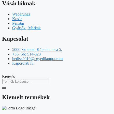
Vásárlóknak
Webáruház
Kosár
Pénztár
Gyártók | Márkák
Kapcsolat
5000 Szolnok, Kápolna utca 5.
+36 (56) 514-523
hedisz2019@egyedilampa.com
Kapcsolati ív
Keresés
Kiemelt termékek