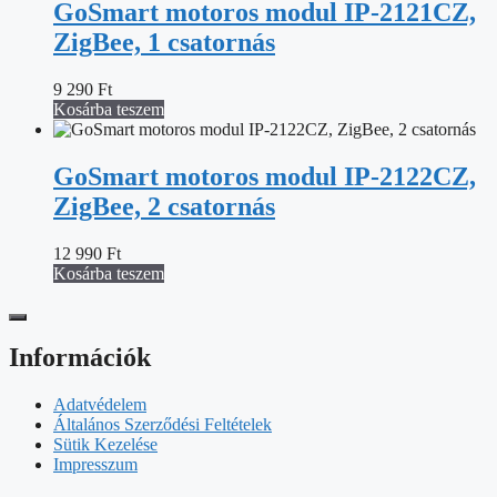
GoSmart motoros modul IP-2121CZ,
ZigBee, 1 csatornás
9 290
Ft
Kosárba teszem
GoSmart motoros modul IP-2122CZ,
ZigBee, 2 csatornás
12 990
Ft
Kosárba teszem
Információk
Adatvédelem
Általános Szerződési Feltételek
Sütik Kezelése
Impresszum