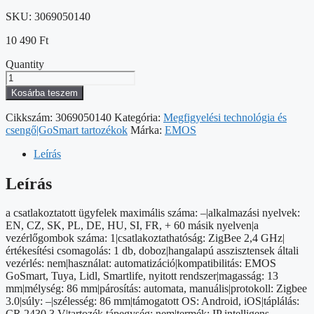
SKU:
3069050140
10 490
Ft
Quantity
GoSmart
Okos
Kosárba teszem
hordozható
1
Cikkszám:
3069050140
Kategória:
Megfigyelési technológia és
funkciós
csengő|GoSmart tartozékok
Márka:
EMOS
szcenárió
kapcsoló
Leírás
IP-
2001ZB,
Leírás
ZigBee
3.0
a csatlakoztatott ügyfelek maximális száma: –|alkalmazási nyelvek:
mennyiség
EN, CZ, SK, PL, DE, HU, SI, FR, + 60 másik nyelven|a
vezérlőgombok száma: 1|csatlakoztathatóság: ZigBee 2,4 GHz|
értékesítési csomagolás: 1 db, doboz|hangalapú asszisztensek általi
vezérlés: nem|használat: automatizáció|kompatibilitás: EMOS
GoSmart, Tuya, Lidl, Smartlife, nyitott rendszer|magasság: 13
mm|mélység: 86 mm|párosítás: automata, manuális|protokoll: Zigbee
3.0|súly: –|szélesség: 86 mm|támogatott OS: Android, iOS|táplálás:
CR 2430 3 V|tartozék tápegység: nem|termék: IP intelligens