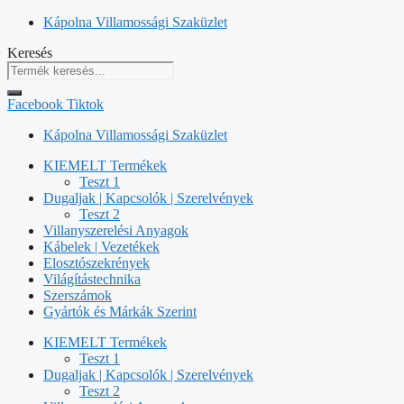
Kilépés
Kápolna Villamossági Szaküzlet
a
Keresés
tartalomba
Facebook
Tiktok
Kápolna Villamossági Szaküzlet
KIEMELT Termékek
Teszt 1
Dugaljak | Kapcsolók | Szerelvények
Teszt 2
Villanyszerelési Anyagok
Kábelek | Vezetékek
Elosztószekrények
Világítástechnika
Szerszámok
Gyártók és Márkák Szerint
KIEMELT Termékek
Teszt 1
Dugaljak | Kapcsolók | Szerelvények
Teszt 2