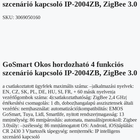
szcenárió kapcsoló IP-2004ZB, ZigBee 3.0
SKU:
3069050160
GoSmart Okos hordozható 4 funkciós
szcenárió kapcsoló IP-2004ZB, ZigBee 3.0
a csatlakoztatott ügyfelek maximális száma: –|alkalmazási nyelvek:
EN, CZ, SK, PL, DE, HU, SI, FR, + 60 másik nyelven|a
vezérlőgombok száma: 4|csatlakoztathatóság: ZigBee 2,4 GHz|
értékesítési csomagolás: 1 db, doboz|hangalapú asszisztensek általi
vezérlés: nem|használat: automatizáció|kompatibilitás: EMOS
GoSmart, Tuya, Lidl, Smartlife, nyitott rendszer|magasság: 13
mm|mélység: 86 mm|párosítás: automata, manuális|protokoll: Zigbee
3.0|súly: –|szélesség: 86 mm|támogatott OS: Android, iOS|táplálás:
CR 2430 3 V|tartozék tápegység: nem|termék: IP intelligens
szcenárió kapcsoló