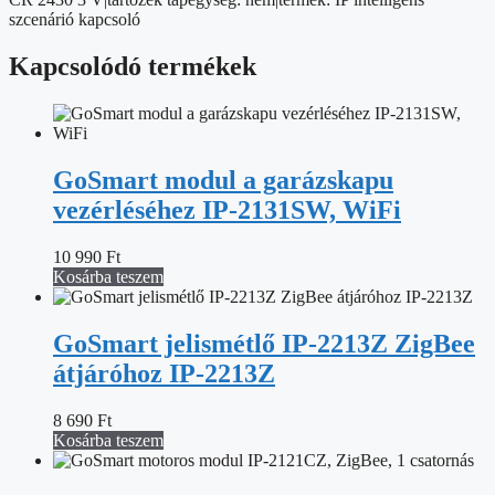
szcenárió kapcsoló
Kapcsolódó termékek
GoSmart modul a garázskapu
vezérléséhez IP-2131SW, WiFi
10 990
Ft
Kosárba teszem
GoSmart jelismétlő IP-2213Z ZigBee
átjáróhoz IP-2213Z
8 690
Ft
Kosárba teszem