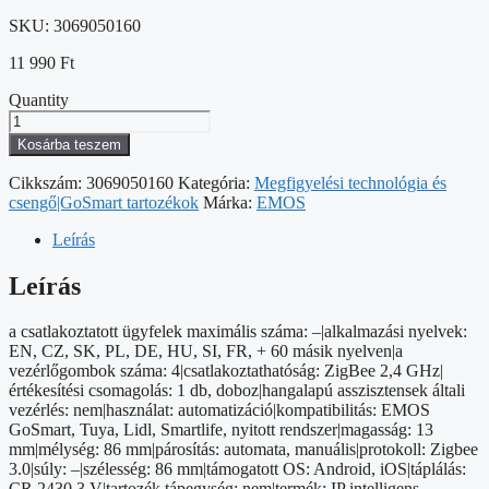
SKU:
3069050160
11 990
Ft
Quantity
GoSmart
Okos
Kosárba teszem
hordozható
4
Cikkszám:
3069050160
Kategória:
Megfigyelési technológia és
funkciós
csengő|GoSmart tartozékok
Márka:
EMOS
szcenárió
kapcsoló
Leírás
IP-
2004ZB,
Leírás
ZigBee
3.0
a csatlakoztatott ügyfelek maximális száma: –|alkalmazási nyelvek:
mennyiség
EN, CZ, SK, PL, DE, HU, SI, FR, + 60 másik nyelven|a
vezérlőgombok száma: 4|csatlakoztathatóság: ZigBee 2,4 GHz|
értékesítési csomagolás: 1 db, doboz|hangalapú asszisztensek általi
vezérlés: nem|használat: automatizáció|kompatibilitás: EMOS
GoSmart, Tuya, Lidl, Smartlife, nyitott rendszer|magasság: 13
mm|mélység: 86 mm|párosítás: automata, manuális|protokoll: Zigbee
3.0|súly: –|szélesség: 86 mm|támogatott OS: Android, iOS|táplálás:
CR 2430 3 V|tartozék tápegység: nem|termék: IP intelligens