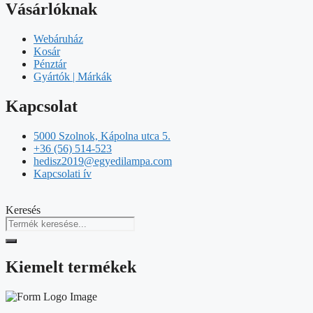
Vásárlóknak
Webáruház
Kosár
Pénztár
Gyártók | Márkák
Kapcsolat
5000 Szolnok, Kápolna utca 5.
+36 (56) 514-523
hedisz2019@egyedilampa.com
Kapcsolati ív
Keresés
Kiemelt termékek