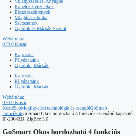
Villanyszerelési Anyagok
Kábelek | Vezetékek
Elosztószekrények
Világítástechnika
Szerszámok
Gyártók és Márkák Szerint
Webáruház
0
Ft
0
Kosár
Kapcsolat
Pályázataink
Gyártók | Márkák
Kapcsolat
Pályázataink
Gyártók | Márkák
Webáruház
0
Ft
0
Kosár
Kezdőlap
Megfigyelési technológia és csengő|GoSmart
tartozékok
GoSmart Okos hordozható 4 funkciós szcenárió kapcsoló
IP-2004ZB, ZigBee 3.0
GoSmart Okos hordozható 4 funkciós