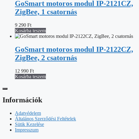
GoSmart motoros modul IP-2121CZ,
ZigBee, 1 csatornás
9 290
Ft
Kosárba teszem
GoSmart motoros modul IP-2122CZ,
ZigBee, 2 csatornás
12 990
Ft
Kosárba teszem
Információk
Adatvédelem
Általános Szerződési Feltételek
Sütik Kezelése
Impresszum