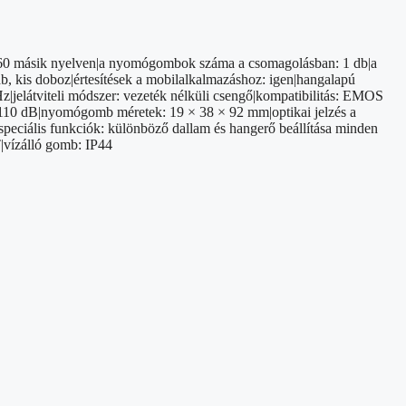
+ 60 másik nyelven|a nyomógombok száma a csomagolásban: 1 db|a
, kis doboz|értesítések a mobilalkalmazáshoz: igen|hangalapú
Hz|jelátviteli módszer: vezeték nélküli csengő|kompatibilitás: EMOS
: 110 dB|nyomógomb méretek: 19 × 38 × 92 mm|optikai jelzés a
|speciális funkciók: különböző dallam és hangerő beállítása minden
|vízálló gomb: IP44