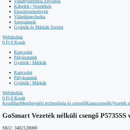
Villanyszerelési Anyagok
Kábelek | Vezetékek
Elosztószekrények
Világítástechnika
Szerszámok
Gyártók és Márkák Szerint
Webáruház
0
Ft
0
Kosár
Kapcsolat
Pályázataink
Gyártók | Márkák
Kapcsolat
Pályázataink
Gyártók | Márkák
Webáruház
0
Ft
0
Kosár
Kezdőlap
Megfigyelési technológia és csengő|Kapucsengők|Vezeték n
GoSmart Vezeték nélküli csengő P5735SS w
SKU:
3402128000