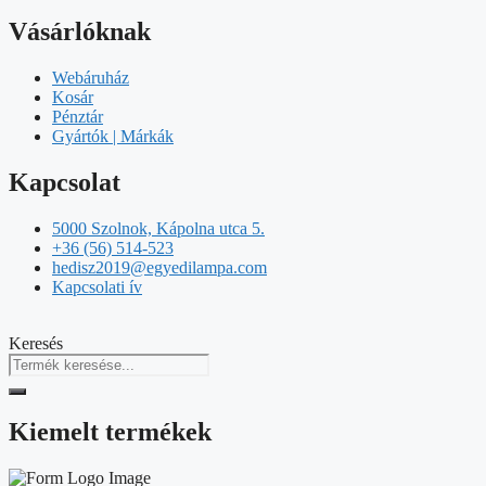
Vásárlóknak
Webáruház
Kosár
Pénztár
Gyártók | Márkák
Kapcsolat
5000 Szolnok, Kápolna utca 5.
+36 (56) 514-523
hedisz2019@egyedilampa.com
Kapcsolati ív
Keresés
Kiemelt termékek