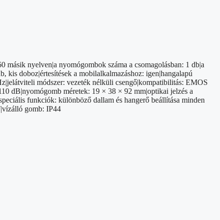
+ 60 másik nyelven|a nyomógombok száma a csomagolásban: 1 db|a
, kis doboz|értesítések a mobilalkalmazáshoz: igen|hangalapú
Hz|jelátviteli módszer: vezeték nélküli csengő|kompatibilitás: EMOS
: 110 dB|nyomógomb méretek: 19 × 38 × 92 mm|optikai jelzés a
|speciális funkciók: különböző dallam és hangerő beállítása minden
|vízálló gomb: IP44