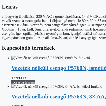
mennyiség
Leírás
a főegység tápellátása: 230 V AC|a gomb tápellátása: 1× 3 V CR203
vevők száma a csomagolásban: 1 db|csengő méretek: 80 × 80 × 65 mm|
asszisztensek általi vezérlés: nem|hangerőszabályzó: igen, 4 szint|h
GoSmart, Tuya, Lidl, Smartlife, nyitott rendszer|másik gomb hozzáa
csengőn: igen|optikai jelzés a nyomógombon: igen|párosítási módszer:
egyes párosított gombhoz az alkalmazásban|szerelési anyag: igen|szí
Kapcsolódó termékek
Vezeték nélküli csengő P5760N, ismétlé
12 990
Ft
Kosárba teszem
Vezeték nélküli csengő P5763N, 3× AA, 