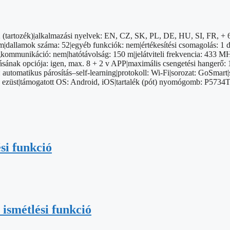
2 (tartozék)|alkalmazási nyelvek: EN, CZ, SK, PL, DE, HU, SI, FR, 
dallamok száma: 52|egyéb funkciók: nem|értékesítési csomagolás: 1 db
angkommunikáció: nem|hatótávolság: 150 m|jelátviteli frekvencia: 433 M
dásának opciója: igen, max. 8 + 2 v APP|maximális csengetési hangerő
 automatikus párosítás–self-learning|protokoll: Wi-Fi|sorozat: GoSmart
n: ezüst|támogatott OS: Android, iOS|tartalék (pót) nyomógomb: P5734T
si funkció
ismétlési funkció