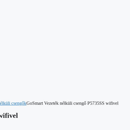
élküli csengők
GoSmart Vezeték nélküli csengő P5735SS wifivel
ifivel