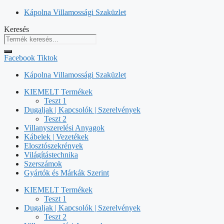
Kilépés
Kápolna Villamossági Szaküzlet
a
Keresés
tartalomba
Facebook
Tiktok
Kápolna Villamossági Szaküzlet
KIEMELT Termékek
Teszt 1
Dugaljak | Kapcsolók | Szerelvények
Teszt 2
Villanyszerelési Anyagok
Kábelek | Vezetékek
Elosztószekrények
Világítástechnika
Szerszámok
Gyártók és Márkák Szerint
KIEMELT Termékek
Teszt 1
Dugaljak | Kapcsolók | Szerelvények
Teszt 2