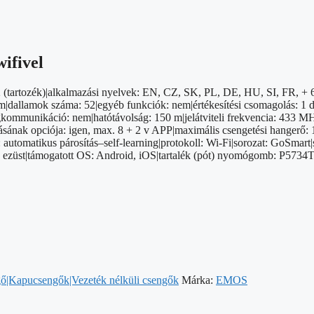
ifivel
2 (tartozék)|alkalmazási nyelvek: EN, CZ, SK, PL, DE, HU, SI, FR, 
dallamok száma: 52|egyéb funkciók: nem|értékesítési csomagolás: 1 db
angkommunikáció: nem|hatótávolság: 150 m|jelátviteli frekvencia: 433 M
dásának opciója: igen, max. 8 + 2 v APP|maximális csengetési hangerő
 automatikus párosítás–self-learning|protokoll: Wi-Fi|sorozat: GoSmart
n: ezüst|támogatott OS: Android, iOS|tartalék (pót) nyomógomb: P5734T
gő|Kapucsengők|Vezeték nélküli csengők
Márka:
EMOS