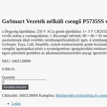
GoSmart Vezeték nélküli csengő P5735SS w
a főegység tápellátása: 230 V AC|a gomb tápellátása: 1× 3 V CR203
vevők száma a csomagolásban: 1 db|csengő méretek: 80 × 80 × 65 mm|
asszisztensek általi vezérlés: nem|hangerőszabályzó: igen, 4 szint|h
GoSmart, Tuya, Lidl, Smartlife, nyitott rendszer|másik gomb hozzáa
csengőn: igen|optikai jelzés a nyomógombon: igen|párosítási módszer:
egyes párosított gombhoz az alkalmazásban|szerelési anyag: igen|szí
SKU:
3402128000
9 990
Ft
Quantity
GoSmart
Vezeték
Kosárba teszem
nélküli
csengő
Cikkszám:
3402128000
Kategória:
Megfigyelési technológia és csen
P5735SS
wifivel
Leírás