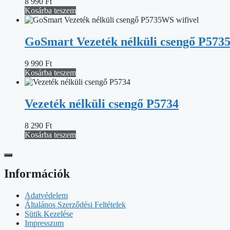
8 990
Ft
Kosárba teszem
GoSmart Vezeték nélküli csengő P573
9 990
Ft
Kosárba teszem
Vezeték nélküli csengő P5734
8 290
Ft
Kosárba teszem
Információk
Adatvédelem
Általános Szerződési Feltételek
Sütik Kezelése
Impresszum