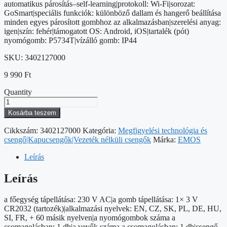
automatikus párosítás–self-learning|protokoll: Wi-Fi|sorozat:
GoSmart|speciális funkciók: különböző dallam és hangerő beállítása
minden egyes párosított gombhoz az alkalmazásban|szerelési anyag:
igen|szín: fehér|támogatott OS: Android, iOS|tartalék (pót)
nyomógomb: P5734T|vízálló gomb: IP44
SKU:
3402127000
9 990
Ft
Quantity
GoSmart
Vezeték
Kosárba teszem
nélküli
csengő
Cikkszám:
3402127000
Kategória:
Megfigyelési technológia és
P5735WS
csengő|Kapucsengők|Vezeték nélküli csengők
Márka:
EMOS
wifivel
mennyiség
Leírás
Leírás
a főegység tápellátása: 230 V AC|a gomb tápellátása: 1× 3 V
CR2032 (tartozék)|alkalmazási nyelvek: EN, CZ, SK, PL, DE, HU,
SI, FR, + 60 másik nyelven|a nyomógombok száma a
csomagolásban: 1 db|a vevők száma a csomagolásban: 1 db|csengő