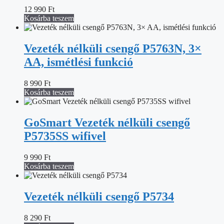
12 990
Ft
Kosárba teszem
Vezeték nélküli csengő P5763N, 3×
AA, ismétlési funkció
8 990
Ft
Kosárba teszem
GoSmart Vezeték nélküli csengő
P5735SS wifivel
9 990
Ft
Kosárba teszem
Vezeték nélküli csengő P5734
8 290
Ft