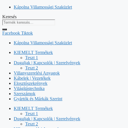
Kilépés
Kápolna Villamossági Szaküzlet
a
Keresés
tartalomba
Facebook
Tiktok
Kápolna Villamossági Szaküzlet
KIEMELT Termékek
Teszt 1
Dugaljak | Kapcsolók | Szerelvények
Teszt 2
Villanyszerelési Anyagok
Kábelek | Vezetékek
Elosztószekrények
Világítástechnika
Szerszámok
Gyártók és Márkák Szerint
KIEMELT Termékek
Teszt 1
Dugaljak | Kapcsolók | Szerelvények
Teszt 2