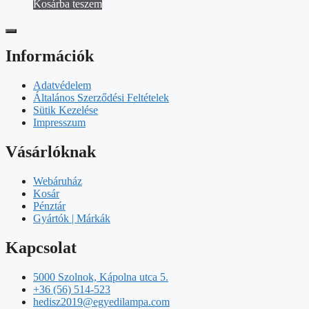
Kosárba teszem
Információk
Adatvédelem
Általános Szerződési Feltételek
Sütik Kezelése
Impresszum
Vásárlóknak
Webáruház
Kosár
Pénztár
Gyártók | Márkák
Kapcsolat
5000 Szolnok, Kápolna utca 5.
+36 (56) 514-523
hedisz2019@egyedilampa.com