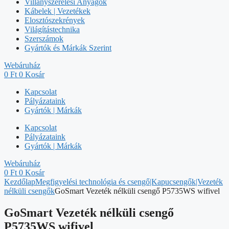
Villanyszerelési Anyagok
Kábelek | Vezetékek
Elosztószekrények
Világítástechnika
Szerszámok
Gyártók és Márkák Szerint
Webáruház
0
Ft
0
Kosár
Kapcsolat
Pályázataink
Gyártók | Márkák
Kapcsolat
Pályázataink
Gyártók | Márkák
Webáruház
0
Ft
0
Kosár
Kezdőlap
Megfigyelési technológia és csengő|Kapucsengők|Vezeték
nélküli csengők
GoSmart Vezeték nélküli csengő P5735WS wifivel
GoSmart Vezeték nélküli csengő
P5735WS wifivel