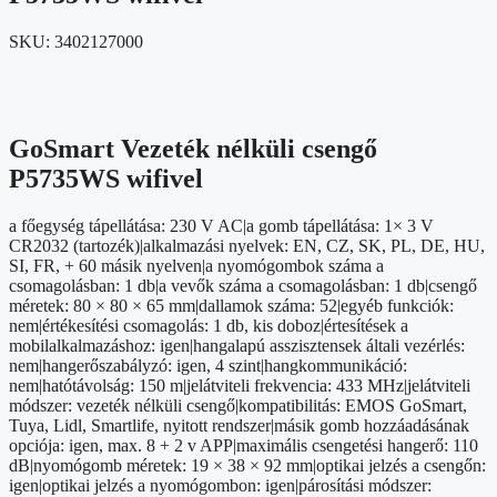
SKU:
3402127000
GoSmart Vezeték nélküli csengő
P5735WS wifivel
a főegység tápellátása: 230 V AC|a gomb tápellátása: 1× 3 V
CR2032 (tartozék)|alkalmazási nyelvek: EN, CZ, SK, PL, DE, HU,
SI, FR, + 60 másik nyelven|a nyomógombok száma a
csomagolásban: 1 db|a vevők száma a csomagolásban: 1 db|csengő
méretek: 80 × 80 × 65 mm|dallamok száma: 52|egyéb funkciók:
nem|értékesítési csomagolás: 1 db, kis doboz|értesítések a
mobilalkalmazáshoz: igen|hangalapú asszisztensek általi vezérlés:
nem|hangerőszabályzó: igen, 4 szint|hangkommunikáció:
nem|hatótávolság: 150 m|jelátviteli frekvencia: 433 MHz|jelátviteli
módszer: vezeték nélküli csengő|kompatibilitás: EMOS GoSmart,
Tuya, Lidl, Smartlife, nyitott rendszer|másik gomb hozzáadásának
opciója: igen, max. 8 + 2 v APP|maximális csengetési hangerő: 110
dB|nyomógomb méretek: 19 × 38 × 92 mm|optikai jelzés a csengőn:
igen|optikai jelzés a nyomógombon: igen|párosítási módszer: