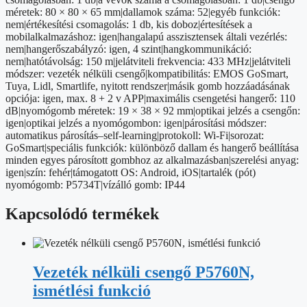
méretek: 80 × 80 × 65 mm|dallamok száma: 52|egyéb funkciók:
nem|értékesítési csomagolás: 1 db, kis doboz|értesítések a
mobilalkalmazáshoz: igen|hangalapú asszisztensek általi vezérlés:
nem|hangerőszabályzó: igen, 4 szint|hangkommunikáció:
nem|hatótávolság: 150 m|jelátviteli frekvencia: 433 MHz|jelátviteli
módszer: vezeték nélküli csengő|kompatibilitás: EMOS GoSmart,
Tuya, Lidl, Smartlife, nyitott rendszer|másik gomb hozzáadásának
opciója: igen, max. 8 + 2 v APP|maximális csengetési hangerő: 110
dB|nyomógomb méretek: 19 × 38 × 92 mm|optikai jelzés a csengőn:
igen|optikai jelzés a nyomógombon: igen|párosítási módszer:
automatikus párosítás–self-learning|protokoll: Wi-Fi|sorozat:
GoSmart|speciális funkciók: különböző dallam és hangerő beállítása
minden egyes párosított gombhoz az alkalmazásban|szerelési anyag:
igen|szín: fehér|támogatott OS: Android, iOS|tartalék (pót)
nyomógomb: P5734T|vízálló gomb: IP44
Kapcsolódó termékek
Vezeték nélküli csengő P5760N,
ismétlési funkció