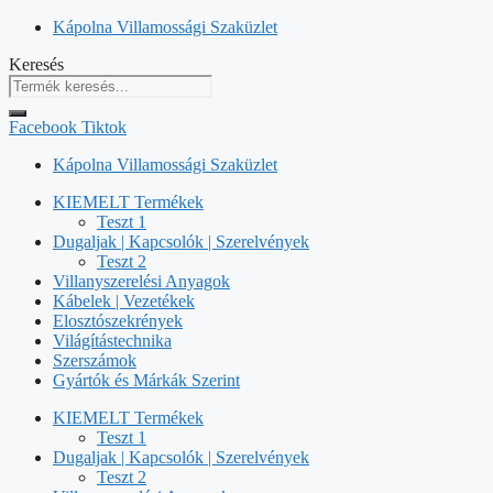
Kilépés
Kápolna Villamossági Szaküzlet
a
Keresés
tartalomba
Facebook
Tiktok
Kápolna Villamossági Szaküzlet
KIEMELT Termékek
Teszt 1
Dugaljak | Kapcsolók | Szerelvények
Teszt 2
Villanyszerelési Anyagok
Kábelek | Vezetékek
Elosztószekrények
Világítástechnika
Szerszámok
Gyártók és Márkák Szerint
KIEMELT Termékek
Teszt 1
Dugaljak | Kapcsolók | Szerelvények
Teszt 2