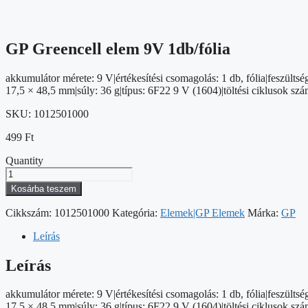
GP Greencell elem 9V 1db/fólia
akkumulátor mérete: 9 V|értékesítési csomagolás: 1 db, fólia|feszültsé
17,5 × 48,5 mm|súly: 36 g|típus: 6F22 9 V (1604)|töltési ciklusok sz
SKU:
1012501000
499
Ft
Quantity
GP
Greencell
Kosárba teszem
elem
9V
Cikkszám:
1012501000
Kategória:
Elemek|GP Elemek
Márka:
GP
1db/fólia
mennyiség
Leírás
Leírás
akkumulátor mérete: 9 V|értékesítési csomagolás: 1 db, fólia|feszültsé
17,5 × 48,5 mm|súly: 36 g|típus: 6F22 9 V (1604)|töltési ciklusok sz