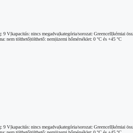
g: 9 V|kapacitás: nincs megadva|kategória/sorozat: Greencell|kémiai össz
áma: nem tölthető|tölthető: nem|üzemi hőmérséklet: 0 °C és +45 °C
g: 9 V|kapacitás: nincs megadva|kategória/sorozat: Greencell|kémiai össz
áma: nem tölthető|tölthető: nem|üzemi hőmérséklet: 0 °C és +45 °C