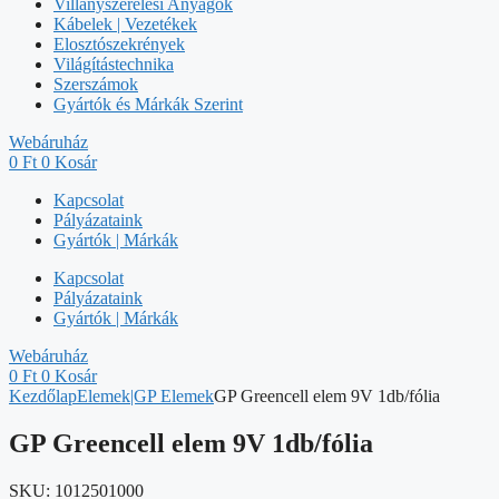
Villanyszerelési Anyagok
Kábelek | Vezetékek
Elosztószekrények
Világítástechnika
Szerszámok
Gyártók és Márkák Szerint
Webáruház
0
Ft
0
Kosár
Kapcsolat
Pályázataink
Gyártók | Márkák
Kapcsolat
Pályázataink
Gyártók | Márkák
Webáruház
0
Ft
0
Kosár
Kezdőlap
Elemek|GP Elemek
GP Greencell elem 9V 1db/fólia
GP Greencell elem 9V 1db/fólia
SKU:
1012501000