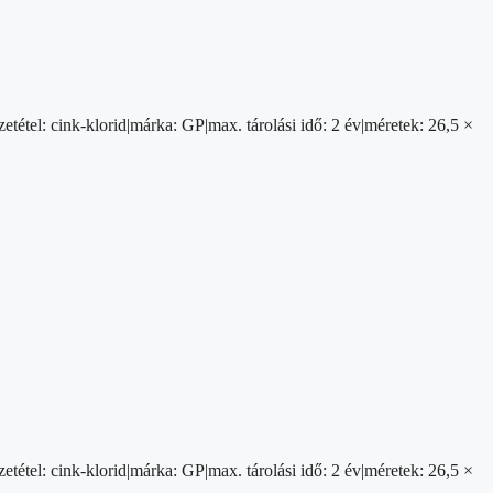
etétel: cink-klorid|márka: GP|max. tárolási idő: 2 év|méretek: 26,5 ×
etétel: cink-klorid|márka: GP|max. tárolási idő: 2 év|méretek: 26,5 ×