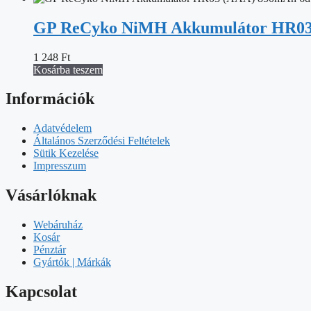
GP ReCyko NiMH Akkumulátor HR03
1 248
Ft
Kosárba teszem
Információk
Adatvédelem
Általános Szerződési Feltételek
Sütik Kezelése
Impresszum
Vásárlóknak
Webáruház
Kosár
Pénztár
Gyártók | Márkák
Kapcsolat