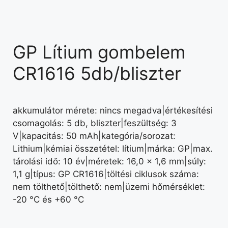
GP Lítium gombelem
CR1616 5db/bliszter
akkumulátor mérete: nincs megadva|értékesítési
csomagolás: 5 db, bliszter|feszültség: 3
V|kapacitás: 50 mAh|kategória/sorozat:
Lithium|kémiai összetétel: lítium|márka: GP|max.
tárolási idő: 10 év|méretek: 16,0 × 1,6 mm|súly:
1,1 g|típus: GP CR1616|töltési ciklusok száma:
nem tölthető|tölthető: nem|üzemi hőmérséklet:
-20 °C és +60 °C