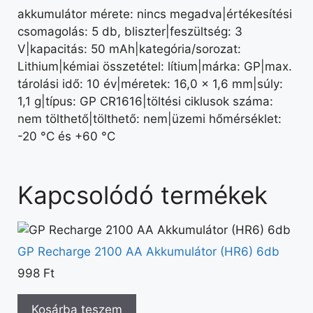
akkumulátor mérete: nincs megadva|értékesítési
csomagolás: 5 db, bliszter|feszültség: 3
V|kapacitás: 50 mAh|kategória/sorozat:
Lithium|kémiai összetétel: lítium|márka: GP|max.
tárolási idő: 10 év|méretek: 16,0 × 1,6 mm|súly:
1,1 g|típus: GP CR1616|töltési ciklusok száma:
nem tölthető|tölthető: nem|üzemi hőmérséklet:
-20 °C és +60 °C
Kapcsolódó termékek
GP Recharge 2100 AA Akkumulátor (HR6) 6db
998
Ft
Kosárba teszem