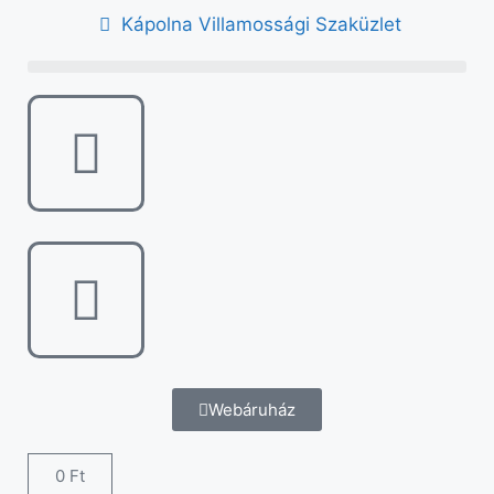
Kápolna Villamossági Szaküzlet
Webáruház
0
Ft