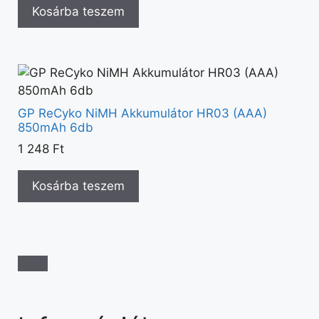
Kosárba teszem
GP ReCyko NiMH Akkumulátor HR03 (AAA)
850mAh 6db
1 248
Ft
Kosárba teszem