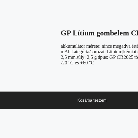
GP Lítium gombelem CR
akkumulátor mérete: nincs megadva|érték
mAh|kategória/sorozat: Lithium|kémiai ö
2,5 mm|súly: 2,5 g|típus: GP CR2025|töl
-20 °C és +60 °C
Kosárba teszem