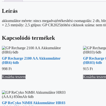
Leírás
akkumulátor mérete: nincs megadva|értékesítési csomagolás: 2 db, blis
× 2,5 mm|súly: 2,5 g|típus: GP CR2025|töltési ciklusok száma: nem tö
Kapcsolódó termékek
GP Recharge 2100 AA Akkumulátor
GP Recharge
(HR6) 6db
(HR03) 6db
998
Ft
915
Ft
Kosárba teszem
Kosárba tesze
GP ReCyko NiMH Akkumulátor HR03