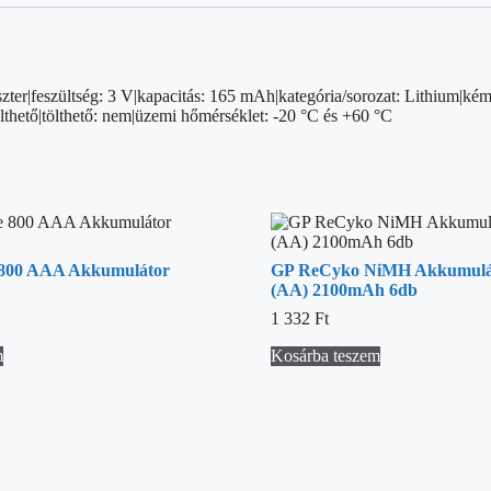
zter|feszültség: 3 V|kapacitás: 165 mAh|kategória/sorozat: Lithium|kémia
lthető|tölthető: nem|üzemi hőmérséklet: -20 °C és +60 °C
 800 AAA Akkumulátor
GP ReCyko NiMH Akkumulá
(AA) 2100mAh 6db
1 332
Ft
m
Kosárba teszem