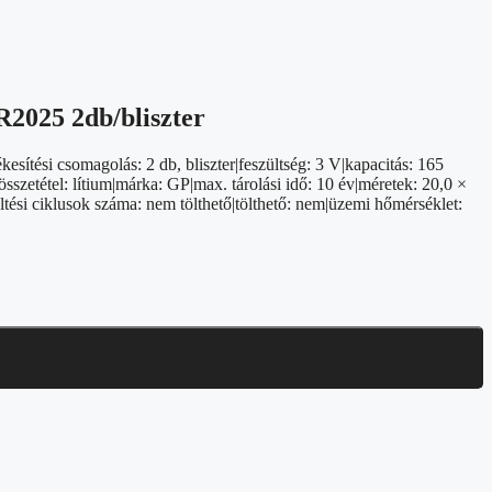
2025 2db/bliszter
esítési csomagolás: 2 db, bliszter|feszültség: 3 V|kapacitás: 165
sszetétel: lítium|márka: GP|max. tárolási idő: 10 év|méretek: 20,0 ×
tési ciklusok száma: nem tölthető|tölthető: nem|üzemi hőmérséklet: