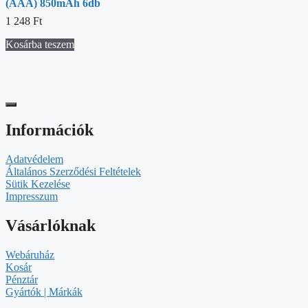
(AAA) 850mAh 6db
1 248
Ft
Kosárba teszem
Információk
Adatvédelem
Általános Szerződési Feltételek
Sütik Kezelése
Impresszum
Vásárlóknak
Webáruház
Kosár
Pénztár
Gyártók | Márkák