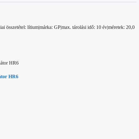
i összetétel: lítium|márka: GP|max. tárolási idő: 10 év|méretek: 20,0
tor HR6