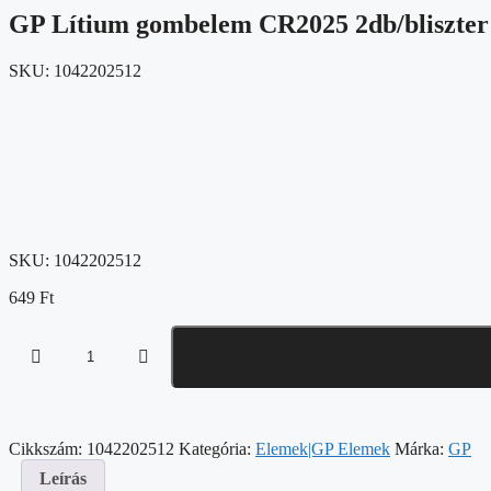
GP Lítium gombelem CR2025 2db/bliszter
SKU:
1042202512
SKU:
1042202512
649
Ft
GP
Lítium
gombelem
CR2025
2db/bliszter
Cikkszám:
1042202512
Kategória:
Elemek|GP Elemek
Márka:
GP
mennyiség
Leírás