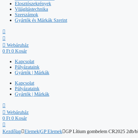
Elosztószekrények
Világítástechnika
Szerszámok
Gyártók és Márkák Szerint
Webáruház
0
Ft
0
Kosár
Kapcsolat
Pályázataink
Gyártók | Márkák
Kapcsolat
Pályázataink
Gyártók | Márkák
Webáruház
0
Ft
0
Kosár
Kezdőlap
Elemek|GP Elemek
GP Lítium gombelem CR2025 2db/bli