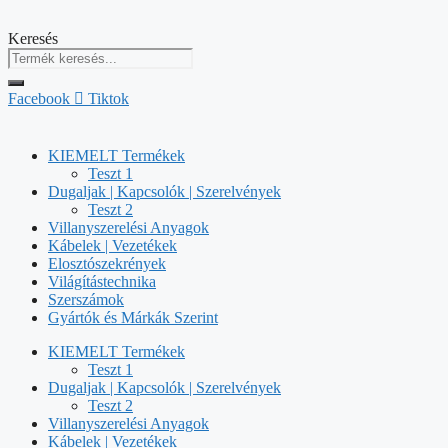
Kilépés
a
Keresés
tartalomba
Facebook
Tiktok
KIEMELT Termékek
Teszt 1
Dugaljak | Kapcsolók | Szerelvények
Teszt 2
Villanyszerelési Anyagok
Kábelek | Vezetékek
Elosztószekrények
Világítástechnika
Szerszámok
Gyártók és Márkák Szerint
KIEMELT Termékek
Teszt 1
Dugaljak | Kapcsolók | Szerelvények
Teszt 2
Villanyszerelési Anyagok
Kábelek | Vezetékek