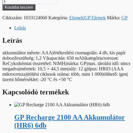
GP
ReCyko
Kosárba teszem
NiMH
Akkumulátor
Cikkszám:
1033124060
Kategória:
Elemek|GP Elemek
Márka:
GP
HR03
(AAA)
Leírás
650mAh
4db
Leírás
mennyiség
akkumulátor mérete: AAA|értékesítési csomagolás: 4 db, kis papír
doboz|feszültség: 1,2 V|kapacitás: 650 mAh|kategória/sorozat:
ReCyko|kémiai összetétel: NiMH|márka: GP|max. tárolási idő: nincs
megadva|méretek: 10,5 × 44,5 mm|súly: 12 g|típus: HR03 (AAA
mikroceruza)|töltési ciklusok száma: több, mint 1 000|tölthető: igen|
üzemi hőmérséklet: -20 °C és +50 °C
Kapcsolódó termékek
GP Recharge 2100 AA Akkumulátor
(HR6) 6db