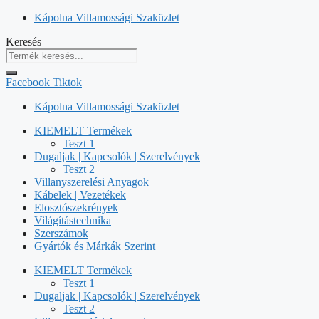
Kilépés
Kápolna Villamossági Szaküzlet
a
Keresés
tartalomba
Facebook
Tiktok
Kápolna Villamossági Szaküzlet
KIEMELT Termékek
Teszt 1
Dugaljak | Kapcsolók | Szerelvények
Teszt 2
Villanyszerelési Anyagok
Kábelek | Vezetékek
Elosztószekrények
Világítástechnika
Szerszámok
Gyártók és Márkák Szerint
KIEMELT Termékek
Teszt 1
Dugaljak | Kapcsolók | Szerelvények
Teszt 2