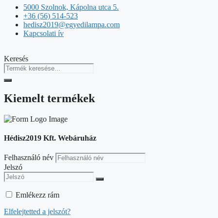
5000 Szolnok, Kápolna utca 5.
+36 (56) 514-523
hedisz2019@egyedilampa.com
Kapcsolati ív
Keresés
Kiemelt termékek
Hédisz2019 Kft. Webáruház
Felhasználó név
Jelszó
Emlékezz rám
Elfelejtetted a jelszót?