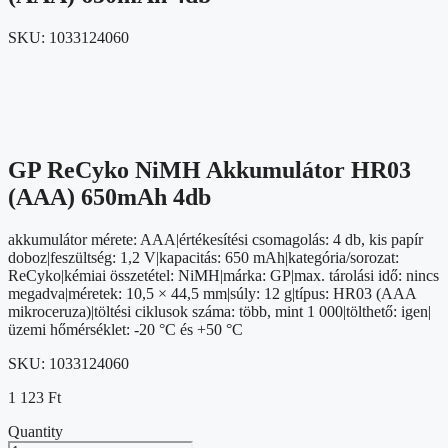
SKU:
1033124060
GP ReCyko NiMH Akkumulátor HR03
(AAA) 650mAh 4db
akkumulátor mérete: AAA|értékesítési csomagolás: 4 db, kis papír
doboz|feszültség: 1,2 V|kapacitás: 650 mAh|kategória/sorozat:
ReCyko|kémiai összetétel: NiMH|márka: GP|max. tárolási idő: nincs
megadva|méretek: 10,5 × 44,5 mm|súly: 12 g|típus: HR03 (AAA
mikroceruza)|töltési ciklusok száma: több, mint 1 000|tölthető: igen|
üzemi hőmérséklet: -20 °C és +50 °C
SKU:
1033124060
1 123
Ft
Quantity