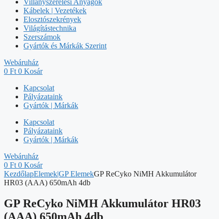
Villanyszerelési Anyagok
Kábelek | Vezetékek
Elosztószekrények
Világítástechnika
Szerszámok
Gyártók és Márkák Szerint
Webáruház
0
Ft
0
Kosár
Kapcsolat
Pályázataink
Gyártók | Márkák
Kapcsolat
Pályázataink
Gyártók | Márkák
Webáruház
0
Ft
0
Kosár
Kezdőlap
Elemek|GP Elemek
GP ReCyko NiMH Akkumulátor
HR03 (AAA) 650mAh 4db
GP ReCyko NiMH Akkumulátor HR03
(AAA) 650mAh 4db