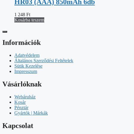
HR03 (AAA) 850mAh 6db
1 248
Ft
Kosárba teszem
Információk
Adatvédelem
Általános Szerződési Feltételek
Sütik Kezelése
Impresszum
Vásárlóknak
Webáruház
Kosár
Pénztár
Gyártók | Márkák
Kapcsolat