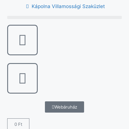
Kápolna Villamossági Szaküzlet
Webáruház
0
Ft