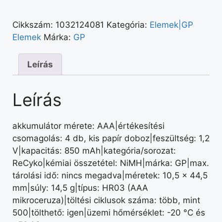
Cikkszám:
1032124081
Kategória:
Elemek|GP
Elemek
Márka:
GP
Leírás
Leírás
akkumulátor mérete: AAA|értékesítési
csomagolás: 4 db, kis papír doboz|feszültség: 1,2
V|kapacitás: 850 mAh|kategória/sorozat:
ReCyko|kémiai összetétel: NiMH|márka: GP|max.
tárolási idő: nincs megadva|méretek: 10,5 × 44,5
mm|súly: 14,5 g|típus: HR03 (AAA
mikroceruza)|töltési ciklusok száma: több, mint
500|tölthető: igen|üzemi hőmérséklet: -20 °C és