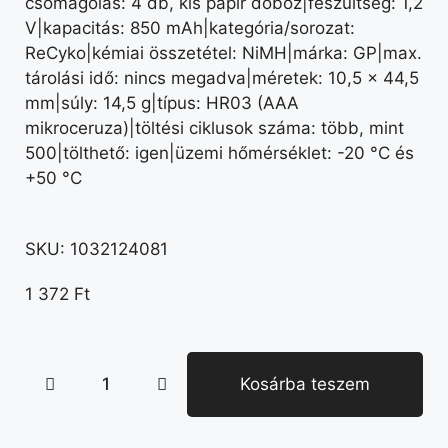
csomagolás: 4 db, kis papír doboz|feszültség: 1,2
V|kapacitás: 850 mAh|kategória/sorozat:
ReCyko|kémiai összetétel: NiMH|márka: GP|max.
tárolási idő: nincs megadva|méretek: 10,5 × 44,5
mm|súly: 14,5 g|típus: HR03 (AAA
mikroceruza)|töltési ciklusok száma: több, mint
500|tölthető: igen|üzemi hőmérséklet: -20 °C és
+50 °C
SKU:
1032124081
1 372
Ft
Kosárba teszem