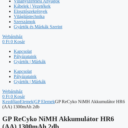
Villanyszerelési Anyagok
Kábelek | Vezetékek
Elosztószekrények
Világítástechnika
Szerszámok
Gyártók és Márkák Szerint
Webáruház
0
Ft
0
Kosár
Kapcsolat
Pályázataink
Gyártók | Márkák
Kapcsolat
Pályázataink
Gyártók | Márkák
Webáruház
0
Ft
0
Kosár
Kezdőlap
Elemek|GP Elemek
GP ReCyko NiMH Akkumulátor HR6
(AA) 1300mAh 2db
GP ReCyko NiMH Akkumulátor HR6
(AA) 1300mAh 2db