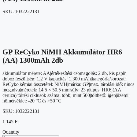
SKU:
1032222131
GP ReCyko NiMH Akkumulátor HR6
(AA) 1300mAh 2db
akkumulátor mérete: AA|értékesítési csomagolás: 2 db, kis papír
doboz|feszültség: 1,2 V|kapacitás: 1 300 mAh|kategória/sorozat:
ReCyko|kémiai összetétel: NiMH|márka: GP|max. tárolási idő: nincs
megadva|méretek: 14,5 × 50,5 mm|súly: 23 g|típus: HR6 (AA
ceruza)|töltési ciklusok száma: több, mint 500|tölthető: igen|üzemi
hőmérséklet: -20 °C és +50 °C
SKU:
1032222131
1 145
Ft
Quantity