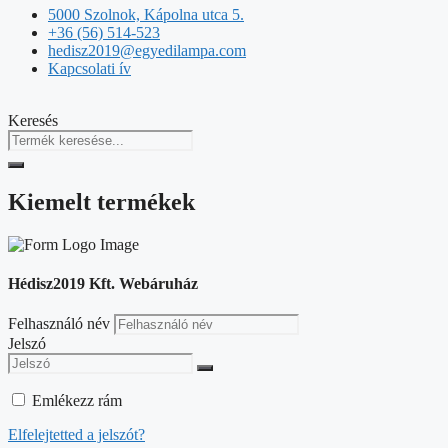
5000 Szolnok, Kápolna utca 5.
+36 (56) 514-523
hedisz2019@egyedilampa.com
Kapcsolati ív
Keresés
Kiemelt termékek
Hédisz2019 Kft. Webáruház
Felhasználó név
Jelszó
Emlékezz rám
Elfelejtetted a jelszót?