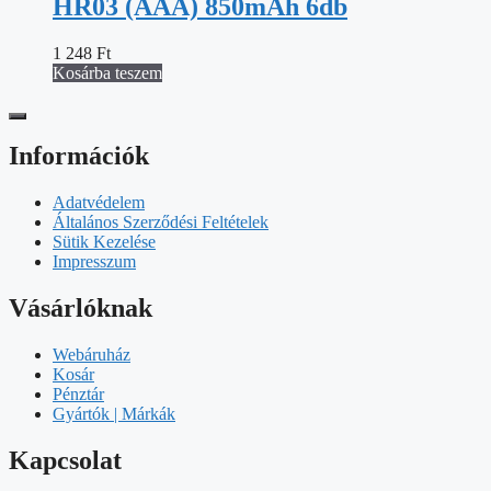
HR03 (AAA) 850mAh 6db
1 248
Ft
Kosárba teszem
Információk
Adatvédelem
Általános Szerződési Feltételek
Sütik Kezelése
Impresszum
Vásárlóknak
Webáruház
Kosár
Pénztár
Gyártók | Márkák
Kapcsolat