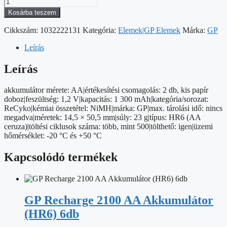
GP
ReCyko
Kosárba teszem
NiMH
Akkumulátor
Cikkszám:
1032222131
Kategória:
Elemek|GP Elemek
Márka:
GP
HR6
(AA)
Leírás
1300mAh
2db
Leírás
mennyiség
akkumulátor mérete: AA|értékesítési csomagolás: 2 db, kis papír
doboz|feszültség: 1,2 V|kapacitás: 1 300 mAh|kategória/sorozat:
ReCyko|kémiai összetétel: NiMH|márka: GP|max. tárolási idő: nincs
megadva|méretek: 14,5 × 50,5 mm|súly: 23 g|típus: HR6 (AA
ceruza)|töltési ciklusok száma: több, mint 500|tölthető: igen|üzemi
hőmérséklet: -20 °C és +50 °C
Kapcsolódó termékek
GP Recharge 2100 AA Akkumulátor
(HR6) 6db