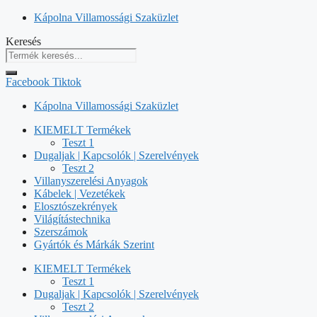
Kilépés
Kápolna Villamossági Szaküzlet
a
Keresés
tartalomba
Facebook
Tiktok
Kápolna Villamossági Szaküzlet
KIEMELT Termékek
Teszt 1
Dugaljak | Kapcsolók | Szerelvények
Teszt 2
Villanyszerelési Anyagok
Kábelek | Vezetékek
Elosztószekrények
Világítástechnika
Szerszámok
Gyártók és Márkák Szerint
KIEMELT Termékek
Teszt 1
Dugaljak | Kapcsolók | Szerelvények
Teszt 2