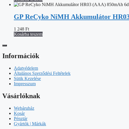
GP ReCyko NiMH Akkumulátor HR03
1 248
Ft
Kosárba teszem
Információk
Adatvédelem
Általános Szerződési Feltételek
Sütik Kezelése
Impresszum
Vásárlóknak
Webáruház
Kosár
Pénztár
Gyártók | Márkák