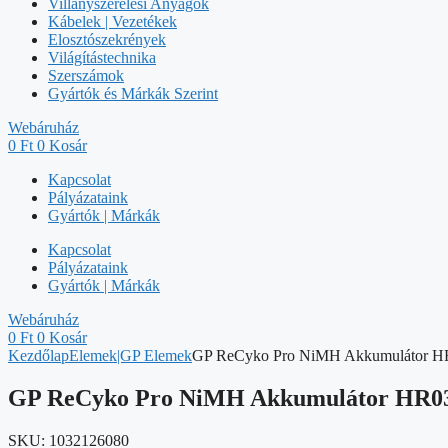
Villanyszerelési Anyagok
Kábelek | Vezetékek
Elosztószekrények
Világítástechnika
Szerszámok
Gyártók és Márkák Szerint
Webáruház
0
Ft
0
Kosár
Kapcsolat
Pályázataink
Gyártók | Márkák
Kapcsolat
Pályázataink
Gyártók | Márkák
Webáruház
0
Ft
0
Kosár
Kezdőlap
Elemek|GP Elemek
GP ReCyko Pro NiMH Akkumulátor H
GP ReCyko Pro NiMH Akkumulátor HR03
SKU:
1032126080