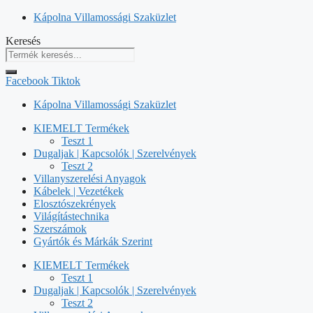
Kilépés
Kápolna Villamossági Szaküzlet
a
Keresés
tartalomba
Facebook
Tiktok
Kápolna Villamossági Szaküzlet
KIEMELT Termékek
Teszt 1
Dugaljak | Kapcsolók | Szerelvények
Teszt 2
Villanyszerelési Anyagok
Kábelek | Vezetékek
Elosztószekrények
Világítástechnika
Szerszámok
Gyártók és Márkák Szerint
KIEMELT Termékek
Teszt 1
Dugaljak | Kapcsolók | Szerelvények
Teszt 2