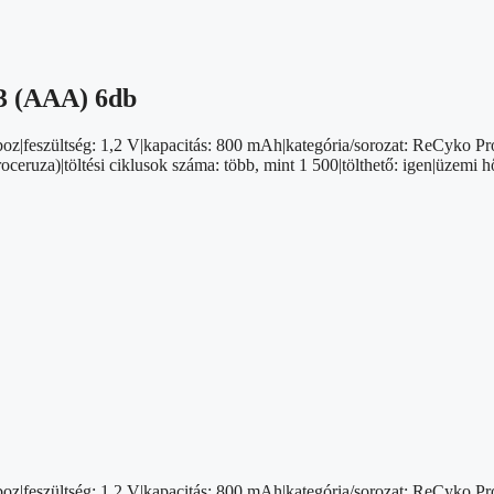
 (AAA) 6db
boz|feszültség: 1,2 V|kapacitás: 800 mAh|kategória/sorozat: ReCyko Pr
ruza)|töltési ciklusok száma: több, mint 1 500|tölthető: igen|üzemi h
boz|feszültség: 1,2 V|kapacitás: 800 mAh|kategória/sorozat: ReCyko Pr