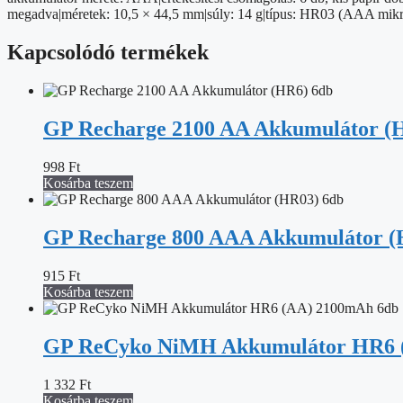
megadva|méretek: 10,5 × 44,5 mm|súly: 14 g|típus: HR03 (AAA mikroce
Kapcsolódó termékek
GP Recharge 2100 AA Akkumulátor (
998
Ft
Kosárba teszem
GP Recharge 800 AAA Akkumulátor (
915
Ft
Kosárba teszem
GP ReCyko NiMH Akkumulátor HR6 
1 332
Ft
Kosárba teszem