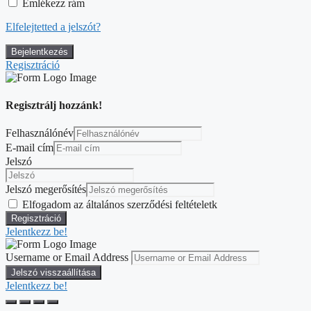
Emlékezz rám
Elfelejtetted a jelszót?
Regisztráció
Regisztrálj hozzánk!
Felhasználónév
E-mail cím
Jelszó
Jelszó megerősítés
Elfogadom az általános szerződési feltételetk
Jelentkezz be!
Username or Email Address
Jelentkezz be!