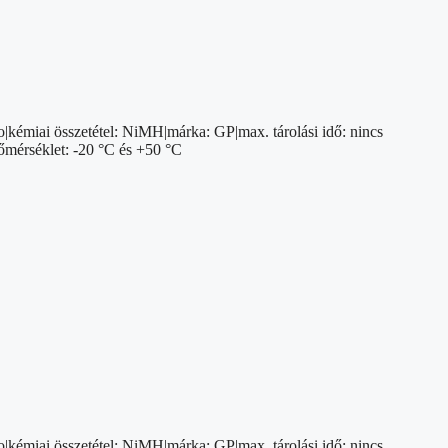
o|kémiai összetétel: NiMH|márka: GP|max. tárolási idő: nincs
őmérséklet: -20 °C és +50 °C
o|kémiai összetétel: NiMH|márka: GP|max. tárolási idő: nincs