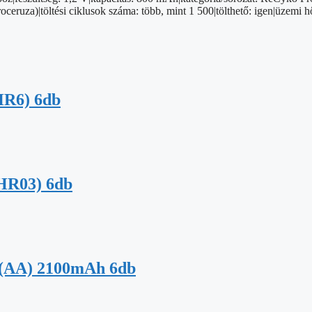
ruza)|töltési ciklusok száma: több, mint 1 500|tölthető: igen|üzemi h
HR6) 6db
HR03) 6db
(AA) 2100mAh 6db