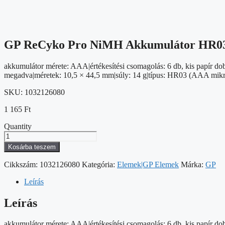
GP ReCyko Pro NiMH Akkumulátor HR03
akkumulátor mérete: AAA|értékesítési csomagolás: 6 db, kis papír do
megadva|méretek: 10,5 × 44,5 mm|súly: 14 g|típus: HR03 (AAA mikroce
SKU:
1032126080
1 165
Ft
Quantity
GP
ReCyko
Kosárba teszem
Pro
NiMH
Cikkszám:
1032126080
Kategória:
Elemek|GP Elemek
Márka:
GP
Akkumulátor
HR03
Leírás
(AAA)
6db
Leírás
mennyiség
akkumulátor mérete: AAA|értékesítési csomagolás: 6 db, kis papír do