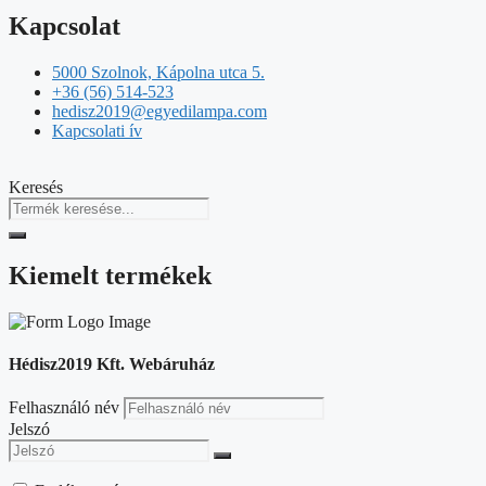
Kapcsolat
5000 Szolnok, Kápolna utca 5.
+36 (56) 514-523
hedisz2019@egyedilampa.com
Kapcsolati ív
Keresés
Kiemelt termékek
Hédisz2019 Kft. Webáruház
Felhasználó név
Jelszó