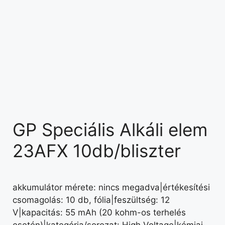
GP Speciális Alkáli elem
23AFX 10db/bliszter
akkumulátor mérete: nincs megadva|értékesítési
csomagolás: 10 db, fólia|feszültség: 12
V|kapacitás: 55 mAh (20 kohm-os terhelés
esetén)|kategória/sorozat: High Voltage|kémiai