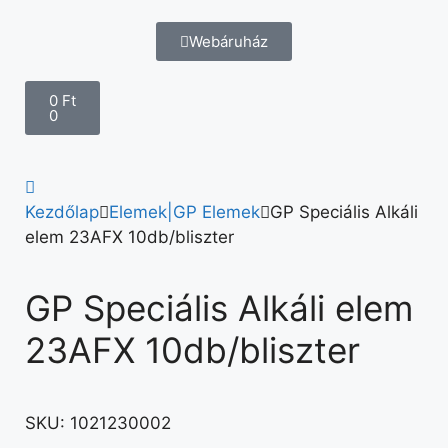
Webáruház
0
Ft
0
Kezdőlap
Elemek|GP Elemek
GP Speciális Alkáli
elem 23AFX 10db/bliszter
GP Speciális Alkáli elem
23AFX 10db/bliszter
SKU:
1021230002