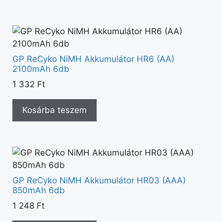
GP ReCyko NiMH Akkumulátor HR6 (AA)
2100mAh 6db
1 332
Ft
Kosárba teszem
GP ReCyko NiMH Akkumulátor HR03 (AAA)
850mAh 6db
1 248
Ft