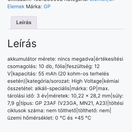
Elemek
Márka:
GP
Leírás
Leírás
akkumulátor mérete: nincs megadva|értékesítési
csomagolás: 10 db, fólia|feszültség: 12
V|kapacitás: 55 mAh (20 kohm-os terhelés
esetén)|kategória/sorozat: High Voltage|kémiai
összetétel: alkáli-speciális|márka: GP|max.
tárolási idő: 3 év|méretek: 10,22 × 28,2 mm|súly:
7,9 g|típus: GP 23AF (V23GA, MN21, A23)|töltési
ciklusok száma: nem tölthető|tölthető: nem|
üzemi hőmérséklet: 0 °C és +45 °C