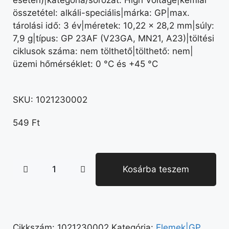
összetétel: alkáli-speciális|márka: GP|max.
tárolási idő: 3 év|méretek: 10,22 × 28,2 mm|súly:
7,9 g|típus: GP 23AF (V23GA, MN21, A23)|töltési
ciklusok száma: nem tölthető|tölthető: nem|
üzemi hőmérséklet: 0 °C és +45 °C
SKU:
1021230002
549
Ft
Kosárba teszem
Cikkszám:
1021230002
Kategória:
Elemek|GP